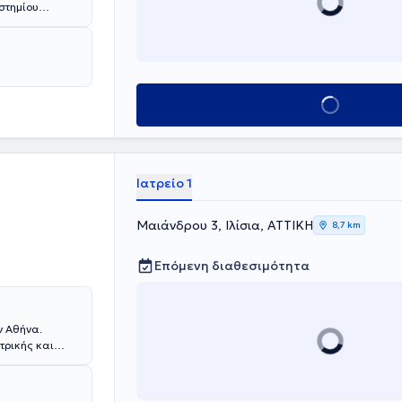
ιστημίου
 Σωμάτων.
ς στα Κεντρικά
ά υπεύθυνη του
λήρωση της
Κλείσε ραντεβού
ούλας, συνέχισε
Ρώμη, όπου
υ υπερήχου
αθώς και στη
Ιατρείο 1
 πρόγραμμα
ιδευτεί στη
Μαιάνδρου 3, Ιλίσια, ΑΤΤΙΚΗ
8,7 km
και στην
Επόμενη διαθεσιμότητα
 της
ατρείο της
ογικών και
ν Αθήνα.
τρικής και
ωτικό
λή του
στρατιωτικός