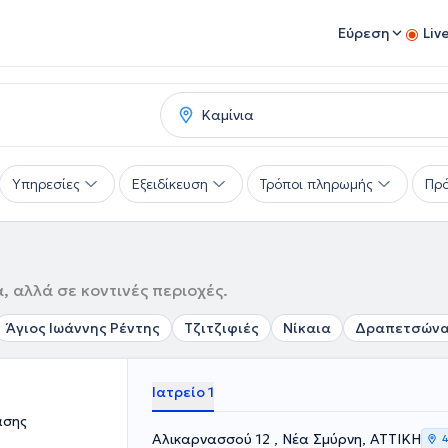
Εύρεση
Liv
Υπηρεσίες
Εξειδίκευση
Τρόποι πληρωμής
Πρό
, αλλά σε κοντινές περιοχές.
Άγιος Ιωάννης Ρέντης
Τζιτζιφιές
Νίκαια
Δραπετσών
Ιατρείο 1
ασης
Αλικαρνασσού 12 , Νέα Σμύρνη, ΑΤΤΙΚΗ
4