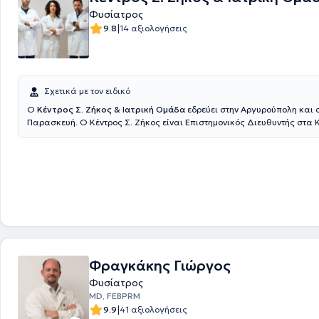
Φυσίατρος
|
9.8
14 αξιολογήσεις
Σχετικά με τον ειδικό
Ο
Κέντρος Σ. Ζήκος & Ιατρική Ομάδα
εδρεύει στην Αργυρούπολη και 
Παρασκευή. Ο Κέντρος Σ. Ζήκος είναι Επιστημονικός Διευθυντής στα 
Αποκατάστασης "Ιατρική Άσκηση" και "Άσκηση" και υπό την εποπτεία 
του ομάδας λειτουργούν τμήματα Φυσικοθεραπείας, Εργοθεραπείας, 
αθλητικό τμήμα, τμήμα Wellness, Λογοθεραπείας, Διατροφολογίας, Βε
Θεραπευτικής άσκησης, Ρομποτικής Νευροαποκατάστασης, τμήμα Μν
Γνωστικών λειτουργιών όπως και οι υπηρεσίες μεταφοράς ασθενών κα
συνεδριών. Βασικό πλεονέκτημα του Κέντρου αποτελεί η ομάδα τους. 
με σπουδές υψηλού επιπέδου, διαρκή επιμόρφωση και κυρίως με διάθ
ανθρωπιά πλαισιώνουν τους ασθενείς και παρέχουν υπηρεσίες βάσε
πρωτοκόλλων σε συνεργασία πάντοτε με τον θεράποντα ιατρό.
Φραγκάκης Γιώργος
Φυσίατρος
MD, FEBPRM
|
9.9
41 αξιολογήσεις