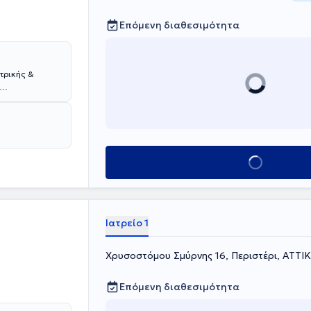
Επόμενη διαθεσιμότητα
τρικής &
 Ιατρικής
 στη Νέα
ατρείο του
 ολιστική
Κλείσε ραντεβού
τικής άσκησης
Ιατρείο 1
Χρυσοστόμου Σμύρνης 16, Περιστέρι, ΑΤΤΙ
Επόμενη διαθεσιμότητα