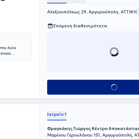
Αλεξιουπόλεως 29, Αργυρούπολη, ΑΤΤΙΚΗ
Επόμενη διαθεσιμότητα
στην Αγία
Κέντρα
της ιατρικής
Παιδιατρικό
λονισμού,
ήμης και
ι κατ’ οίκον
Κλείσε ραντεβού
Νέοι άνθρωποι
εση και
ι θεραπευτικών
Ιατρείο 1
Φραγκάκης Γιώργος Κέντρο Αποκατάστα
Μαρίνου Γερουλάνου 151, Αργυρούπολη, Α