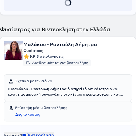
Φυσίατρος για Βιντεοκλήση στην Ελλάδα
Μαλάκου - Ροντούλη Δήμητρα
Φυσίατρος
|
9.9
8 αξιολογήσεις
Διαθεσιμότητα για βιντεοκλήση
Σχετικά με την ειδικό
Η
Μαλάκου - Ροντούλη Δήμητρα
διατηρεί ιδιωτικό ιατρείο και
είναι επιστημονική συνεργάτης στο κέντρο αποκατάστασης και
αποθεραπείας Animus στη Λάρισα. Εξειδικεύεται στη διαχείριση
του χρόνιου πόνου του μυοσκελετικού συστήματος με περινευρικές
Επίσκεψη μέσω βιντεοκλήσης
ενέσεις – Lyftogt PI.T και αναγεννητική ιατρική (regenerative
Δες το κόστος
medicine) με προλοθεραπεία - prolotherapy, μεσοθεραπεία, ιατρικό
βελονισμό.Εξειδικεύεται στο πελματογράφημα - ανάλυση βάδισης
και στο ηλεκτρομυογράφημα. Είναι φυσίατρος, Senior fellow of
European Board of Physical Medicine and Rehabilitation, απόφοιτη
Βιντεοκλήση
Ιατρείο 1