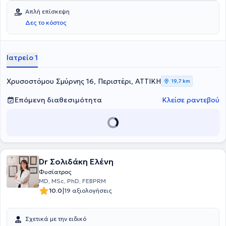
Αθηνών "Ευαγγελισμός" - Πολυκλινική, το Γενικό Νοσοκομείο
έχει δημοσιεύσει πολλαπλές επιστημονικές μελέτες, συμμετέχοντας
Απλή επίσκεψη
Αττικής "Σισμανόγλειο" και το Γενικό Νοσοκομείο Αττικής ΚΑΤ.
ενεργά στην έρευνα και την επιστημονική κοινότητα του κλάδου της.
Δες το κόστος
Ιατρείο 1
Χρυσοστόμου Σμύρνης 16, Περιστέρι, ΑΤΤΙΚΗ
19,7 km
Επόμενη διαθεσιμότητα
Κλείσε ραντεβού
Dr Σολιδάκη Eλένη
Φυσίατρος
MD, MSc, PhD, FEBPRM
|
10.0
19 αξιολογήσεις
Σχετικά με την ειδικό