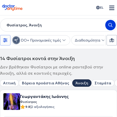
doctoranytime
EL
Φυσίατρος, Άνοιξη
DO+ Προνομιακές τιμές
Διαθεσιμότητα
Υ
14
Φυσίατροι κοντά στην Άνοιξη
Δεν βρέθηκαν Φυσίατροι με online ραντεβού στην
Άνοιξη, αλλά σε κοντινές περιοχές.
Αττική
Βόρεια προάστια Αθήνας
Άνοιξη
Σταμάτα
Γεωργαντάκης Ιωάννης
Φυσίατρος
|
9.8
2 αξιολογήσεις