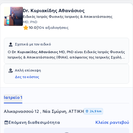
Dr. Κυριακίδης Αθανάσιος
Ειδικός Ιατρός Φυσικής Ιατρικής & Αποκατάστασης
MD, PhD
|
10.0
104 αξιολογήσεις
Σχετικά με τον ειδικό
Ο
Dr. Κυριακίδης Αθανάσιος
MD, PhD είναι Ειδικός Ιατρός Φυσικής
Ιατρικής & Αποκατάστασης (ΦΙΑπ), απόφοιτος της Ιατρικής Σχολής
του Εθνικού & Καποδιστριακού Πανεπιστημίου Αθηνών και
αριστούχος Διδάκτωρ της Ιατρικής Σχολής του Πανεπιστημίου
Απλή επίσκεψη
Πατρών, ο οποίος διατηρεί ιδιωτικό ιατρείο στη Νέα Σμύρνη. Έχει
Δες το κόστος
εξειδικευτεί στη Μεγάλη Βρετανία σε κακώσεις σπονδυλικής
στήλης και νωτιαίου μυελού και στην αποκατάσταση αθλητικών
κακώσεων. Στο ιατρείο του αντιμετωπίζει πόνους μυοσκελετικής ή
νευροπαθητικής αιτιολογίας με ολιστική προσέγγιση,
Ιατρείο 1
συνδυάζοντας την ιατρική φροντίδα με οδηγίες θεραπευτικής
άσκησης που βασίζονται σε επιστημονικά αποδεδειγμένα τεκμήρια.
Αλικαρνασσού 12 , Νέα Σμύρνη, ΑΤΤΙΚΗ
24,9 km
Επόμενη διαθεσιμότητα
Κλείσε ραντεβού