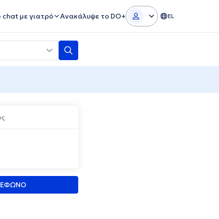
e chat με γιατρό
Ανακάλυψε το DO+
EL
ος
ΛΕΦΩΝΟ