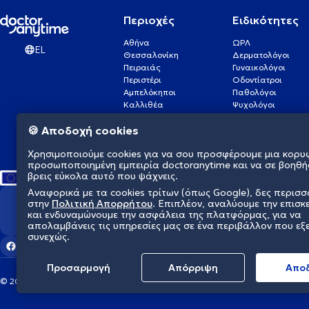
Περιοχές
Ειδικότητες
Αθήνα
ΩΡΛ
EL
Θεσσαλονίκη
Δερματολόγοι
Πειραιάς
Γυναικολόγοι
Περιστέρι
Οδοντίατροι
Αμπελόκηποι
Παθολόγοι
Καλλιθέα
Ψυχολόγοι
Πάτρα
Οφθαλμίατροι
🍪 Αποδοχή cookies
Γλυφάδα
Ενδοκρινολόγοι
Νίκαια
Ουρολόγοι
Χρησιμοποιούμε cookies για να σου προσφέρουμε μια κορυ
Νέα Σμύρνη
Καρδιολόγοι
προσωποποιημένη εμπειρία doctoranytime και να σε βοηθή
βρεις εύκολα αυτό που ψάχνεις.
Αναφορικά με τα cookies τρίτων (όπως Google), δες περισ
στην
Πολιτική Απορρήτου
. Επιπλέον, αναλύουμε την επισκ
Διαμορφώνουμε το μέλλον τη
και ενδυναμώνουμε την ασφάλεια της πλατφόρμας, για να
απολαμβάνεις τις υπηρεσίες μας σε ένα περιβάλλον που εξ
συνεχώς.
Προσαρμογή
Απόρριψη
Aπο
© 2026 doctoranytime