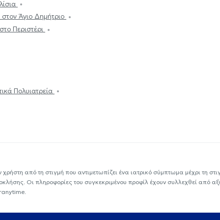
Ιλίσια
 στον Άγιο Δημήτριο
στο Περιστέρι
ωτικά Πολυιατρεία
ν χρήστη από τη στιγμή που αντιμετωπίζει ένα ιατρικό σύμπτωμα μέχρι τη στιγμ
εοκλήσης. Οι πληροφορίες του συγκεκριμένου προφίλ έχουν συλλεχθεί από αξ
ranytime.