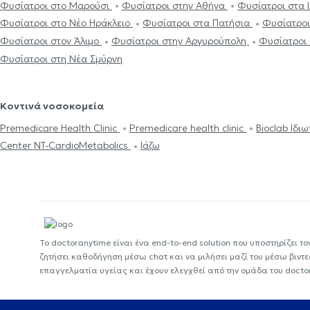
Φυσίατροι στο Μαρούσι
Φυσίατροι στην Αθήνα
Φυσίατροι στα 
Φυσίατροι στο Νέο Ηράκλειο
Φυσίατροι στα Πατήσια
Φυσίατροι
Φυσίατροι στον Άλιμο
Φυσίατροι στην Αργυρούπολη
Φυσίατροι 
Φυσίατροι στη Νέα Σμύρνη
Κοντινά νοσοκομεία
Premedicare Health Clinic
Premedicare health clinic
Bioclab Ιδι
Center NT-CardioMetabolics
Ιάζω
Το doctoranytime είναι ένα end-to-end solution που υποστηρίζει το
ζητήσει καθοδήγηση μέσω chat και να μιλήσει μαζί του μέσω βιντ
επαγγελματία υγείας και έχουν ελεγχθεί από την ομάδα του docto