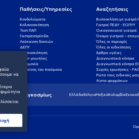
Παθήσεις/Υπηρεσίες
Αναζητήσεις
Κονδυλώματα
Βιντεοκλήση με γιατρό
Κολονοσκόπηση
Γιατροί ΠΕΔΥ - ΕΟΠΥΥ
Τεστ ΠΑΠ
Οικογενειακοί γιατροί
Γαστρεντερίτιδα
Όνομα γιατρού – επαγγ
Λεύκανση δοντιών
Όλες οι περιοχές
ΔΕΠΥ
Όλες οι ειδικότητες
Κολποσκόπηση
Άρθρα υγείας
Laser μυωπίας
Διαγνωστικά κέντρα
Πνευμονία
Διαγνωστικά κέντρα 
φαία
Καρκίνος του πνεύμονα
Συχνές ερωτήσεις - FA
σουμε να
Ρώτα τους ειδικούς μα
Λίστα φαρμάκων
σότερα
εψιμότητα
ς υγείας παγκοσμίως
Ελλάδα
Βέλγιο
Μεξικό
Κολομβία
Εκουαδ
ελίσσεται
δοχή
Ορ