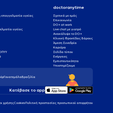
doctoranytime
 ή επαγγελματία υγείας
Σχετικά με εμάς
Επικοινωνία
DO+ at work
ελματία υγείας
Live chat με γιατρό
Ανακάλυψε το DO+
Κλινική Φροντίδας Βάρους
Άμεση Συνεδρία
Καριέρα
ΕΟΠΥΥ
Σελίδα τύπου
Q
Ενέργειες
ς
Εμπιστευτικότητα
Υποστηρίζουμε
όρ
Γουατεμάλα
Βραζιλία
Κατέβασε το app
οι χρήσης
Cookies
Πολιτική προστασίας προσωπικού απορρήτου