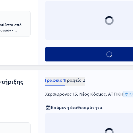
τίζεται από
γονέων -
γωγής. Η
τικής
 τα παιδιά,
φέρουν τις
Κλείσε ραντεβού
 σε εγρήγορση
 των
χρονα και
Γραφείο 1
Γραφείο 2
τήριξης
Χερσιφρονος 15, Νέος Κόσμος, ΑΤΤΙΚΗ
2,
Επόμενη διαθεσιμότητα