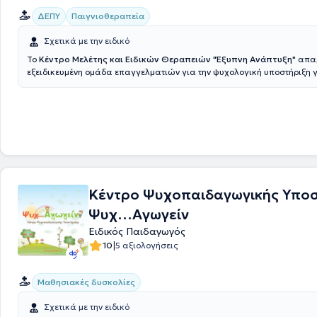
ΔΕΠΥ
Παιγνιοθεραπεία
Σχετικά με την ειδικό
Το
Κέντρο Μελέτης και Ειδικών Θεραπειών "Έξυπνη Ανάπτυξη"
απαρ
εξειδικευμένη ομάδα επαγγελματιών για την ψυχολογική υποστήριξη 
παιδιών και υπηρεσίες λογοθεραπείας, εργοθεραπείας και ειδικής α
Έξυπνη Ανάπτυξη μετρά περισσότερα από 15 χρόνια στο χώρο της ιδιω
εκπαίδευσης και των θεραπειών. Η αγάπη της ομάδας του κέντρου για
είναι το εφαλτήριο και η κινητήρια δύναμη για να συνεχίσουν να προσ
παροχές τους στο μέγιστο των δυνατοτήτων τους. Βρίσκονται συνεχώς
και ανανεώνουν τις μεθόδους διδασκαλίας τους, αλλά και εκτέλεσης
θεραπευτικών προγραμμάτων του κέντρου, ακολουθώντας τα πιο σύγ
ελεγμένα πρότυπα.
Κέντρο Ψυχοπαιδαγωγικής Υποσ
Ψυχ…Αγωγείν
Ειδικός Παιδαγωγός
|
10
5 αξιολογήσεις
Μαθησιακές δυσκολίες
Σχετικά με την ειδικό