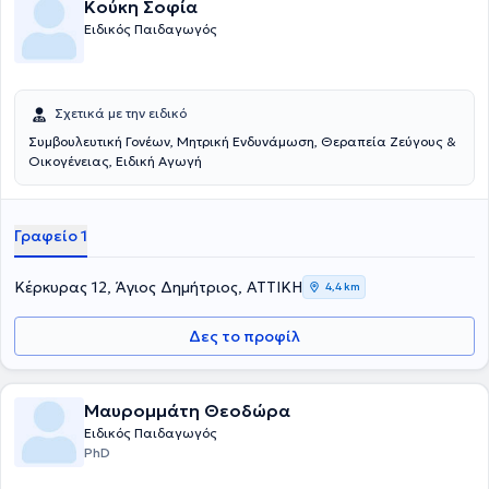
Κούκη Σοφία
υπερνικήσει τις μαθησιακές δυσκολίες. Για να γίνει αυτό, θα πρέπει
Ειδικός Παιδαγωγός
να μάθουν και να ακολουθήσουν ένα διαφορετικό τρόπο
προσέγγισης στην μάθηση.
Σχετικά με την ειδικό
Συμβουλευτική Γονέων, Μητρική Ενδυνάμωση, Θεραπεία Ζεύγους &
Οικογένειας, Ειδική Αγωγή
Γραφείο 1
Κέρκυρας 12, Άγιος Δημήτριος, ΑΤΤΙΚΗ
4,4 km
Δες το προφίλ
Μαυρομμάτη Θεοδώρα
Ειδικός Παιδαγωγός
PhD