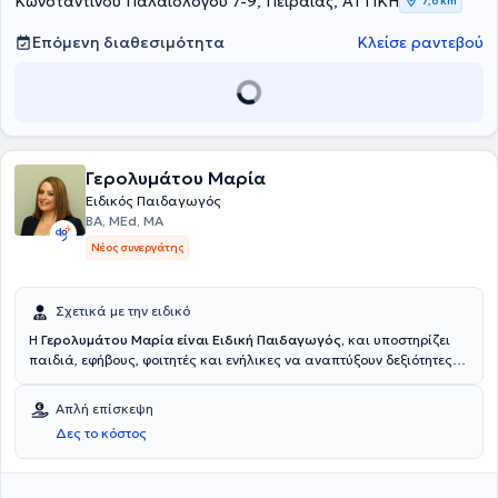
Κωνσταντίνου Παλαιολόγου 7-9, Πειραιάς, ΑΤΤΙΚΗ
7,6 km
Επόμενη διαθεσιμότητα
Κλείσε ραντεβού
Γερολυμάτου Μαρία
Ειδικός Παιδαγωγός
BA, MEd, ΜΑ
Νέος συνεργάτης
Σχετικά με την ειδικό
Η
Γερολυμάτου Μαρία
είναι Ειδική Παιδαγωγός,
και υποστηρίζει
παιδιά, εφήβους, φοιτητές και ενήλικες να αναπτύξουν δεξιότητες
μάθησης, οργάνωσης, επικοινωνίας, αυτορρύθμισης, συνεργασίας,
διαχείρισης χρόνου, προσαρμογής, διαχείρισης προβλημάτων και
Απλή επίσκεψη
συμπεριφοράς ώστε να ανταποκρίνονται με μεγαλύτερη
Δες το κόστος
αυτοπεποίθηση και αυτονομία στις απαιτήσεις του σχολείου, των
σπουδών και της καθημερινής ζωής. Διαθέτει ευρεία
επιστημονική
κατάρτιση, καθώς είναι παράλληλα
Κοινωνιολόγος και