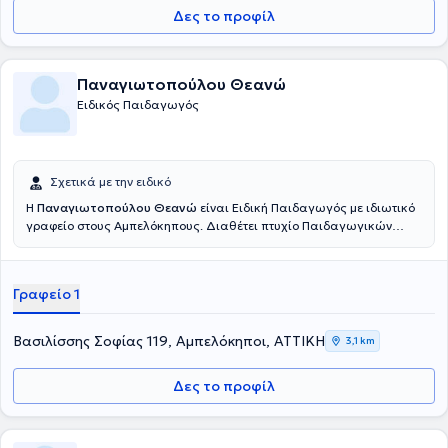
Δες το προφίλ
Παναγιωτοπούλου Θεανώ
Ειδικός Παιδαγωγός
Σχετικά με την ειδικό
Η
Παναγιωτοπούλου Θεανώ
είναι Ειδική Παιδαγωγός με ιδιωτικό
γραφείο στους Αμπελόκηπους. Διαθέτει πτυχίο Παιδαγωγικών
Επιστημών από το Université Paris 8 και μεταπτυχιακό με θέμα: "Η
δυσλεξία και οι δυσκολίες που προκαλεί στην παιδαγωγική σχέση"
από το ίδιο πανεπιστήμιο. Είναι πιστοποιημένη σύμβουλος Davis®
Γραφείο 1
για την αντιμετώπιση της δυσλεξίας και άλλων μαθησιακών
δυσκολιών. Ο R. Davis πιστεύει, ότι η δυσλεξία είναι το αποτέλεσμα
ενός έμφυτου πνευματικού χαρίσματος ή ταλέντου. Οι άνθρωποι
Βασιλίσσης Σοφίας 119, Αμπελόκηποι, ΑΤΤΙΚΗ
3,1 km
που αναπτύσσουν δυσλεξία, σκέφτονται περισσότερο με εικόνες,
(εικονική σκέψη) παρά με λέξεις, (λεκτική σκέψη). Είναι
Δες το προφίλ
δημιουργικοί και με ευρηματική φαντασία και προσπαθούν να
λύσουν τα προβλήματα περισσότερο κοιτώντας ολόκληρη την
εικόνα, παρά να πάνε βήμα -βήμα. Η αγωγή Davis® χρησιμοποιεί
ακριβώς αυτό το ταλέντο, που έχουν οι δυσλεξικοί, για να