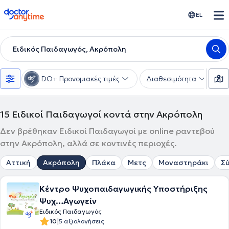
doctoranytime
EL
Ειδικός Παιδαγωγός, Ακρόπολη
DO+ Προνομιακές τιμές
Διαθεσιμότητα
Υ
15
Ειδικοί Παιδαγωγοί κοντά στην Ακρόπολη
Δεν βρέθηκαν Ειδικοί Παιδαγωγοί με online ραντεβού
στην Ακρόπολη, αλλά σε κοντινές περιοχές.
Αττική
Ακρόπολη
Πλάκα
Μετς
Μοναστηράκι
Σ
Κέντρο Ψυχοπαιδαγωγικής Υποστήριξης
Ψυχ…Αγωγείν
Ειδικός Παιδαγωγός
|
10
5 αξιολογήσεις