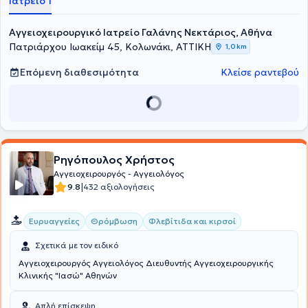
Ιατρείο 1
ενδαγγειακές θεραπείες με χρήση stent σε μηριαία αγγεία,
καρωτίδες, κατιούσα θωρακική και κοιλιακή αορτή και φλέβες,
Αγγειοχειρουργικό Ιατρείο Γαλάνης Νεκτάριος, Αθήνα
όσο και στις κλασσικές χειορυργικές επεμβάσεις αγγειακής
Πατριάρχου Ιωακείμ 45, Κολωνάκι, ΑΤΤΙΚΗ
αποκατάστασης.
1,0 km
Επόμενη διαθεσιμότητα
Κλείσε ραντεβού
Ρηγόπουλος Χρήστος
Αγγειοχειρουργός - Αγγειολόγος
|
9.8
432 αξιολογήσεις
Ευρυαγγείες
Θρόμβωση
Φλεβίτιδα και κιρσοί
Σχετικά με τον ειδικό
Αγγειοχειρουργός Αγγειολόγος Διευθυντής Αγγειοχειρουργικής
Κλινικής "Ιασώ" Αθηνών
Απλή επίσκεψη