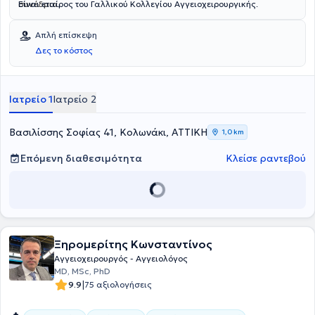
συνέδρια
Είναι εταίρος του Γαλλικού Κολλεγίου Αγγειοχειρουργικής.
.
Απλή επίσκεψη
Δες το κόστος
Ιατρείο 1
Ιατρείο 2
Βασιλίσσης Σοφίας 41, Κολωνάκι, ΑΤΤΙΚΗ
1,0 km
Επόμενη διαθεσιμότητα
Κλείσε ραντεβού
Ξηρομερίτης Κωνσταντίνος
Αγγειοχειρουργός - Αγγειολόγος
MD, MSc, PhD
|
9.9
75 αξιολογήσεις