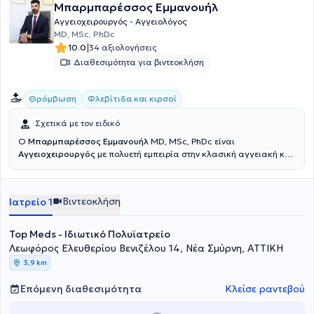
Μπαρμπαρέσσος Εμμανουήλ
Αγγειοχειρουργός - Αγγειολόγος
MD, MSc, PhDc
|
10.0
34 αξιολογήσεις
Διαθεσιμότητα για βιντεοκλήση
Θρόμβωση
Φλεβίτιδα και κιρσοί
Σχετικά με τον ειδικό
Ο
Μπαρμπαρέσσος Εμμανουήλ
MD, MSc, PhDc είναι
Αγγειοχειρουργός
με πολυετή εμπειρία στην κλασική αγγειακή και
την νεότερη ενδαγγειακή χειρουργική και διατηρεί ιδιωτικό ιατρείο
εντός του Ιδιωτικού Πολυϊατρείου Top Meds στην Νέα Σμύρνη. Είναι
απόφοιτος του Πανεπιστημίου Πατρών, ολοκλήρωσε την εκπαίδευση
Βιντεοκλήση
Ιατρείο 1
του στο Γενικό Νοσοκομείο Αθηνών «Γ. Γεννηματάς» όπου εργάστηκε
στην συνέχεια ως επικουρικός επιμελητής. Μετεκπαιδεύτηκε στο
Ηνωμένο Βασίλειο, στο St. George’s University Hospital
Top Meds - Ιδιωτικό Πολυϊατρείο
καλύπτοντας ως κέντρο τραύματος και αορτικής νόσου το
Λεωφόρος Ελευθερίου Βενιζέλου 14, Νέα Σμύρνη, ΑΤΤΙΚΗ
νοτιοδυτικό Λονδίνο. Στα πλαίσια του παράλληλου διδακτικού
3,9 km
έργου έλαβε τον τίτλο του άμισθου Κλινικού Λέκτορα από το St
George’s University of London. Επιστρέφοντας στην Ελλάδα
Επόμενη διαθεσιμότητα
Κλείσε ραντεβού
εργάστηκε ως επικουρικός επιμελητής στο Πανεπιστημιακό Γενικό
Νοσοκομείο Πατρών. Είναι υποψήφιος Διδάκτορας του