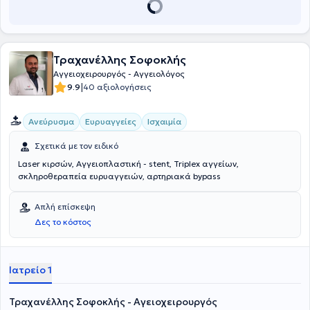
Πανεπιστημίου Πατρών και κάτοχος δύο Μεταπτυχιακών Τίτλων.
Διαθέτει άδεια εκτέλεσης Αγγειακών Υπερήχων (Triplex) και
συνεχίζει αδιάκοπα το επιστημονικό έργο με συμμετοχή σε κλινικές
μελέτες, συγγραφή επιστημονικών άρθρων και ομιλίες σε
Αγγειοχειρουργικά συνέδρια.
Τραχανέλλης Σοφοκλής
Αγγειοχειρουργός - Αγγειολόγος
|
9.9
40 αξιολογήσεις
Ανεύρυσμα
Ευρυαγγείες
Ισχαιμία
Σχετικά με τον ειδικό
Laser κιρσών, Αγγειοπλαστική - stent, Triplex αγγείων,
σκληροθεραπεία ευρυαγγειών, αρτηριακά bypass
Απλή επίσκεψη
Δες το κόστος
Ιατρείο 1
Τραχανέλλης Σοφοκλής - Αγειοχειρουργός