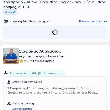
Κράτητος 65, Αθήνα (Όρια Νέος Κόσμος - Νέα Σμύρνη), Νέος
Κόσμος, ΑΤΤΙΚΗ
3,5 km
Επόμενη διαθεσιμότητα
Κλείσε ραντεβού
Σιαφάκας Αθανάσιος
Αγγειοχειρουργός - Αγγειολόγος
|
9.9
141 αξιολογήσεις
Ευρυαγγείες
Φλεβίτιδα και κιρσοί
Σχετικά με τον ειδικό
Ο
Σιαφάκας Αθανάσιος
είναι
Αγγειοχειρουργός
, διατηρεί
ιδιωτικό ιατρείο στο Νέο Ψυχικό και από το 2012 κατέχει θέση
Διευθυντή Αγγειοχειρουργικής στη σύγχρονη Γενική, Μαιευτική, στη
Γυναικολογική Κλινική "ΡΕΑ". Σπούδασε στο Τμήμα Ιατρικής του
Απλή επίσκεψη
Αριστοτελείου Πανεπιστημίου Θεσσαλονίκης, αποφοιτώντας από τη
Δες το κόστος