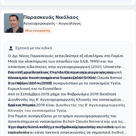
Gefäßzentrum Hamburg, Germany) υπό την επίβλεψη του
καταξιωμένου Καθηγητή Univ.-Prof. Dr. med. Eike Sebastian Debus.
Παρασκευάς Νικόλαος
Αγγειοχειρουργός - Αγγειολόγος
Νέος συνεργάτης
Σχετικά με τον ειδικό
Ο Δρ. Νίκος Παρασκευάς εκπαιδεύτηκε εξ ολοκλήρου στο Παρίσι.
Μετά την ολοκλήρωση των σπουδών του (ULB, 1995) και την
απόκτηση ειδικότητας στην αγγειοχειρουργική (2001, Universite
Paris VI), εργάστηκε ως επιμελητής αγγειοχειρουργικής στο
Στη συνέχεια διετέλεσε Chef de Clinique στην αγγειοχειρουργική
νοσοκομείο Saint-Joseph στο Παρίσι (2001-2004).
Κλινική του πανεπιστημιακού νοσοκομείου Bichat-Claude Bernard
στο Παρίσι (2004-2008).
Στην Αθήνα από το 2008 συνεργάστηκε με τα νοσοκομεία Υγεία,
Ευρωκλινική και το Ευγενίδειο.
Από το Σεπτέμβριο 2015 μέχρι τον Φεβρουάριο 2019 διετέλεσε
Διευθυντής της Β’ Αγγειοχειρουργικής Κλινικής του νοσοκομείου
Ερρίκος Ντυνάν.
Από τον Μάρτιο 2019 είναι
Διευθυντής της Β’ Αγγειοχειρουργικής
Κλινικής του νοσοκομείου Υγεία
.
Στο Παρίσι συνεργάζεται με το τμήμα αγγειοχειρουργικής του
πανεπιστημιακού νοσοκομείου
Bichat-Claude Bernard
και για τις
αγγειακές δυσπλασίες με το εξειδικευμένο κέντρο του νοσοκομείου
‘Εχει δημοσιεύσει πολλές επιστημονικές εργασίες σε
διεθνή
Lariboisière
περιοδικά
και κάνει τακτικά ανακοινώσεις σε σημαντικά
.
διεθνή