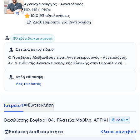
Αγγειοχειρουργός - Αγγειολόγος
MD, MSc, PhDc
|
10.0
93 αξιολογήσεις
Διαθεσιμότητα για βιντεοκλήση
Φλεβίτιδα και κιρσοί
Σχετικά με τον ειδικό
Ο
Γιοσδέκος Αλέξανδρος
είναι Αγγειοχειρουργός - Αγγειολόγος,
Αν. Διευθυντής Αγγειοχειρουργικής Κλινικής στην Ευρωκλινική
Αθηνών. Είναι απόφοιτος της Ιατρικής Σχολής Αθηνών (ΕΚΠΑ) και
διατηρεί ιδιωτικό ιατρείο στην οδό Βασ. Σοφιάς 104, στην Πλατεία
Απλή επίσκεψη
Μαβίλη. Το 2016 μετέβη στο Ηνωμένο Βασίλειο όπου ειδικεύθηκε
Δες το κόστος
στην Αγγειακή και Ενδαγγειακή Χειρουργική. Πιο συγκεκριμένα,
εργάσθηκε αρχικά ως Clinical Fellow in Vascular and Endovascular
Surgery στο University Hospital of South Manchester (06/2016-
02/2017) και εν συνεχεία ως Senior Specialist Registrar in Vascular
Βιντεοκλήση
Ιατρείο 1
and Endovascular Surgery στο East Suffolk and North Essex NHS
Foundation Trust (02/2017-05/2020). Υπό την καθοδήγηση του
Διευθυντή Αγγειοχειρουργικής A. Howard, ειδικεύθηκε σε όλο το
Βασιλίσσης Σοφίας 104, Πλατεία Μαβίλη, ΑΤΤΙΚΗ
22,0 km
φάσμα της κλασικής ανοικτής αγγειοχειρουργικής (ανοικτή
αποκατάσταση ανευρυσμάτων κοιλιακής αορτής, ενδαρτηρεκτομή
Επόμενη διαθεσιμότητα
Κλείσε ραντεβού
καρωτίδας, αρτηριακές παρακάμψεις- bypass, αρτηριοφλεβικες