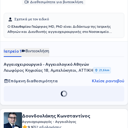
Διαθεσιμότητα για βιντεοκλήση
Σχετικά με τον ειδικό
Ο
Ελευθερίου Γεώργιος
MD, PhD είναι Διδάκτωρ της Ιατρικής
Αθηνών και Διευθυντής αγγειοχειρουργικής στο Νοσοκομείο
Metropolitan στον Πειραιά. Εργάζεται ως Αγγειοχειρουργός -
Αγγειολόγος με ιδιωτικό ιατρείο στην Αθήνα και παράλληλα
εξετάζει και χειρουργεί ασθενείς στον Πειραιά στο Νοσοκομείο
Βιντεοκλήση
Ιατρείο 1
Metropolitan. Ο ιατρός μετεκπαιδεύτηκε σε Ευρώπη και Αμερική
αποκτώντας πλούσια εμπειρία σε όλες τις σύγχρονες ενδαγγειακές
τεχνικές στην Αγγειοχειρουργική, καθώς και στις σύγχρονες
Αγγειοχειρουργικό - Αγγειολογικό Αθηνών
μεθόδους αντιμετώπισης των κιρσών των κάτω άκρων και κάθε
Λεωφόρος Κηφισίας 18, Αμπελόκηποι, ΑΤΤΙΚΗ
21,6 km
μορφής φλεβικών παθήσεων, ανώδυνα και αποτελεσματικά, τόσο
με Laser όσο και με RF, αποφεύγοντας τις χειρουργικές τομές και τη
Επόμενη διαθεσιμότητα
Κλείσε ραντεβού
γενική αναισθησία. Το 2002 ξεκίνησε να εργάζεται ως επιμελητής
της Αγγειοχειρουργικής Κλινικής του Νοσοκομείου "Ερρίκος Ντυνάν"
και στη συνέχεια ανέλαβε υπεύθυνος του αγγειοχειρουργικού
τμήματος του 7ου Νοσοκομείου ΙΚΑ. Το 2005 ανέλαβε ως
Αναπληρωτής Διευθυντής του Νοσοκομείου "Metropolitan" Αθηνών
και από το 2016 έλαβε τον τίτλο του Διευθυντή της
Αγγειοχειρουργικής Κλινικής στο ίδιο Νοσοκομείο. Προσφέρει
Δουνδουλάκης Κωνσταντίνος
αξιόπιστες θεραπείες των αγγειακών προβλημάτων σε ένα
Αγγειοχειρουργός - Αγγειολόγος
πλήρως εξοπλισμένο ιατρείο με άρτια ενημερωμένο προσωπικό.
|
9.9
52 αξιολογήσεις