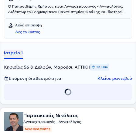
Ο
Παπασιδέρης Χρήστος
είναι Αγγειοχειρουργός - Αγγειολόγος,
Διδάκτωρ του Δημοκρίτειου Πανεπιστημίου Θράκης και διατηρεί
ιδιωτικό ιατρεία στο Μαρούσι και στην Καλλιθέα. Είναι απόφοιτος
της Ιατρικής Σχολής του Πανεπιστημίου της Ρώμης “La Sapienza”
Απλή επίσκεψη
και κάτοχος μεταπτυχιακού διπλώματος στην "Αγγειοχειρουργική:
Δες το κόστος
ενδαγγειακές τεχνικές". Επίσης, μετεκπαιδεύτηκε στη
Αγγειοχειρουργική Κλινική του Πανεπιστημίου Heinrich – Heinle στο
Duesseldorf της Γερμανίας. Υπήρξε επιστημονικός συνεργάτης της
Αγγειοχειρουργικής Κλινικής του Πανεπιστημίου Αθηνών, του
Ιατρείο 1
Πανεπιστημιακού Γενικού Νοσοκομείου Αττικόν καθώς και
συνεργάτης και χειρουργός σε ιδιωτικά νοσοκομεία. Κατά τη
διάρκεια της ειδικότητας εργάστηκε στο Ωνάσειο
Κηφισίας 56 & Δελφών, Μαρούσι, ΑΤΤΙΚΗ
19,5 km
Καρδιοχειρουργικό Κέντρο, στο Νοσοκομείο «Ευαγγελισμός», στο
Κωνσταντοπούλειο Γενικό Νοσοκομείο Ν. Ιωνίας «Αγία Όλγα» και
Επόμενη διαθεσιμότητα
Κλείσε ραντεβού
στο Πανεπιστημιακό Γενικό Νοσοκομείο Αλεξανδρούπολης. Επίσης,
διδάσκει στην Ιατρική Σχολή του Εθνικού και Καποδιστριακού
Πανεπιστημίου Αθηνών στα πλαίσια του μαθήματος
‘Αγγειοχειρουργική’, ενώ έχει συμμετάσχει ως ομιλητής σε συνέδρια
και ημερίδες και έχει αρκετές ανακοινώσεις σε διεθνή συνέδρια
και δημοσιεύσεις σε διεθνή αναγνωρισμένα περιοδικά. Είναι μέλος
Παρασκευάς Νικόλαος
της Ελληνικής Επαγγελματικής Ένωσης Αγγειοχειρουργών και
μέλος του Διοικητικού Συμβουλίου, της Αγγειολογικής Εταιρείας,
Αγγειοχειρουργός - Αγγειολόγος
της Ελληνικής Αγγειοχειρουργικής Εταιρείας και της Ένωσης
Νέος συνεργάτης
Ιατρών ΕΟΠΥΥ (ΕΝΙ-ΕΟΠΥΥ) - Γενικός Γραμματέας. Τέλος,