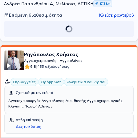
Νοσοκομείο Αθηνών "Η Ελπίς". Επιπλέον έχει προσφέρει εθελοντική
Ανδρέα Παπανδρέου 4, Μελίσσια, ΑΤΤΙΚΗ
17,3 km
εργασία προσφέροντας κλινική εξέταση σε κατοίκους
απομακρυσμένων και νησιωτικών περιοχών. Τέλος, είναι μέλος
Επόμενη διαθεσιμότητα
Κλείσε ραντεβού
πολλών επιστημονικών συλλόγων και έχει συμμετάσχει σε
πολυάριθμα συνέδρια στην Ελλάδα και το εξωτερικό.
Ρηγόπουλος Χρήστος
Αγγειοχειρουργός - Αγγειολόγος
|
9.8
433 αξιολογήσεις
Ευρυαγγείες
Θρόμβωση
Φλεβίτιδα και κιρσοί
Σχετικά με τον ειδικό
Αγγειοχειρουργός Αγγειολόγος Διευθυντής Αγγειοχειρουργικής
Κλινικής "Ιασώ" Αθηνών
Απλή επίσκεψη
Δες το κόστος