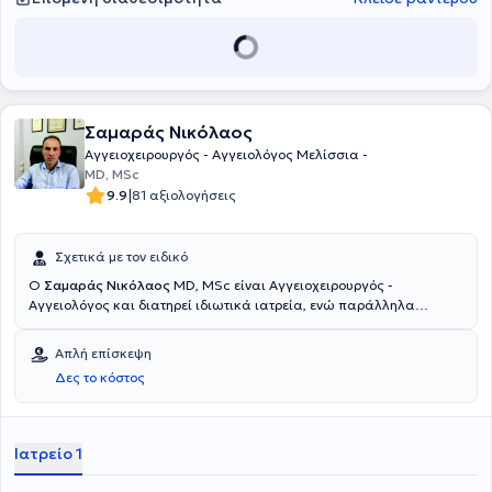
παρουσία σε ελληνικές και διεθνείς επιστημονικές εταιρείες, ως
Αθηνών και το Γενικό Νοσοκομείο Αθηνών "Ο Ευαγγελισμός", στην
τακτικό μέλος, καθώς και σε διοικητικές θέσεις, έχοντας
Αγγειοχειρουργική από το Γενικό Νοσοκομείο Αττικής "Σισμανόγλειο
διατελέσει γραμματέας, μέλος του διοικητικού συμβουλίου και
και στην Θωρακοχειρουργική από το Γενικό Νοσοκομείο Αθηνών
πρόεδρος της Ελληνικής Αγγειολογικής Εταιρείας. Είναι μέλος
Ιπποκράτειο. Τέλος, είναι μέλος στον Ιατρικό Σύλλογο Αθηνών , στον
πλήθους διεθνών επιστημονικών οργανισμών στον χώρο της
Ιατρικό Σύλλογο Λιβαδειάς, στον Βρετανικό Ιατρικό Σύλλογο (ΝΗS),
αγγειολογίας, της αγγειοχειρουργικής και της χειρουργικής
στην Ελληνική Αγγειοχειρουργική Εταιρεία (ΕΑΕ) και στο European
έρευνας. Διαθέτει σημαντικό συντακτικό έργο, συμμετέχοντας σε
Society of Vascular Surgeons (ESVS).
Σαμαράς Νικόλαος
συντακτικές και συμβουλευτικές επιτροπές ελληνικών και διεθνών
Αγγειοχειρουργός - Αγγειολόγος Μελίσσια -
ιατρικών περιοδικών, καθώς και στην επιμέλεια ιατρικού βιβλίου.
MD, MSc
Έχει πολυετή συμμετοχή ως προσκεκλημένος ομιλητής, πρόεδρος
|
9.9
81 αξιολογήσεις
συνεδριών, μέλος οργανωτικών επιτροπών και εκπαιδευτής σε
μεταπτυχιακά προγράμματα της Ιατρικής Σχολής Αθηνών. Έχει
διατελέσει εισηγητής και κριτής σε διαδικασίες επιλογής ιατρών
Σχετικά με τον ειδικό
του ΕΣΥ, μέλος εξεταστικών επιτροπών για τη χορήγηση τίτλου
ειδικότητας Αγγειοχειρουργικής και κριτής εργασιών σε διεθνή
Ο
Σαμαράς Νικόλαος
MD, MSc είναι Αγγειοχειρουργός -
επιστημονικά περιοδικά. Το ερευνητικό και συγγραφικό του έργο
Αγγειολόγος και διατηρεί ιδιωτικά ιατρεία, ενώ παράλληλα
περιλαμβάνει μεγάλο αριθμό δημοσιεύσεων σε διεθνή περιοδικά
διατελεί συνεργάτης με τα θεραπευτήρια Metropolitan General,
υψηλής απήχησης, ανακοινώσεων σε διεθνή και ελληνικά
Βιοκλινική Αθηνών, Doctors Hospital και Νοσοκομείο "Μητέρα".
Απλή επίσκεψη
συνέδρια και δημοσιεύσεων στον ελληνικό επιστημονικό τύπο.
Είναι απόφοιτος της Ιατρικής Σχολής του Αριστοτελείου
Δες το κόστος
Παράλληλα με το επιστημονικό του έργο, έχει αναπτύξει κοινωνική
Πανεπιστημίου Θεσσαλονίκης και κάτοχος μεταπτυχιακού τίτλου
και πολιτιστική δράση, με προσφορά σε τοπικούς φορείς και
σπουδών στις "Ενδαγγειακές τεχνικές στην αντιμετώπιση των
αναγνώριση για την κοινωνική του συνεισφορά.
αγγειακών παθήσεων" της Ιατρικής Σχολής του Εθνικού και
Καποδιστριακού Πανεπιστημίου Αθηνών σε συνεργασία με το
Ιατρείο 1
Πανεπιστήμιο Milano - Bicocca. Ειδικεύτηκε στην Αγγειοχειρουργική
στο Γενικό Νοσοκομείο Αθηνών "Γ. Γεννηματάς" και στο Γενικό