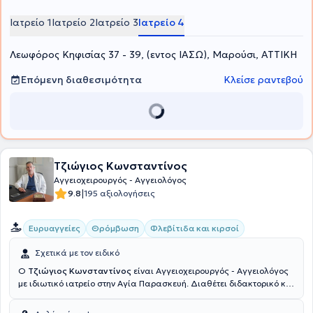
Ιατρείο 1
Ιατρείο 2
Ιατρείο 3
Ιατρείο 4
Λεωφόρος Κηφισίας 37 - 39, (εντος ΙΑΣΩ), Μαρούσι, ΑΤΤΙΚΗ
Επόμενη διαθεσιμότητα
Κλείσε ραντεβού
Τζιώγιος Κωνσταντίνος
Αγγειοχειρουργός - Αγγειολόγος
|
9.8
195 αξιολογήσεις
Ευρυαγγείες
Θρόμβωση
Φλεβίτιδα και κιρσοί
Σχετικά με τον ειδικό
Ο
Τζιώγιος Κωνσταντίνος
είναι Αγγειοχειρουργός - Αγγειολόγος
με ιδιωτικό ιατρείο στην Αγία Παρασκευή. Διαθέτει διδακτορικό και
πτυχίο από το Πανεπιστήμιο της Ρώμης και είναι εξειδικευμένος
στην ενδαγγειακή χειρουργική αρτηριών, στην ενδαγγειακή