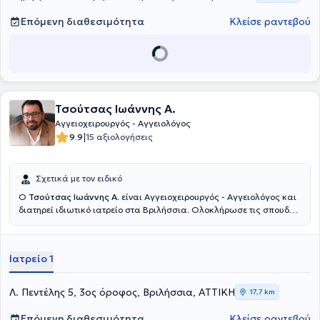
της αθηροσκλήρωσης, η οποία εκπονήθηκε σε συνεργασία
πανεπιστημιακών χειρουργικών και ερευνητικών εργαστηρίων και
Επόμενη διαθεσιμότητα
Κλείσε ραντεβού
βαθμολογήθηκε με άριστα. Έχει μετεκπαιδευτεί στο εξωτερικό στην
Πανεπιστημιακή Αγγειοχειρουργική Κλινική και στο Τμήμα
Επεμβατικής Ακτινολογίας του Πανεπιστημίου του Λέστερ στο
Ηνωμένο Βασίλειο, όπου εκπαιδεύτηκε τόσο στην κλασική
αγγειοχειρουργική όσο και στις σύγχρονες ενδαγγειακές τεχνικές,
συμπεριλαμβανομένης της ενδαυλικής αντιμετώπισης
ανευρυσμάτων κοιλιακής αορτής και των τεχνικών διαδερμικής και
Τσούτσας Ιωάννης A.
υποενδοθηλιακής αγγειοπλαστικής. Κατά τη διάρκεια της
Αγγειοχειρουργός - Αγγειολόγος
παραμονής του συμμετείχε ενεργά στο κλινικό, εκπαιδευτικό και
|
9.9
15 αξιολογήσεις
ερευνητικό έργο των τμημάτων, ενώ το ερευνητικό του έργο οδήγησε
σε σημαντικό αριθμό δημοσιεύσεων και ανακοινώσεων σε διεθνή
συνέδρια. Έχει υπηρετήσει ως επιστημονικός υπεύθυνος
Σχετικά με τον ειδικό
αγγειοχειρουργικού τμήματος σε ιδιωτικό νοσοκομείο και έχει
μακρά πορεία στο δημόσιο σύστημα υγείας, με διαδοχικές κρίσεις
Ο
Τσούτσας Ιωάννης A
. είναι Αγγειοχειρουργός - Αγγειολόγος και
και εξελίξεις σε θέσεις Επιμελητή και Διευθυντή
διατηρεί ιδιωτικό ιατρείο στα Βριλήσσια. Ολοκλήρωσε τις σπουδές
Αγγειοχειρουργικής. Διαθέτει άριστη γνώση της αγγλικής
του στην Ιατρική Σχολή Ρώμης (La Sapienza - Roma) και επιπλέον
γλώσσας. Το επιστημονικό του έργο έχει αναγνωριστεί με πλήθος
σπουδές στην Υπερηχογραφική Απεικόνιση Αγγείων καθώς και
βραβείων και διακρίσεων από την Ελληνική Χειρουργική Εταιρεία
στην Ενδοαγγειακή Χειρουργική από το Εθνικό και Καποδιστριακό
Ιατρείο 1
και άλλους επιστημονικούς φορείς, καθώς και με υποτροφίες και
Πανεπιστήμιο Αθηνών. Έχει εργαστεί ως Ειδικευόμενος και
εκπαιδευτικές χορηγίες από ελληνικές και ευρωπαϊκές
Ειδικευμένος Αγγειοχειρουργός στο Γενικό Νοσοκομείο Αττικής
επιστημονικές εταιρείες. Ερευνητικές του εργασίες έχουν βραβευθεί
"Σισμανόγλειο" και είναι Επιστημονικά Υπεύθυνος Διευθυντής του
Λ. Πεντέλης 5, 3ος όροφος, Βριλήσσια, ΑΤΤΙΚΗ
17,7 km
σε πανελλήνια συνέδρια, τόσο για το βασικό ερευνητικό τους
Αγγειοχειρουργικού Τμήματος στον όμιλο "ΙΑΣΩ". Επιπλέον, έχει
περιεχόμενο όσο και για την κλινική τους εφαρμογή. Έχει έντονη
πληθώρα εμπειρίας στην Γενική Χειρουργική από την Πολυκλινική
Επόμενη διαθεσιμότητα
Κλείσε ραντεβού