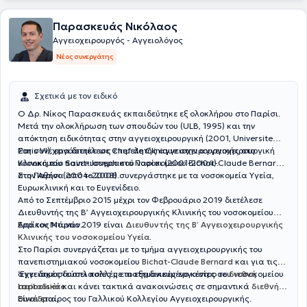
καταξιωμένου Καθηγητή Univ.-Prof. Dr. med. Eike Sebastian Debus.
Παρασκευάς Νικόλαος
Αγγειοχειρουργός - Αγγειολόγος
Νέος συνεργάτης
Σχετικά με τον ειδικό
Ο Δρ. Νίκος Παρασκευάς εκπαιδεύτηκε εξ ολοκλήρου στο Παρίσι.
Μετά την ολοκλήρωση των σπουδών του (ULB, 1995) και την
απόκτηση ειδικότητας στην αγγειοχειρουργική (2001, Universite
Paris VI), εργάστηκε ως επιμελητής αγγειοχειρουργικής στο
Στη συνέχεια διετέλεσε Chef de Clinique στην αγγειοχειρουργική
νοσοκομείο Saint-Joseph στο Παρίσι (2001-2004).
Κλινική του πανεπιστημιακού νοσοκομείου Bichat-Claude Bernard
στο Παρίσι (2004-2008).
Στην Αθήνα από το 2008 συνεργάστηκε με τα νοσοκομεία Υγεία,
Ευρωκλινική και το Ευγενίδειο.
Από το Σεπτέμβριο 2015 μέχρι τον Φεβρουάριο 2019 διετέλεσε
Διευθυντής της Β’ Αγγειοχειρουργικής Κλινικής του νοσοκομείου
Ερρίκος Ντυνάν.
Από τον Μάρτιο 2019 είναι
Διευθυντής της Β’ Αγγειοχειρουργικής
Κλινικής του νοσοκομείου Υγεία
.
Στο Παρίσι συνεργάζεται με το τμήμα αγγειοχειρουργικής του
πανεπιστημιακού νοσοκομείου
Bichat-Claude Bernard
και για τις
αγγειακές δυσπλασίες με το εξειδικευμένο κέντρο του νοσοκομείου
‘Εχει δημοσιεύσει πολλές επιστημονικές εργασίες σε
διεθνή
Lariboisière
περιοδικά
και κάνει τακτικά ανακοινώσεις σε σημαντικά
.
διεθνή
συνέδρια
Είναι εταίρος του Γαλλικού Κολλεγίου Αγγειοχειρουργικής.
.