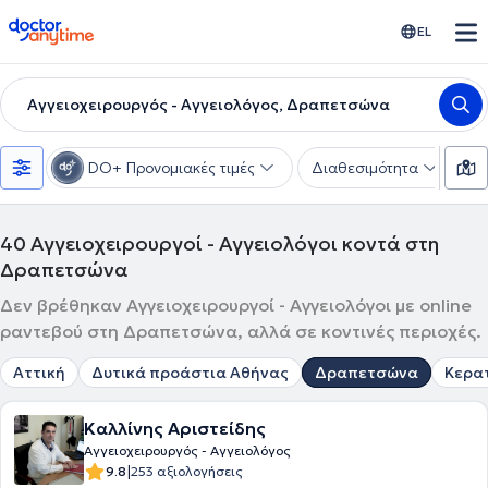
doctoranytime
EL
Αγγειοχειρουργός - Αγγειολόγος, Δραπετσώνα
DO+ Προνομιακές τιμές
Διαθεσιμότητα
Υ
40
Αγγειοχειρουργοί - Αγγειολόγοι κοντά στη
Δραπετσώνα
Δεν βρέθηκαν Αγγειοχειρουργοί - Αγγειολόγοι με online
ραντεβού στη Δραπετσώνα, αλλά σε κοντινές περιοχές.
Αττική
Δυτικά προάστια Αθήνας
Δραπετσώνα
Κερατ
Καλλίνης Αριστείδης
Αγγειοχειρουργός - Αγγειολόγος
|
9.8
253 αξιολογήσεις