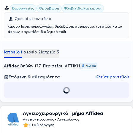
Ευρυαγγείες
Θρόμβωση
Φλεβίτιδα και κιρσοί
Σχετικά με τον ειδικό
κιρσοί- laser, ευρυαγγείες, θρόμβωση, ανεύρυσμα, ισχαιμία κάτω
άκρων, καρωτίδα, διαβητικό πόδι
Ιατρείο 1
Ιατρείο 2
Ιατρείο 3
Affidea
Θηβών 177, Περιστέρι, ΑΤΤΙΚΗ
9,2 km
Επόμενη διαθεσιμότητα
Κλείσε ραντεβού
Αγγειοχειρουργικό Τμήμα Affidea
Αγγειοχειρουργός - Αγγειολόγος
|
1
1 αξιολόγηση