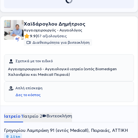
νεφροπαθείς. Αξίζει να αναφερθεί ότι ο ιατρός υπήρξε επιμελητής
στο Γενικό Νοσοκομείο Αθηνών "Ο Ευαγγελισμός". Τέλος, είναι
συνεργάτης της Βιοκλινικής Αθηνών και έχει μετεκπαιδευθεί σε
μεγάλα νοσοκομεία στο εξωτερικό και κλινικές των Αθηνών και
Χαϊδάρογλου Δημήτριος
Πειραιώς.
Αγγειοχειρουργός - Αγγειολόγος
|
9.9
67 αξιολογήσεις
Διαθεσιμότητα για βιντεοκλήση
Σχετικά με τον ειδικό
Αγγειοχειρουργικό - Αγγειολογικό ιατρείο (εντός Biomedigen
Χαλανδρίου και Medicall Πειραιά)
Απλή επίσκεψη
Δες το κόστος
Βιντεοκλήση
Ιατρείο 1
Ιατρείο 2
Γρηγορίου Λαμπράκη 91 (εντός Medicall), Πειραιάς, ΑΤΤΙΚΗ
2,5 km