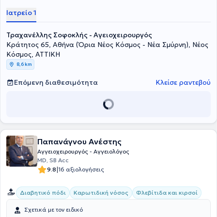
Ιατρείο 1
Τραχανέλλης Σοφοκλής - Αγειοχειρουργός
Κράτητος 65, Αθήνα (Όρια Νέος Κόσμος - Νέα Σμύρνη), Νέος
Κόσμος, ΑΤΤΙΚΗ
8,6 km
Επόμενη διαθεσιμότητα
Κλείσε ραντεβού
Παπανάγνου Ανέστης
Αγγειοχειρουργός - Αγγειολόγος
MD, SB Acc
|
9.8
16 αξιολογήσεις
Διαβητικό πόδι
Καρωτιδική νόσος
Φλεβίτιδα και κιρσοί
Σχετικά με τον ειδικό