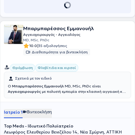
Μπαρμπαρέσσος Εμμανουήλ
Αγγειοχειρουργός - Αγγειολόγος
MD, MSc, PhDc
|
10.0
35 αξιολογήσεις
Διαθεσιμότητα για βιντεοκλήση
Θρόμβωση
Φλεβίτιδα και κιρσοί
Σχετικά με τον ειδικό
Ο
Μπαρμπαρέσσος Εμμανουήλ
MD, MSc, PhDc είναι
Αγγειοχειρουργός
με πολυετή εμπειρία στην κλασική αγγειακή και
την νεότερη ενδαγγειακή χειρουργική και διατηρεί ιδιωτικό ιατρείο
εντός του Ιδιωτικού Πολυϊατρείου Top Meds στην Νέα Σμύρνη. Είναι
απόφοιτος του Πανεπιστημίου Πατρών, ολοκλήρωσε την εκπαίδευση
Βιντεοκλήση
Ιατρείο 1
του στο Γενικό Νοσοκομείο Αθηνών «Γ. Γεννηματάς» όπου εργάστηκε
στην συνέχεια ως επικουρικός επιμελητής. Μετεκπαιδεύτηκε στο
Ηνωμένο Βασίλειο, στο St. George’s University Hospital
Top Meds - Ιδιωτικό Πολυϊατρείο
καλύπτοντας ως κέντρο τραύματος και αορτικής νόσου το
Λεωφόρος Ελευθερίου Βενιζέλου 14, Νέα Σμύρνη, ΑΤΤΙΚΗ
νοτιοδυτικό Λονδίνο. Στα πλαίσια του παράλληλου διδακτικού