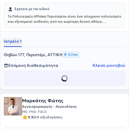
Σχετικά με τον ειδικό
Το Πολυϊατρείο Affidea Περιστερίου είναι ένα σύγχρονο πολυϊατρείο
που εξυπηρετεί ασθενείς από την ευρύτερη δυτική Αθήνα,
προσφέροντας ολοκληρωμένη πρωτοβάθμια και εξειδικευμένη
φροντίδα υγείας κάτω από μία οροφή. Με εξειδικευμένους ιατρούς
σε ένα πλατύ φάσμα ειδικοτήτων, το κέντρο καλύπτει τις ανάγκες
Ιατρείο 1
ολόκληρης της οικογένειας - από προληπτικούς ελέγχους έως
εξειδικευμένη διάγνωση και παρακολούθηση.
Θηβών 177, Περιστέρι, ΑΤΤΙΚΗ
9,2 km
Επόμενη διαθεσιμότητα
Κλείσε ραντεβού
Μαρκάτης Φώτης
Αγγειοχειρουργός - Αγγειολόγος
MD, PhD, FACS
|
9.9
49 αξιολογήσεις