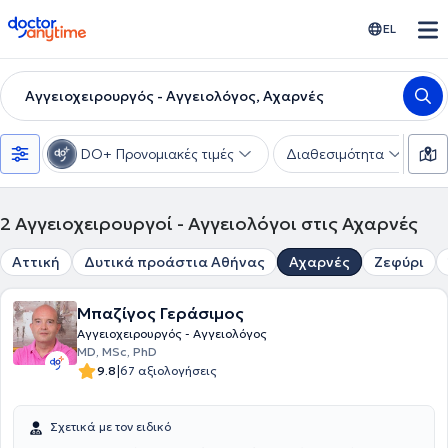
doctoranytime
EL
Αγγειοχειρουργός - Αγγειολόγος, Αχαρνές
DO+ Προνομιακές τιμές
Διαθεσιμότητα
Υ
2
Αγγειοχειρουργοί - Αγγειολόγοι στις Αχαρνές
Αττική
Δυτικά προάστια Αθήνας
Αχαρνές
Ζεφύρι
Μπαζίγος Γεράσιμος
Αγγειοχειρουργός - Αγγειολόγος
MD, MSc, PhD
|
9.8
67 αξιολογήσεις
Σχετικά με τον ειδικό