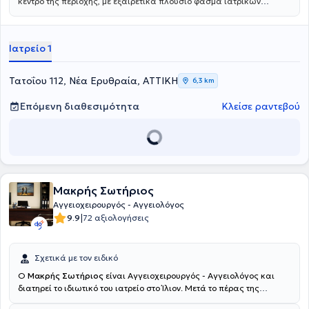
κέντρο της περιοχής, με εξαιρετικά πλούσιο φάσμα ιατρικών
ειδικοτήτων. Ξεχωρίζει για τις εξειδικευμένες χειρουργικές
υπηρεσίες, την ουρολογία με δυνατότητα κυστεοσκόπησης, τη
νεφρολογία και τις προηγμένες αγγειοχειρουργικές παρεμβάσεις -
Ιατρείο 1
ένας πλήρης ιατρικός προορισμός για κάθε ανάγκη.
Τατοΐου 112, Νέα Ερυθραία, ΑΤΤΙΚΗ
6,3 km
Επόμενη διαθεσιμότητα
Κλείσε ραντεβού
Μακρής Σωτήριος
Αγγειοχειρουργός - Αγγειολόγος
|
9.9
72 αξιολογήσεις
Σχετικά με τον ειδικό
Ο
Μακρής Σωτήριος
είναι Αγγειοχειρουργός - Αγγειολόγος και
διατηρεί το ιδιωτικό του ιατρείο στο Ίλιον. Μετά το πέρας της
ειδικότητας υπηρέτησε από το 2008 έως και το 2012 ως επιμελητής