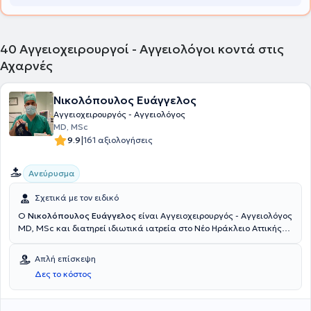
40
Αγγειοχειρουργοί - Αγγειολόγοι κοντά στις
Αχαρνές
Νικολόπουλος Ευάγγελος
Αγγειοχειρουργός - Αγγειολόγος
MD, MSc
|
9.9
161 αξιολογήσεις
Ανεύρυσμα
Σχετικά με τον ειδικό
Ο
Νικολόπουλος Ευάγγελος
είναι Αγγειοχειρουργός - Αγγειολόγος
MD, MSc και διατηρεί ιδιωτικά ιατρεία στο Νέο Ηράκλειο Αττικής
και στο Βαθύ της Σάμου. Αποφοίτησε από την Ιατρική Σχολή του
Δημοκρίτειου Πανεπιστημίου Θράκης και είναι Επιστημονικός
Απλή επίσκεψη
Συνεργάτης της Πανεπιστημιακής Αγγειοχειρουργικής Κλινικής του
Δες το κόστος
ίδιου Πανεπιστημίου. Είναι Διευθυντής Αγγειοχειρουργός στο
Νοσοκομείο Metropolitan και διετέλεσε Επιμελητής
Αγγειοχειρουργός στη Βιοκλινική Αθηνών. Βασικές αρχές του είναι: