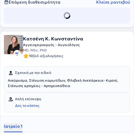
απομακρυσμένων και νησιωτικών περιοχών. Τέλος, είναι μέλος
Επόμενη διαθεσιμότητα
Κλείσε ραντεβού
πολλών επιστημονικών συλλόγων και έχει συμμετάσχει σε
πολυάριθμα συνέδρια στην Ελλάδα και το εξωτερικό.
Κατσένη K. Κωνσταντίνα
Αγγειοχειρουργός - Αγγειολόγος
MD, MSc, PhD
|
10
45 αξιολογήσεις
Σχετικά με την ειδικό
Ανεύρυσμα, Στένωση καρωτίδων, Φλεβική Ανεπάρκεια- Κιρσοί,
Στένωση αρτηρίας - Αρτηριοπάθεια
Απλή επίσκεψη
Δες το κόστος
Ιατρείο 1