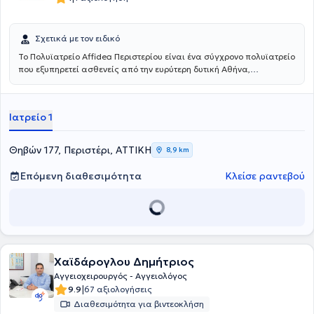
Ιατρών ΕΟΠΥΥ (ΕΝΙ-ΕΟΠΥΥ) - Γενικός Γραμματέας. Τέλος,
εξειδικεύεται στις νεότερες μη επεμβατικές ενδαγγειακές τεχνικές.
Σχετικά με τον ειδικό
Το Πολυϊατρείο Affidea Περιστερίου είναι ένα σύγχρονο πολυϊατρείο
που εξυπηρετεί ασθενείς από την ευρύτερη δυτική Αθήνα,
προσφέροντας ολοκληρωμένη πρωτοβάθμια και εξειδικευμένη
φροντίδα υγείας κάτω από μία οροφή. Με εξειδικευμένους ιατρούς
σε ένα πλατύ φάσμα ειδικοτήτων, το κέντρο καλύπτει τις ανάγκες
Ιατρείο 1
ολόκληρης της οικογένειας - από προληπτικούς ελέγχους έως
εξειδικευμένη διάγνωση και παρακολούθηση.
Θηβών 177, Περιστέρι, ΑΤΤΙΚΗ
8,9 km
Επόμενη διαθεσιμότητα
Κλείσε ραντεβού
Χαϊδάρογλου Δημήτριος
Αγγειοχειρουργός - Αγγειολόγος
|
9.9
67 αξιολογήσεις
Διαθεσιμότητα για βιντεοκλήση