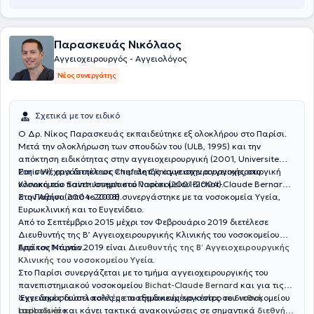
περιοδικά χειρουργικής, ενώ αξιοσημείωτη είναι η διαρκή
παρουσία του σε ελληνικά και διεθνή συνέδρια Αγγειακής και
Ενδαγγειακής Χειρουργικής.
Παρασκευάς Νικόλαος
Αγγειοχειρουργός - Αγγειολόγος
Νέος συνεργάτης
Σχετικά με τον ειδικό
Ο Δρ. Νίκος Παρασκευάς εκπαιδεύτηκε εξ ολοκλήρου στο Παρίσι.
Μετά την ολοκλήρωση των σπουδών του (ULB, 1995) και την
απόκτηση ειδικότητας στην αγγειοχειρουργική (2001, Universite
Paris VI), εργάστηκε ως επιμελητής αγγειοχειρουργικής στο
Στη συνέχεια διετέλεσε Chef de Clinique στην αγγειοχειρουργική
νοσοκομείο Saint-Joseph στο Παρίσι (2001-2004).
Κλινική του πανεπιστημιακού νοσοκομείου Bichat-Claude Bernard
στο Παρίσι (2004-2008).
Στην Αθήνα από το 2008 συνεργάστηκε με τα νοσοκομεία Υγεία,
Ευρωκλινική και το Ευγενίδειο.
Από το Σεπτέμβριο 2015 μέχρι τον Φεβρουάριο 2019 διετέλεσε
Διευθυντής της Β’ Αγγειοχειρουργικής Κλινικής του νοσοκομείου
Ερρίκος Ντυνάν.
Από τον Μάρτιο 2019 είναι
Διευθυντής της Β’ Αγγειοχειρουργικής
Κλινικής του νοσοκομείου Υγεία
.
Στο Παρίσι συνεργάζεται με το τμήμα αγγειοχειρουργικής του
πανεπιστημιακού νοσοκομείου
Bichat-Claude Bernard
και για τις
αγγειακές δυσπλασίες με το εξειδικευμένο κέντρο του νοσοκομείου
‘Εχει δημοσιεύσει πολλές επιστημονικές εργασίες σε
διεθνή
Lariboisière
περιοδικά
και κάνει τακτικά ανακοινώσεις σε σημαντικά
.
διεθνή