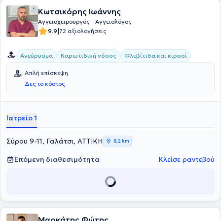
Κωτσικόρης Ιωάννης
Αγγειοχειρουργός - Αγγειολόγος
|
9.9
72 αξιολογήσεις
Ανεύρυσμα
Καρωτιδική νόσος
Φλεβίτιδα και κιρσοί
Απλή επίσκεψη
Δες το κόστος
Ιατρείο 1
Σύρου 9-11, Γαλάτσι, ΑΤΤΙΚΗ
8,2 km
Επόμενη διαθεσιμότητα
Κλείσε ραντεβού
Μαρκάτης Φώτης