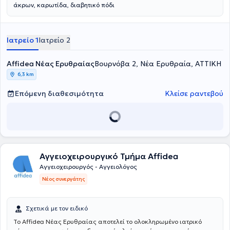
μελέτες και ενδιαφέροντα περιστατικά σχετικά με την Ενδαγγειακή
άκρων, καρωτίδα, διαβητικό πόδι
αποκατάσταση Ανευρυσμάτων Κοιλιακής Αορτής.
Ιατρείο 1
Ιατρείο 2
Affidea Νέας Ερυθραίας
Βουρνόβα 2, Νέα Ερυθραία, ΑΤΤΙΚΗ
6,3 km
Επόμενη διαθεσιμότητα
Κλείσε ραντεβού
Αγγειοχειρουργικό Τμήμα Affidea
Αγγειοχειρουργός - Αγγειολόγος
Νέος συνεργάτης
Σχετικά με τον ειδικό
Το Affidea Νέας Ερυθραίας αποτελεί το ολοκληρωμένο ιατρικό