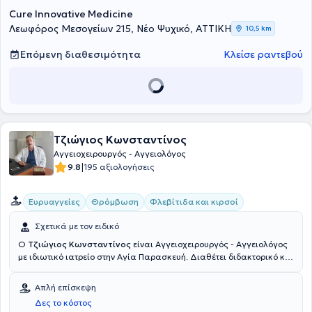
Cure Innovative Medicine
Λεωφόρος Μεσογείων 215, Νέο Ψυχικό, ΑΤΤΙΚΗ
10,5 km
Επόμενη διαθεσιμότητα
Κλείσε ραντεβού
Τζιώγιος Κωνσταντίνος
Αγγειοχειρουργός - Αγγειολόγος
|
9.8
195 αξιολογήσεις
Ευρυαγγείες
Θρόμβωση
Φλεβίτιδα και κιρσοί
Σχετικά με τον ειδικό
Ο
Τζιώγιος Κωνσταντίνος
είναι Αγγειοχειρουργός - Αγγειολόγος
με ιδιωτικό ιατρείο στην Αγία Παρασκευή. Διαθέτει διδακτορικό και
πτυχίο από το Πανεπιστήμιο της Ρώμης και είναι εξειδικευμένος
στην ενδαγγειακή χειρουργική αρτηριών, στην ενδαγγειακή
Απλή επίσκεψη
χειρουργική φλεβών και στις ευρυαγγείες. Επιπροσθέτως, ο
Δες το κόστος
γιατρός έχει ιδιαίτερη εμπειρία στην ανώδυνη αφαίρεση των