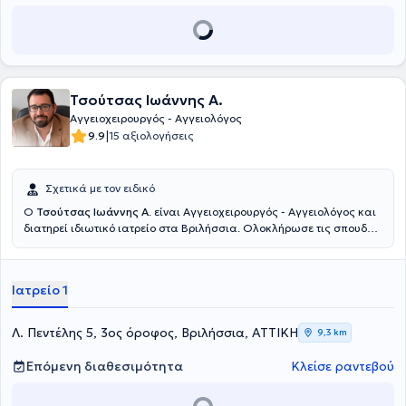
Θώρακος Αθηνών "Σωτηρία". Τέλος, ο γιατρός είναι Fellow of Royal
College of Physicians and Surgeons of Glasgow και μέλος της
European Society of Vascular Surgery, της Vascular Society of
Great Britain and Ireland, της Ελληνικής Αγγειοχειρουργικής
Εταιρείας, της Ελληνικής Χειρουργικής Εταιρείας και της Ελληνικής
Εταιρείας Ενδοσκοπικής Χειρουργικής.
Τσούτσας Ιωάννης A.
Αγγειοχειρουργός - Αγγειολόγος
|
9.9
15 αξιολογήσεις
Σχετικά με τον ειδικό
Ο
Τσούτσας Ιωάννης A
. είναι Αγγειοχειρουργός - Αγγειολόγος και
διατηρεί ιδιωτικό ιατρείο στα Βριλήσσια. Ολοκλήρωσε τις σπουδές
του στην Ιατρική Σχολή Ρώμης (La Sapienza - Roma) και επιπλέον
σπουδές στην Υπερηχογραφική Απεικόνιση Αγγείων καθώς και
στην Ενδοαγγειακή Χειρουργική από το Εθνικό και Καποδιστριακό
Ιατρείο 1
Πανεπιστήμιο Αθηνών. Έχει εργαστεί ως Ειδικευόμενος και
Ειδικευμένος Αγγειοχειρουργός στο Γενικό Νοσοκομείο Αττικής
"Σισμανόγλειο" και είναι Επιστημονικά Υπεύθυνος Διευθυντής του
Λ. Πεντέλης 5, 3ος όροφος, Βριλήσσια, ΑΤΤΙΚΗ
9,3 km
Αγγειοχειρουργικού Τμήματος στον όμιλο "ΙΑΣΩ". Επιπλέον, έχει
πληθώρα εμπειρίας στην Γενική Χειρουργική από την Πολυκλινική
Επόμενη διαθεσιμότητα
Κλείσε ραντεβού
Αθηνών και το Γενικό Νοσοκομείο Αθηνών "Ο Ευαγγελισμός", στην
Αγγειοχειρουργική από το Γενικό Νοσοκομείο Αττικής "Σισμανόγλειο