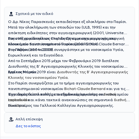
Σχετικά με τον ειδικό
Ο Δρ. Νίκος Παρασκευάς εκπαιδεύτηκε εξ ολοκλήρου στο Παρίσι.
Μετά την ολοκλήρωση των σπουδών του (ULB, 1995) και την
απόκτηση ειδικότητας στην αγγειοχειρουργική (2001, Universite
Paris VI), εργάστηκε ως επιμελητής αγγειοχειρουργικής στο
Στη συνέχεια διετέλεσε Chef de Clinique στην αγγειοχειρουργική
νοσοκομείο Saint-Joseph στο Παρίσι (2001-2004).
Κλινική του πανεπιστημιακού νοσοκομείου Bichat-Claude Bernard
στο Παρίσι (2004-2008).
Στην Αθήνα από το 2008 συνεργάστηκε με τα νοσοκομεία Υγεία,
Ευρωκλινική και το Ευγενίδειο.
Από το Σεπτέμβριο 2015 μέχρι τον Φεβρουάριο 2019 διετέλεσε
Διευθυντής της Β’ Αγγειοχειρουργικής Κλινικής του νοσοκομείου
Ερρίκος Ντυνάν.
Από τον Μάρτιο 2019 είναι
Διευθυντής της Β’ Αγγειοχειρουργικής
Κλινικής του νοσοκομείου Υγεία
.
Στο Παρίσι συνεργάζεται με το τμήμα αγγειοχειρουργικής του
πανεπιστημιακού νοσοκομείου
Bichat-Claude Bernard
και για τις
αγγειακές δυσπλασίες με το εξειδικευμένο κέντρο του νοσοκομείου
‘Εχει δημοσιεύσει πολλές επιστημονικές εργασίες σε
διεθνή
Lariboisière
περιοδικά
και κάνει τακτικά ανακοινώσεις σε σημαντικά
.
διεθνή
συνέδρια
Είναι εταίρος του Γαλλικού Κολλεγίου Αγγειοχειρουργικής.
.
Απλή επίσκεψη
Δες το κόστος