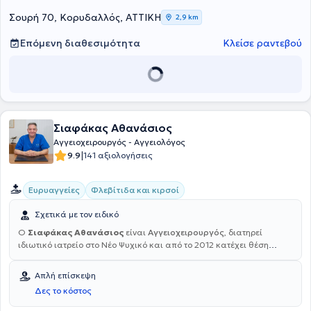
ευρυαγγείες, η φλεβίτιδα, η εμβολή κ.α. Τέλος, είναι μέλος της
Ελληνικής Εταιρείας Αγγειοχειρουργικής, της Ελληνικής
Σουρή 70, Κορυδαλλός, ΑΤΤΙΚΗ
2,9 km
Φλεβολογικής και Λεμφολογικής Εταιρείας, καθώς και του
Βασιλικού Φλεβολογικού Κολλεγίου στο Ηνωμένο Βασίλειο.
Επόμενη διαθεσιμότητα
Κλείσε ραντεβού
Σιαφάκας Αθανάσιος
Αγγειοχειρουργός - Αγγειολόγος
|
9.9
141 αξιολογήσεις
Ευρυαγγείες
Φλεβίτιδα και κιρσοί
Σχετικά με τον ειδικό
Ο
Σιαφάκας Αθανάσιος
είναι
Αγγειοχειρουργός
, διατηρεί
ιδιωτικό ιατρείο στο Νέο Ψυχικό και από το 2012 κατέχει θέση
Διευθυντή Αγγειοχειρουργικής στη σύγχρονη Γενική, Μαιευτική, στη
Γυναικολογική Κλινική "ΡΕΑ". Σπούδασε στο Τμήμα Ιατρικής του
Απλή επίσκεψη
Αριστοτελείου Πανεπιστημίου Θεσσαλονίκης, αποφοιτώντας από τη
Δες το κόστος
Στρατιωτική Σχολή Αξιωματικών Σωμάτων. Είναι στρατιωτικός
ιατρός και συγκαταλέγεται στους κορυφαίους στην Ελλάδα στην