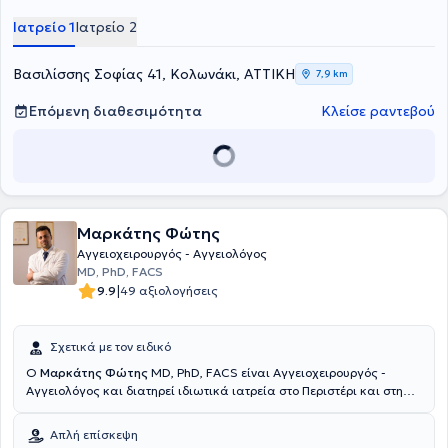
Ιατρείο 1
Ιατρείο 2
Βασιλίσσης Σοφίας 41, Κολωνάκι, ΑΤΤΙΚΗ
7,9 km
Επόμενη διαθεσιμότητα
Κλείσε ραντεβού
Μαρκάτης Φώτης
Αγγειοχειρουργός - Αγγειολόγος
MD, PhD, FACS
|
9.9
49 αξιολογήσεις
Σχετικά με τον ειδικό
O
Μαρκάτης Φώτης
MD, PhD, FACS είναι Αγγειοχειρουργός -
Αγγειολόγος και διατηρεί ιδιωτικά ιατρεία στο Περιστέρι και στη
Γλυφάδα. Ταυτόχρονα, διατελεί Διευθυντής Αγγειοχειρουργικής
κλινικής στο Νοσοκομείο Metropolitan και Επιστημονικός
Απλή επίσκεψη
υπεύθυνος του Ιατρείου Διαβητικού Ποδιού. Είναι Διδάκτωρ και