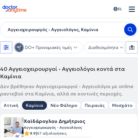
doctoranytime
EL
Αγγειοχειρουργός - Αγγειολόγος, Καμίνια
DO+ Προνομιακές τιμές
Διαθεσιμότητα
Υ
40
Αγγειοχειρουργοί - Αγγειολόγοι κοντά στα
Καμίνια
Δεν βρέθηκαν Αγγειοχειρουργοί - Αγγειολόγοι με online
ραντεβού στα Καμίνια, αλλά σε κοντινές περιοχές.
Αττική
Καμίνια
Νέο Φάληρο
Πειραιάς
Μοσχάτο
Χαϊδάρογλου Δημήτριος
Αγγειοχειρουργός - Αγγειολόγος
|
9.9
67 αξιολογήσεις