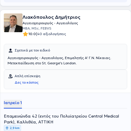
στο Γενικό Νοσοκομείο Αθηνών "Ο Ευαγγελισμός". Τέλος, είναι
συνεργάτης της Βιοκλινικής Αθηνών και έχει μετεκπαιδευθεί σε
μεγάλα νοσοκομεία στο εξωτερικό και κλινικές των Αθηνών και
Λιακόπουλος Δημήτριος
Πειραιώς.
Αγγειοχειρουργός - Αγγειολόγος
MBA, MSc, FEBVS
|
10.0
40 αξιολογήσεις
Σχετικά με τον ειδικό
Αγγειοχειρουργός - Αγγειολόγος, Επιμελητής Α' Γ.Ν. Νίκαιας.
Μετεκπαίδευση στο St. George's London.
Απλή επίσκεψη
Δες το κόστος
Ιατρείο 1
Επαμεινώνδα 42 (εντός του Πολυϊατρείου Central Medical
Park), Καλλιθέα, ΑΤΤΙΚΗ
2,9 km