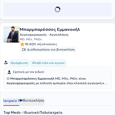
Μπαρμπαρέσσος Εμμανουήλ
Αγγειοχειρουργός - Αγγειολόγος
MD, MSc, PhDc
|
10.0
35 αξιολογήσεις
Διαθεσιμότητα για βιντεοκλήση
Θρόμβωση
Φλεβίτιδα και κιρσοί
Σχετικά με τον ειδικό
Ο
Μπαρμπαρέσσος Εμμανουήλ
MD, MSc, PhDc είναι
Αγγειοχειρουργός
με πολυετή εμπειρία στην κλασική αγγειακή και
την νεότερη ενδαγγειακή χειρουργική και διατηρεί ιδιωτικό ιατρείο
εντός του Ιδιωτικού Πολυϊατρείου Top Meds στην Νέα Σμύρνη. Είναι
απόφοιτος του Πανεπιστημίου Πατρών, ολοκλήρωσε την εκπαίδευση
Βιντεοκλήση
Ιατρείο 1
του στο Γενικό Νοσοκομείο Αθηνών «Γ. Γεννηματάς» όπου εργάστηκε
στην συνέχεια ως επικουρικός επιμελητής. Μετεκπαιδεύτηκε στο
Ηνωμένο Βασίλειο, στο St. George’s University Hospital
Top Meds - Ιδιωτικό Πολυϊατρείο