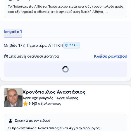
Το Πολυϊατρείο Affidea Περιστερίου είναι ένα σύγχρονο πολυϊατρείο
που εξυπηρετεί ασθενείς από την ευρύτερη δυτική Αθήνα,
προσφέροντας ολοκληρωμένη πρωτοβάθμια και εξειδικευμένη
φροντίδα υγείας κάτω από μία οροφή. Με εξειδικευμένους ιατρούς
σε ένα πλατύ φάσμα ειδικοτήτων, το κέντρο καλύπτει τις ανάγκες
Ιατρείο 1
ολόκληρης της οικογένειας - από προληπτικούς ελέγχους έως
εξειδικευμένη διάγνωση και παρακολούθηση.
Θηβών 177, Περιστέρι, ΑΤΤΙΚΗ
7,3 km
Επόμενη διαθεσιμότητα
Κλείσε ραντεβού
Χρονόπουλος Αναστάσιος
Αγγειοχειρουργός - Αγγειολόγος
|
9.9
3 αξιολογήσεις
Σχετικά με τον ειδικό
Ο
Χρονόπουλος Αναστάσιος
είναι Αγγειοχειρουργός -