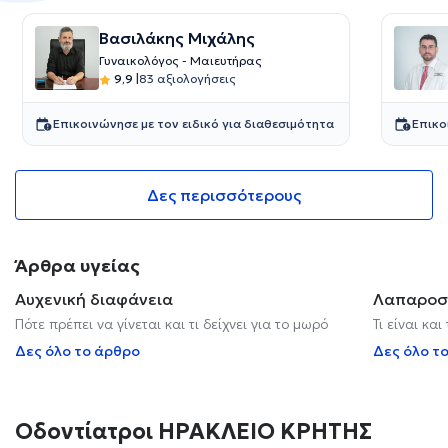
Βασιλάκης Μιχάλης
Γυναικολόγος - Μαιευτήρας
9,9
|
83 αξιολογήσεις
Επικοινώνησε με τον ειδικό για διαθεσιμότητα
Επικο
Δες περισσότερους
Άρθρα υγείας
Αυχενική διαφάνεια
Λαπαροσ
Πότε πρέπει να γίνεται και τι δείχνει για το μωρό
Τι είναι κα
Δες όλο το άρθρο
Δες όλο τ
Οδοντίατροι ΗΡΑΚΛΕΙΟ ΚΡΗΤΗΣ