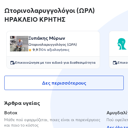
Ωτορινολαρυγγολόγοι (ΩΡΛ)
ΗΡΑΚΛΕΙΟ ΚΡΗΤΗΣ
Ξυπάκης Μύρων
Ωτορινολαρυγγολόγος (ΩΡΛ)
9,9
|
104 αξιολογήσεις
Επικοινώνησε με τον ειδικό για διαθεσιμότητα
Επικο
Δες περισσότερους
Άρθρα υγείας
Botox
Αμυγδαλί
Μάθε πού εφαρμόζεται, ποιες είναι οι παρενέργειες
Πού οφείλετ
και ποιο το κόστος
Δες όλο τ