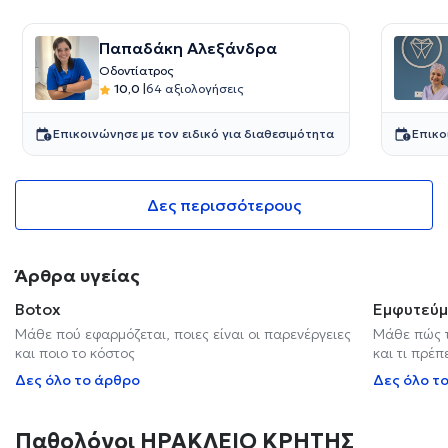
Παπαδάκη Αλεξάνδρα
Οδοντίατρος
10,0
|
64 αξιολογήσεις
Επικοινώνησε με τον ειδικό για διαθεσιμότητα
Επικο
Δες περισσότερους
Άρθρα υγείας
Botox
Εμφυτεύμ
Μάθε πού εφαρμόζεται, ποιες είναι οι παρενέργειες
Μάθε πώς τ
και ποιο το κόστος
και τι πρέπ
Δες όλο το άρθρο
Δες όλο τ
Παθολόγοι ΗΡΑΚΛΕΙΟ ΚΡΗΤΗΣ