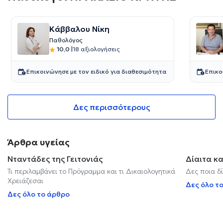
Κάββαλου Νίκη
Παθολόγος
10,0
|
18 αξιολογήσεις
Επικοινώνησε με τον ειδικό για διαθεσιμότητα
Επικο
Δες περισσότερους
Άρθρα υγείας
Νταντάδες της Γειτονιάς
Δίαιτα κ
Τι περιλαμβάνει το Πρόγραμμα και τι Δικαιολογητικά
Δες ποια δί
Χρειάζεσαι
Δες όλο τ
Δες όλο το άρθρο