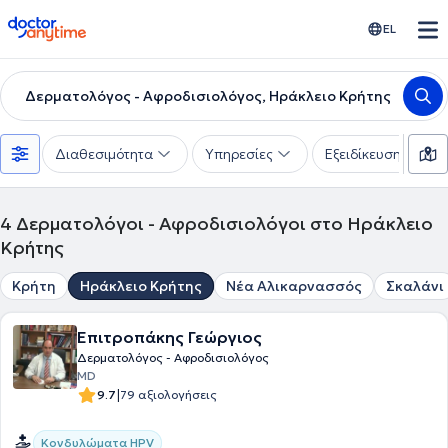
doctoranytime
EL
Δερματολόγος - Αφροδισιολόγος, Ηράκλειο Κρήτης
Διαθεσιμότητα
Υπηρεσίες
Εξειδίκευση
4
Δερματολόγοι - Αφροδισιολόγοι στο Ηράκλειο
Κρήτης
Κρήτη
Ηράκλειο Κρήτης
Νέα Αλικαρνασσός
Σκαλάνι
Επιτροπάκης Γεώργιος
Δερματολόγος - Αφροδισιολόγος
MD
|
9.7
79 αξιολογήσεις
Κονδυλώματα HPV