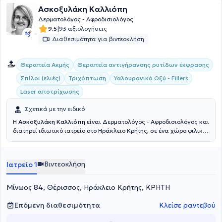
Ασκοξυλάκη Καλλιόπη
Δερματολόγος - Αφροδισιολόγος
|
9.5
93 αξιολογήσεις
Διαθεσιμότητα για βιντεοκλήση
Θεραπεία Ακμής
Θεραπεία αντιγήρανσης ρυτίδων έκφρασης
Σπίλοι (ελιές)
Τριχόπτωση
Υαλουρονικό Οξύ - Fillers
Laser αποτρίχωσης
Σχετικά με την ειδικό
H
Ασκοξυλάκη Καλλιόπη
είναι Δερματολόγος - Αφροδισιολόγος και
διατηρεί ιδιωτικό ιατρείο στο Ηράκλειο Κρήτης, σε ένα χώρο φιλικό
προς τον ασθενή και πλήρως εξοπλισμένο. Η γιατρός ολοκλήρωσε
τις σπουδές της στην Ιατρική Σχολή του Πανεπιστημίου της Σόφιας
και στην συνέχεια ειδικεύθηκε στην Δερματολογία -
Βιντεοκλήση
Ιατρείο 1
Αφροδισιολογία στο Γενικό Νοσοκομείο Δυτικής Αττικής "Αγία
Βαρβάρα" (Πρώην Λοιμωδών) και στο Πανεπιστημιακό Νοσοκομείο
Ηρακλείου. Αναλαμβάνει περιστατικά που απαντώνται σε όλο το
Μίνωος 84, Θέρισσος, Ηράκλειο Κρήτης, ΚΡΗΤΗ
φάσμα της δερματολογίας τόσο στην αισθητική, όσο και στην
κλινική. Ασθενείς που πάσχουν από τριχόπτωση, ακμή, ψωρίαση
Επόμενη διαθεσιμότητα
Κλείσε ραντεβού
λαμβάνουν ολοκληρωμένη ενημέρωση και τεκμηριωμένο σχέδιο
θεραπείας. Επιπροσθέτως αναφορικά με την αισθητική