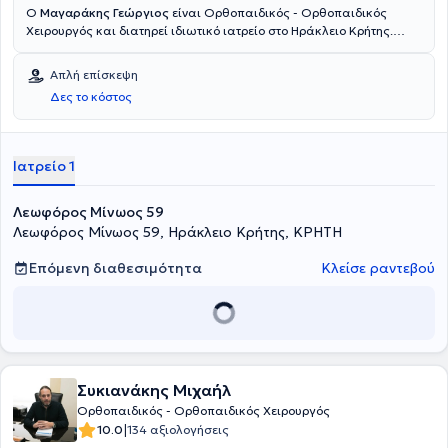
Ο
Μαγαράκης Γεώργιος
είναι Ορθοπαιδικός - Ορθοπαιδικός
Χειρουργός και διατηρεί ιδιωτικό ιατρείο στο Ηράκλειο Κρήτης.
Σπούδασε Ιατρική στο Αριστοτέλειο Πανεπιστήμιο Θεσσαλονίκης
και πραγματοποίησε μεταπτυχιακές σπουδές στη Χειρουργική στο
Απλή επίσκεψη
Πανεπιστήμιο Κρήτης. Διαθέτει κλινική εμπειρία έχοντας εργαστεί
Δες το κόστος
σε νοσοκομεία της Κρήτης καθώς και ερευνητική εμπειρία η οποία
αντικατοπτρίζεται στην πληθώρα επιστημονικών μελετών και
δημοσιεύσεων που έχει στο ενεργητικό του.
Ιατρείο 1
Λεωφόρος Μίνωος 59
Λεωφόρος Μίνωος 59, Ηράκλειο Κρήτης, ΚΡΗΤΗ
Επόμενη διαθεσιμότητα
Κλείσε ραντεβού
Συκιανάκης Μιχαήλ
Ορθοπαιδικός - Ορθοπαιδικός Χειρουργός
|
10.0
134 αξιολογήσεις