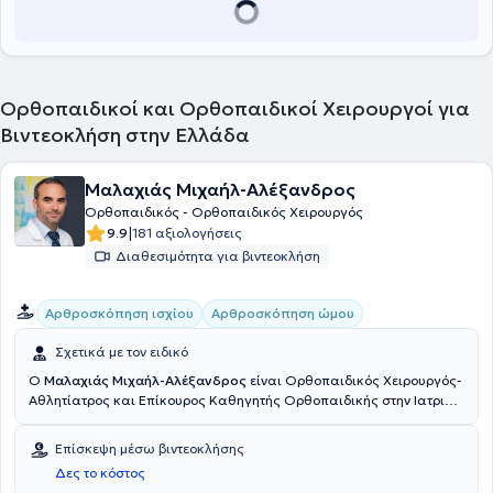
μεγάλων αρθρώσεων και την αντιμετώπιση τραύματος. Τέλος, έχει
συμμετάσχει σε πληθώρα ιατρικών συνεδρίων ενώ αξιόλογο είναι
το επιστημονικό του έργο αποτελούμενο από προφορικές
ανακοινώσεις, εργασίες και συμμετοχή στη συγγραφή ιατρικών
βιβλίων.
Ορθοπαιδικοί και Ορθοπαιδικοί Χειρουργοί για
Βιντεοκλήση στην Ελλάδα
Μαλαχιάς Μιχαήλ-Αλέξανδρος
Ορθοπαιδικός - Ορθοπαιδικός Χειρουργός
|
9.9
181 αξιολογήσεις
Διαθεσιμότητα για βιντεοκλήση
Αρθροσκόπηση ισχίου
Αρθροσκόπηση ώμου
Σχετικά με τον ειδικό
Ο
Μαλαχιάς Μιχαήλ-Αλέξανδρος
είναι Ορθοπαιδικός Χειρουργός-
Αθλητίατρος και Επίκουρος Καθηγητής Ορθοπαιδικής στην Ιατρική
Σχολή EUC Φρανκφούρτης (Γερμανία). Διατηρεί το ιδιωτικό του
ιατρείο στο Χαλάνδρι. Είναι πτυχιούχος και Διδάκτωρ της Ιατρικής
Επίσκεψη μέσω βιντεοκλήσης
Σχολής του Εθνικού και Καποδιστριακού Πανεπιστημίου Αθηνών. Ο
Δες το κόστος
ιατρός εξειδικεύεται στην αρθροσκοπική και επανορθωτική