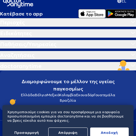
EL
Κατέβασε το app
Περιοχές
Ειδικότητες
Παθήσεις/Υπηρεσίες
Αναζητήσεις
doctoranytime
Διαμορφώνουμε το μέλλον της υγείας
παγκοσμίως
Ελλάδα
Βέλγιο
Μεξικό
Κολομβία
Εκουαδόρ
Γουατεμάλα
Βραζιλία
Χρησιμοποιούμε cookies για να σου προσφέρουμε μια κορυφαία
προσωποποιημένη εμπειρία doctoranytime και να σε βοηθήσουμε
να βρεις εύκολα αυτό που ψάχνεις.
Οροι χρήσης
Cookies
Πολιτική προστασίας προσωπικού απορρήτου
Προσαρμογή
Απόρριψη
Aποδοχή
© 2026 doctoranytime