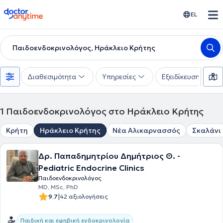
doctoranytime
EL
Παιδοενδοκρινολόγος, Ηράκλειο Κρήτης
Διαθεσιμότητα
Υπηρεσίες
Εξειδίκευση
1
Παιδοενδοκρινολόγος στο Ηράκλειο Κρήτης
Κρήτη
Ηράκλειο Κρήτης
Νέα Αλικαρνασσός
Σκαλάνι
Δρ. Παπαδημητρίου Δημήτριος Θ. -
Pediatric Endocrine Clinics
Παιδοενδοκρινολόγος
MD, MSc, PhD
|
9.7
42 αξιολογήσεις
Παιδική και εφηβική ενδοκρινολογία