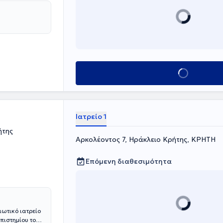
 εκπαιδεύσει
από όλο τον
 Medical
τήμιο Wenzhou
ερ και
ης
Κλείσε ραντεβού
Ιατρείο 1
ήτης
Αρκολέοντος 7, Ηράκλειο Κρήτης, ΚΡΗΤΗ
Επόμενη διαθεσιμότητα
ιωτικό ιατρείο
πιστημίου του