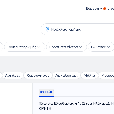
Εύρεση
Liv
Τρόποι πληρωμής
Πρόσθετα φίλτρα
Γλώσσες
Αρχάνες
Χερσόνησος
Αρκαλοχώρι
Μάλια
Μοίρε
Ιατρείο 1
Πλατεία Ελευθερίας 44, (Στοά Ηλέκτρα), Η
ΚΡΗΤΗ