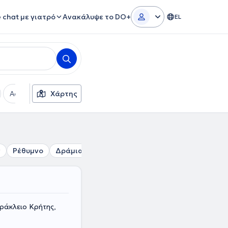
e chat με γιατρό
Ανακάλυψε το DO+
EL
Ασφαλιστικές εταιρείες
Χάρτης
Φύλο
ς
Ρέθυμνο
Δράμια
Σούδα
Χανιά
Κίσσαμος
ράκλειο Κρήτης,