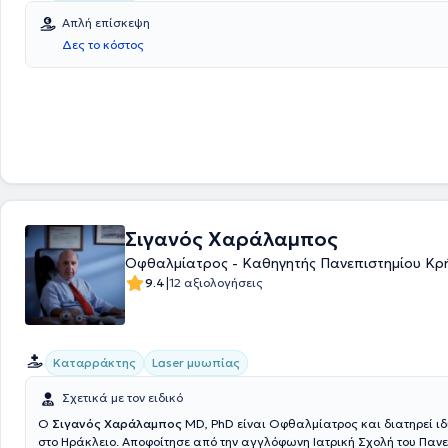
10.000 διαθλαστικές και άλλες οφθαλμολογικές επεμβάσεις και έχει
Απλή επίσκεψη
μεγάλο αριθμό ημεδαπών και αλλοδαπών διαθλαστικών χειρούργων 
Δες το κόστος
κόσμο. Επιπλέον, είναι καθηγητής Οφθαλμολογίας στο Weill - Cornell
College της Νέας Υόρκης, επισκέπτης καθηγητής στο Ιατρικό Πανεπισ
της Κίνας και επιστημονικός σύμβουλος της ιατρικής βιομηχανίας λέιζ
απεικονιστικών συστημάτων στην οφθαλμολογία. Τέλος, είναι μέλος τ
Επιστημονικής Επιτροπής της Ελληνικής Ολυμπιακής Επιτροπής.
Σιγανός Χαράλαμπος
Οφθαλμίατρος - Καθηγητής Πανεπιστημίου Κρ
|
9.4
12 αξιολογήσεις
Καταρράκτης
Laser μυωπίας
Σχετικά με τον ειδικό
Ο
Σιγανός Χαράλαμπος
MD, PhD είναι Οφθαλμίατρος και διατηρεί ιδ
στο Ηράκλειο. Αποφοίτησε από την αγγλόφωνη Ιατρική Σχολή του Πανε