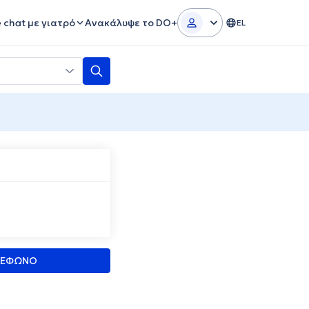
e chat με γιατρό
Ανακάλυψε το DO+
EL
ΛΕΦΩΝΟ