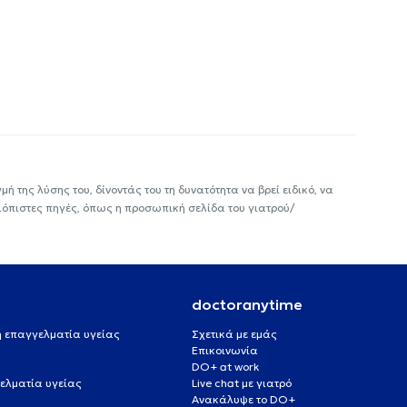
ή της λύσης του, δίνοντάς του τη δυνατότητα να βρεί ειδικό, να
ιόπιστες πηγές, όπως η προσωπική σελίδα του γιατρού/
doctoranytime
 ή επαγγελματία υγείας
Σχετικά με εμάς
Επικοινωνία
DO+ at work
ελματία υγείας
Live chat με γιατρό
Ανακάλυψε το DO+