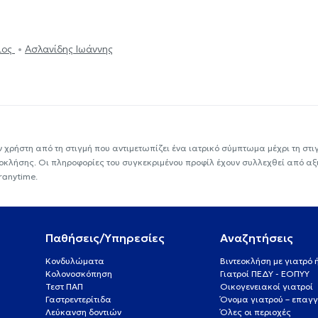
ιος
Ασλανίδης Ιωάννης
ν χρήστη από τη στιγμή που αντιμετωπίζει ένα ιατρικό σύμπτωμα μέχρι τη στιγμ
εοκλήσης. Οι πληροφορίες του συγκεκριμένου προφίλ έχουν συλλεχθεί από αξ
ranytime.
Παθήσεις/Υπηρεσίες
Αναζητήσεις
Κονδυλώματα
Βιντεοκλήση με γιατρό
Κολονοσκόπηση
Γιατροί ΠΕΔΥ - ΕΟΠΥΥ
Τεστ ΠΑΠ
Οικογενειακοί γιατροί
Γαστρεντερίτιδα
Όνομα γιατρού – επαγγ
Λεύκανση δοντιών
Όλες οι περιοχές