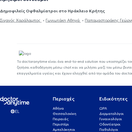
Δημοφιλείς Οφθαλμίατροι στο Ηράκλειο Κρήτης
Σιγανός Χαράλαμπος
Γωνιωτάκη Αθηνά
Παπαμαστοράκης Γεώργ
Το doctoranytime είναι ένα end-to-end solution που υποστηρίζει το
ζητήσει καθοδήγηση μέσω chat και να μιλήσει μαζί του μέσω βιντ
επαγγελματία υγείας και έχουν ελεγχθεί από την ομάδα του docto
Περιοχές
Ειδικότητες
Αθήνα
ΩΡΛ
EL
Θεσσαλονίκη
Δερματολόγοι
Πειραιάς
Γυναικολόγοι
Περιστέρι
Οδοντίατροι
Αμπελόκηποι
Παθολόγοι