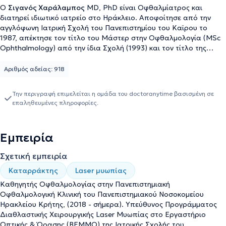
Ο
Σιγανός Χαράλαμπος
MD, PhD είναι Οφθαλμίατρος και
διατηρεί ιδιωτικό ιατρείο στο Ηράκλειο. Αποφοίτησε από την
αγγλόφωνη Ιατρική Σχολή του Πανεπιστημίου του Καϊρου το
1987, απέκτησε τον τίτλο του Μάστερ στην Οφθαλμολογία (MSc
Ophthalmology) από την ίδια Σχολή (1993) και τον τίτλο της
Ειδικότητας στην Οφθαλμολογία σε Αίγυπτο και Ελλάδα μετά
από εξετάσεις (1993). Το έτος 1999 απέκτησε τον τίτλο του
Αριθμός αδείας: 918
Διδάκτορος της Ιατρικής με «Άριστα». Μετεκπαιδεύτηκε για τρία
χρόνια (1994-1997) στο εξωτερικό και απέκτησε την Εξειδίκευση
Την περιγραφή επιμελείται η ομάδα του doctoranytime βασισμένη σε
(Fellowship) στις Παθήσεις & Μεταμοσχεύσεις Κερατοειδούς. Η
επαληθευμένες πληροφορίες.
επαγγελματική του καριέρα είναι γεμάτη από σταθμούς,
σταχυολογώντας μερικούς αναφέρονται οι εξής: έχει τη
Διεύθυνση και την ευθύνη του Τμήματος Κερατοειδούς και της
Εμπειρία
Μονάδας Μεταμοσχεύσεων Κερατοειδούς στην Οφθαλμολογική
Κλινική του Πανεπιστημιακού Νοσοκομείου Ηρακλείου από το
Σχετική εμπειρία
1998 μέχρι σήμερα. Είναι Καθηγητής Οφθαλμολογίας της
Ιατρικής Σχολής του Πανεπιστημίου Κρήτης. Πραγματοποιεί
Καταρράκτης
Laser μυωπίας
χειρουργικές επεμβάσεις που άπτονται όλου του φάσματος της
Καθηγητής Οφθαλμολογίας στην Πανεπιστημιακή
οφθαλμολογικής ειδικότητας, χρησιμοποιώντας τις πλέον
Οφθαλμολογική Κλινική του Πανεπιστημιακού Νοσοκομείου
σύγχρονες πρακτικές, ενώ θα ήταν παράλειψη να μην αναφερθεί
Ηρακλείου Κρήτης, (2018 - σήμερα). Υπεύθυνος Προγράμματος
πως για τα Χημικά Εγκαύματα πρωτοπορεί κι αποτελεί σημείο
Διαθλαστικής Χειρουργικής Laser Μυωπίας στο Εργαστήριο
αναφοράς στη χώρα μας η εμπειρία του στις Μεταμοσχεύσεις
Οπτικής & Όρασης (ΒΕΜΜΟ) της Ιατρικής Σχολής του