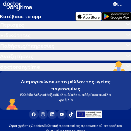
EL
Κατέβασε το app
Περιοχές
Ειδικότητες
Παθήσεις/Υπηρεσίες
Αναζητήσεις
doctoranytime
Διαμορφώνουμε το μέλλον της υγείας
παγκοσμίως
Ελλάδα
Βέλγιο
Μεξικό
Κολομβία
Εκουαδόρ
Γουατεμάλα
Βραζιλία
Οροι χρήσης
Cookies
Πολιτική προστασίας προσωπικού απορρήτου
© 2026 doctoranytime