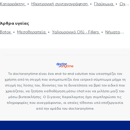
Καταρράκτης
Ηλεκτρονική συνταγογράφηση
Γλαύκωμα
Ωχρά
κηλίδα
Επιπεφυκίτιδα
Κριθαράκι
Αστιγματισμός
Μυωπία
Υπερμετρωπία
PRK
Βλεφαροπλαστική
Laser μυωπίας
Άρθρα υγείας
Χαλάζιο
Κερατόκωνος
Φλουοροαγγειογραφία
Πιστοποιητικά
Botox
Μεσοθεραπεία
Υαλουρονικό Οξύ - Fillers
Νήματα
υγείας για εργασία
Botox
Μεσοθεραπεία
Υαλουρονικό Οξύ -
Προσώπου (Lifting)
Αποκόλληση αμφιβληστροειδούς
Fillers
Στραβισμός
Βλεφαροπλαστική
Γλαύκωμα
Καταρράκτης
Ωχρά κηλίδα
Laser μυωπίας
Το doctoranytime είναι ένα end-to-end solution που υποστηρίζει τον
χρήστη από τη στιγμή που αντιμετωπίζει ένα ιατρικό σύμπτωμα μέχρι τη
στιγμή της λύσης του, δίνοντας του τη δυνατότητα να βρεί τον ειδικό που
χρειάζεται, να ζητήσει καθοδήγηση μέσω chat και να μιλήσει μαζί του
μέσω βιντεοκλήσης. Ο Σιγανος Χαραλαμπος έχει συμπληρώσει τις
πληροφορίες που αναγράφονται, οι οποίες τίθενται υπό επεξεργασία
από την ομάδα του doctoranytime.