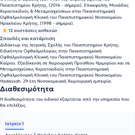
Βλαστικών Κυττάρων Επιθηλίου Κερατοειδούς όπως και στις
Πανεπιστημίου Κρήτης, (2016 - σήμερα). Επικεφαλής Μονάδας
Μεταμοσχεύσεις Αμνιακής Μεμβράνης. Στο ιδιωτικό του ιατρείο
Κερατοειδούς & Μεταμοσχεύσεων στην Πανεπιστημιακή
αντιμετωπίζει πληθώρα περιστατικών, συνδυάζοντας την
Οφθαλμολογική Κλινική του Πανεπιστημιακού Νοσοκομείου
εγνωσμένη επιστημονική του αρτιότητα με την πολυετή του πείρα
Ηρακλείου Κρήτης, (1998 - σήμερα).
και τον αναμφισβήτητο επαγγελματισμό.
12 συστάσεις ασθενών
Σπουδές και κατάρτιση
Διδάκτωρ της Ιατρικής Σχολής του Πανεπιστημίου Κρήτης.
Ειδικότητα Οφθαλμολογίας στην Πανεπιστημιακή
Οφθαλμολογική Κλινική του Πανεπιστημιακού Νοσοκομείου
Καΐρου. Εξειδίκευση σε Χειρουργική Προσθίου Ημιμορίου και σε
Μεταμοσχεύσεις Κερατοειδούς στην Πανεπιστημιακή
Οφθαλμολογική Κλινική του Πανεπιστημιακού Νοσοκομείου
Hadassah. 29 έτη Νοσοκομειακή Χειρουργική εμπειρία.
Διαθεσιμότητα
Η διαθεσιμότητα του ειδικού εξαρτάται από την υπηρεσία που
θα επιλέξεις.
Ιατρείο 1