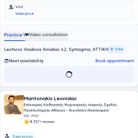
Canada scholarship. He has extensive experience in the fields of
important academic texts and scientific articles published in
Visit
Academic Psychiatry, Psychotherapy, and Neurosciences in both
reputable scientific journals such as "SCIENCE".
View price
Greece and Canada, as well as significant teaching experience.
Additionally, he holds professional licenses in the USA (American
Board of Psychiatry and Neurology) and Canada (Royal College of
Physicians and Surgeons of Canada).
Video consultation
Practice 1
Leoforos Vasilissis Amalias 42, Syntagma, ΑΤΤΙΚΗ
1,1 km
Next availability
Book appointment
Mantonakis Leonidas
Επίκουρος Καθηγητής Ψυχιατρικής Ιατρικής Σχολής
Πανεπιστημίου Αθηνών - Αιγινήτειο Νοσοκομείο
MD, PhD
|
9.7
71 reviews
Depression