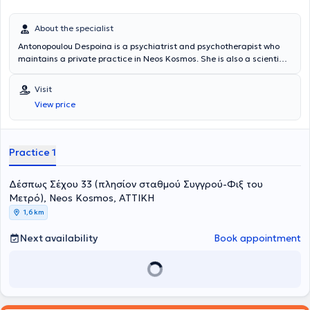
About the specialist
Antonopoulou Despoina is a psychiatrist and psychotherapist who
maintains a private practice in Neos Kosmos. She is also a scientific
collaborator at the Special Women's Mental Health Clinic at
Aeginiteio Hospital. She graduated from the Medical School of
Visit
Aristotle University of Thessaloniki. She specialized in adult
View price
psychiatry at Aeginiteio Hospital and the Hellenic Center for Mental
Health and Research.
Practice 1
Δέσπως Σέχου 33 (πλησίον σταθμού Συγγρού-Φιξ του
Μετρό), Neos Kosmos, ΑΤΤΙΚΗ
1,6 km
Next availability
Book appointment