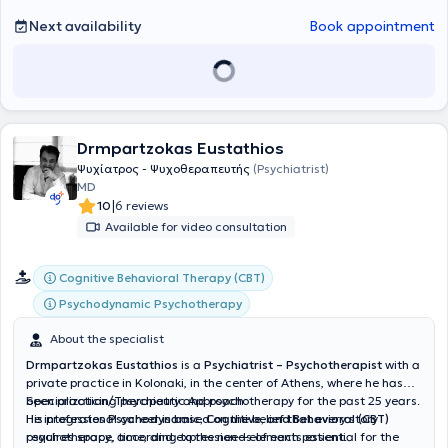
challenges and seeking mental health support services in the
Next availability
Book appointment
community.
Drmpartzokas Eustathios
Ψυχίατρος - Ψυχοθεραπευτής
(Psychiatrist)
MD
|
10
6 reviews
Available for video consultation
Cognitive Behavioral Therapy (CBT)
Psychodynamic Psychotherapy
About the specialist
Drmpartzokas Eustathios
is a
Psychiatrist – Psychotherapist
with a
private practice in Kolonaki, in the center of Athens, where he has
been practicing psychiatry and psychotherapy for the past 25 years.
Specialization/Therapeutic Approach:
His professional career is based on the belief that every story
He integrates
Psychodynamic, Cognitive, and Behavioral (CBT)
requires space, time, and expression—elements essential for the
psychotherapy, according to the needs of each patient.