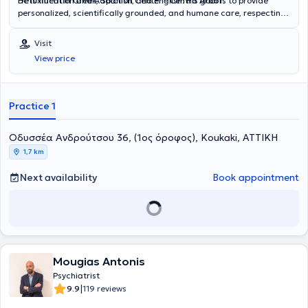
Detoxification and Addiction Center -
He is fluent in Greek, Spanish, and English. His goal is to provide
Centro Árbor
.
personalized, scientifically grounded, and humane care, respecting
the needs of each patient.
Visit
View price
Practice 1
Οδυσσέα Ανδρούτσου 36, (1ος όροφος), Koukaki, ΑΤΤΙΚΗ
1,7 km
Next availability
Book appointment
Mougias Antonis
Psychiatrist
|
9.9
119 reviews