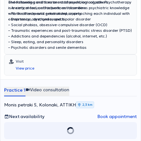
understanding and treatment of psychological pain. Psychotherapy
The following conditions are addressed, among others:
is a central focus of his work, as it combines psychiatric knowledge
– Anxiety, mood, and adjustment disorders
with the therapeutic relationship, approaching each individual with
– Panic attacks and generalized anxiety
consistency, care, and respect.
– Depression, dysthymia, and bipolar disorder
– Social phobias, obsessive-compulsive disorder (OCD)
– Traumatic experiences and post-traumatic stress disorder (PTSD)
– Addictions and dependencies (alcohol, internet, etc.)
– Sleep, eating, and personality disorders
– Psychotic disorders and senile dementias
Visit
View price
Video consultation
Practice 1
Monis petraki 5, Kolonaki, ΑΤΤΙΚΗ
2,3 km
Next availability
Book appointment