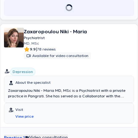
Zaxaropoulou Niki - Maria
Psychiatrist
MD, MSc
|
9.9
78 reviews
Available for video consultation
Depression
About the specialist
Zaxaropoulou Niki - Maria MD, MSc is a Psychiatrist with a private
practice in Pangrati. She has served as a Collaborator with the
Organization Against Narcotics (OKANA) and the Mental Health
Agency AmKE Anodos. She graduated from the Medical School of
Visit
Aristotle University of Thessaloniki and specialized in psychiatry at
View price
the Hellenic Center for Mental Hygiene and Research and the
Aeginiteio University Hospital. Additionally, she completed
postgraduate studies (MSc) at the National and Kapodistrian
University of Athens focusing on the Promotion of Mental Health and
Video consultation
Practice 1