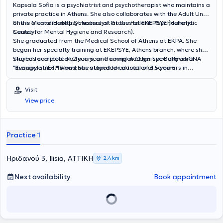
Kapsala Sofia is a psychiatrist and psychotherapist who maintains a
private practice in Athens. She also collaborates with the Adult Unit
of the Mental Health Structure of Piraeus at EKEPSYE (Hellenic
She is a candidate psychoanalyst at the Hellenic Psychoanalytic
Center for Mental Hygiene and Research).
Society.
She graduated from the Medical School of Athens at EKPA. She
began her specialty training at EKEPSYE, Athens branch, where she
stayed for a total of 2 years, and completed her specialty at GNA
She has completed a four-year training in Cognitive Behavioral
"Evangelismos," where she stayed for a total of 3.5 years.
Therapy at IETHS and has attended educational seminars in
Subsequently, she worked for 3 years as an assistant psychiatrist in
psychodynamic/psychoanalytic direction from the Department of
a supplementary physician position at GNA "G. Gennimatas." In the
Psychoanalytic Psychotherapy of the First Psychiatric Clinic of EKPA
Visit
past, she has also collaborated with the mobile units of EPAPSY.
and from other institutions.
View price
Practice 1
Ηριδανού 3, Ilisia, ΑΤΤΙΚΗ
2,4 km
Next availability
Book appointment