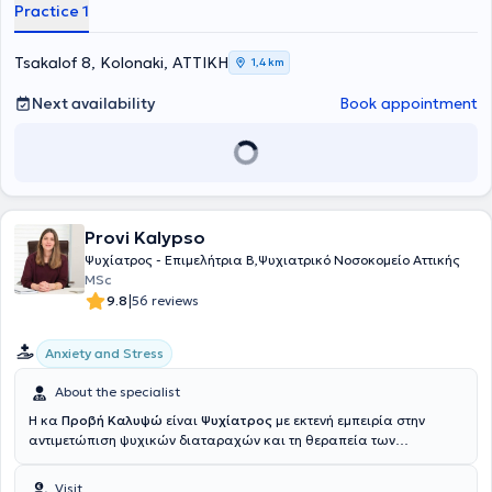
Attica (PNA), and spent one year in the Neurology Department of
Practice 1
"Agioi Anargyroi" Hospital. Additionally, he actively participates in
clinical research programs and has served as a speaker at
psychiatric conferences. Finally, he attends and participates in
Tsakalof 8, Kolonaki, ΑΤΤΙΚΗ
1,4 km
psychiatry and psychotherapy seminars and conferences as part of
lifelong learning and to enhance his scientific expertise.
Next availability
Book appointment
Provi Kalypso
Ψυχίατρος - Επιμελήτρια Β,Ψυχιατρικό Νοσοκομείο Αττικής
MSc
|
9.8
56 reviews
Anxiety and Stress
About the specialist
Η κα
Προβή Kαλυψώ
είναι
Ψυχίατρος
με εκτενή εμπειρία στην
αντιμετώπιση ψυχικών διαταραχών και τη θεραπεία των
ανθρώπων που αντιμετωπίζουν ψυχικές και συναισθηματικές
προκλήσεις. Αποφοίτησε από την Ιατρική Σχολή Αθηνών το 2008
Visit