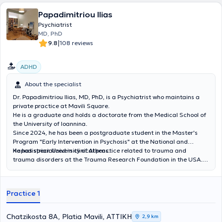
Papadimitriou Ilias
Psychiatrist
MD, PhD
|
9.8
108 reviews
ADHD
About the specialist
Dr. Papadimitriou Ilias, MD, PhD, is a Psychiatrist who maintains a
private practice at Mavili Square.
He is a graduate and holds a doctorate from the Medical School of
the University of Ioannina.
Since 2024, he has been a postgraduate student in the Master's
Program "Early Intervention in Psychosis" at the National and
Kapodistrian University of Athens.
He has specialized in clinical practice related to trauma and
trauma disorders at the Trauma Research Foundation in the USA.
He completed his Psychiatry residency at the State Psychiatric
Hospital of Leros and at the General Hospital of Athens "G.
Gennimatas," where he also served as an assistant psychiatrist. He
Practice 1
collaborates with the "Babel Day Center" within the framework of
the "Prometheus" program for the psychosocial support of
individuals with torture experiences, and with the "Galinos" Mental
Chatzikosta 8A, Platia Mavili, ΑΤΤΙΚΗ
2,9 km
Health Institute, working with individuals facing mental health