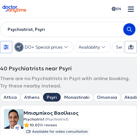
doctoranytime
EN
Psychiatrist, Psyri
DO+ Special prices
Availability
Services
40
Psychiatrists near Psyri
There are no Psychiatrists in Psyri with online booking.
Try these nearby instead.
Attica
Athens
Psyri
Monastiraki
Omonoia
Akad
Μπισμπίκος Βασίλειος
Psychiatrist
(Psychiatrist)
|
10.0
10 reviews
Available for video consultation