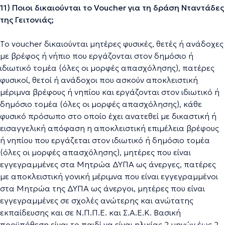
11) Ποιοι δικαιούνται το Voucher για τη δράση Νταντάδες
της Γειτονιάς;
Το voucher δικαιούνται μητέρες φυσικές, θετές ή ανάδοχες
με βρέφος ή νήπιο που εργάζονται στον δημόσιο ή
ιδιωτικό τομέα (όλες οι μορφές απασχόλησης), πατέρες
φυσικοί, θετοί ή ανάδοχοι που ασκούν αποκλειστική
μέριμνα βρέφους ή νηπίου και εργάζονται στον ιδιωτικό ή
δημόσιο τομέα (όλες οι μορφές απασχόλησης), κάθε
φυσικό πρόσωπο στο οποίο έχει ανατεθεί με δικαστική ή
εισαγγελική απόφαση η αποκλειστική επιμέλεια βρέφους
ή νηπίου που εργάζεται στον ιδιωτικό ή δημόσιο τομέα
(όλες οι μορφές απασχόλησης), μητέρες που είναι
εγγεγραμμένες στα Μητρώα ΔΥΠΑ ως άνεργες, πατέρες
με αποκλειστική γονική μέριμνα που είναι εγγεγραμμένοι
στα Μητρώα της ΔΥΠΑ ως άνεργοι, μητέρες που είναι
εγγεγραμμένες σε σχολές ανώτερης και ανώτατης
εκπαίδευσης και σε Ν.Π.Π.Ε. και Σ.Α.Ε.Κ. Βασική
προϋπόθεση είναι το παιδί να είναι ηλικίας 2 μηνών έως 2