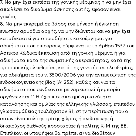
7. Να μην έχει εκπέσει της γονικής μέριμνας ή να μην έχει
απωλέσει το δικαίωμα άσκησης αυτής, εφόσον είναι
γονέας.
8. Να μην εκκρεμεί σε βάρος του μήνυση ή έγκληση
ενώπιον αρμόδια αρχής, να μην διώνεται και να μην έχει
καταδικαστεί για οποιοδήποτε κακούργημα, για
αδικήματα που επισύρουν, σύμφωνα με το άρθρο 1537 του
Αστικού Κώδικα έκπτωση από τη γονική μέριμνα ή για
αδικήματα κατά της σωματικής ακεραιότητας, κατά της
προσωπικής ελευθερίας, κατά της γενετήσιας ελευθερίας,
για αδικήματα του ν. 3500/2006 για την αντιμετώπιση της
ενδοοικογενειακής βίας (Α’ 232), καθώς και για τα
αδικήματα που συνδέονται με ναρκωτικά ή εμπορία
οργάνων και 11 θ. έχει πιστοποιημένη ικανότητα
κατανόησης και ομιλίας της ελληνικής γλώσσας, επιπέδου
γλωσσομάθειας τουλάχιστον Β1, στην περίπτωση που ο
αιτών είναι πολίτης τρίτης χώρας ή ανιθαγενής ή
δικαιούχος διεθνούς προστασίας ή πολίτης Κ-Μ της ΕΕ.
Επιπλέον, οι υποψήφιοι θα πρέπει α) να διαθέτουν