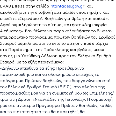
ΕΚΑΒ μπείτε στην σελίδα
ntantades.gov.g
r και
ακολουθήστε την υποβολή αιτημάτων υποστήριξης και
επιλέξτε «Σεμινάριο Α' Βοηθειών για βρέφη και παιδιά».
Αφού συμπληρώσετε το αίτημα, πατήστε «Δημιουργία
Αιτήματος». Εάν θέλετε να παρακολουθήσετε το δωρεάν
επιμορφωτικό πρόγραμμα πρώτων βοηθειών του Ερυθρού
Σταυρού συμπληρώστε το έντυπο αίτησης που υπάρχει
στο Παράρτημα Ι της Πρόσκλησης και βγάλτε, μέσω
gov.gr, μία Υπεύθυνη Δήλωση προς τον Ελληνικό Ερυθρό
Σταυρό, με το εξής περιεχόμενο:
«Δηλώνω υπεύθυνα τα εξής: Προτίθεμαι να
παρακολουθήσω και να ολοκληρώσω επιτυχώς το
πρόγραμμα Πρώτων Βοηθειών, που διοργανώνεται από
τον Ελληνικό Ερυθρό Σταυρό (Ε.Ε.Σ.), στο πλαίσιο της
προετοιμασίας μου για τη συμμετοχή μου ως Επιμελητής/
τρια στη Δράση «Νταντάδες της Γειτονιάς». Η συμμετοχή
μου στο ανωτέρω Πρόγραμμα Πρώτων Βοηθειών, καθώς
και το πιστοποιητικό που θα αποκτηθεί, θα