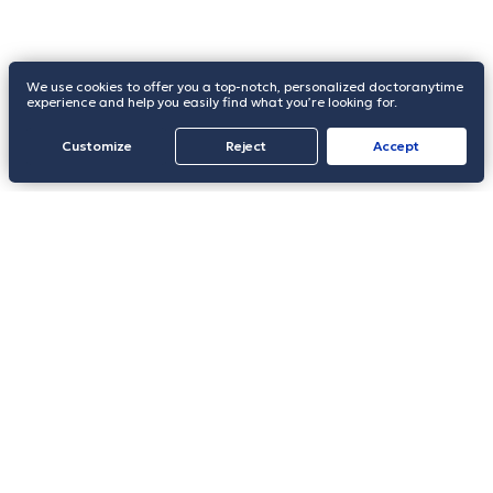
We use cookies to offer you a top-notch, personalized doctoranytime
experience and help you easily find what you’re looking for.
FIND A SPECIALIST
Customize
Reject
Accept
EN
Get the app
Areas
Specialties
Illnesses/Services