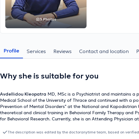
3 Photos
Profile
Services
Reviews
Contact and location
Why she is suitable for you
Avdellidou Kleopatra
MD, MSc is a Psychiatrist and maintains a pr
Medical School of the University of Thrace and continued with a 
Prevention of Mental Disorders" at the National and Kapodistrian 
theoretical and clinical training in Behavioral Family Therapy and 
for Behavioral Research. Currently, she is an Attending Physician at 
she has worked for years in Psychiatric Clinics, including the Genera
participates in seminars, national scientific conferences, and wor
The description was edited by the doctoranytime team, based on verified
in her field.