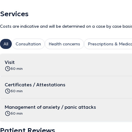
Services
Costs are indicative and will be determined on a case by case basi
All
Consultation
Health concerns
Prescriptions & Medica
Visit
60 min
Certificates / Attestations
60 min
Management of anxiety / panic attacks
60 min
Patient Reviews