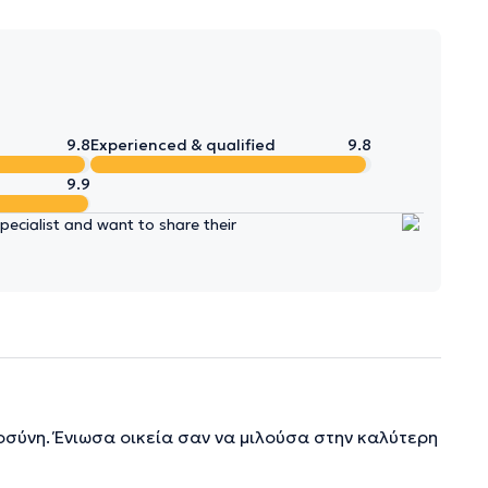
9.8
Experienced & qualified
9.8
9.9
ecialist and want to share their
σύνη. Ένιωσα οικεία σαν να μιλούσα στην καλύτερη