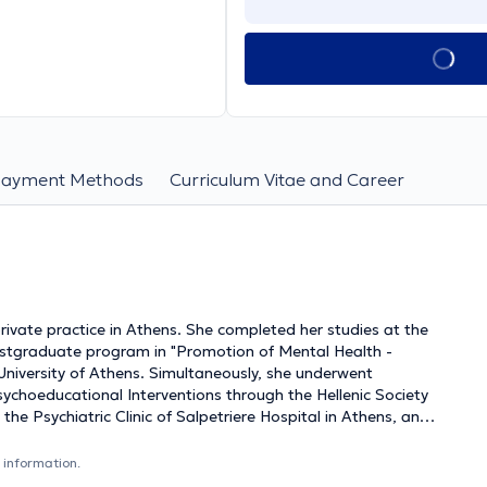
Payment Methods
Curriculum Vitae and Career
ivate practice in Athens. She completed her studies at the
postgraduate program in "Promotion of Mental Health -
University of Athens. Simultaneously, she underwent
Psychoeducational Interventions through the Hellenic Society
the Psychiatric Clinic of Salpetriere Hospital in Athens, and
l Hospital of Athens "Evangelismos." Finally, she continuously
kshops, aiming for ongoing education and advanced training
 information.