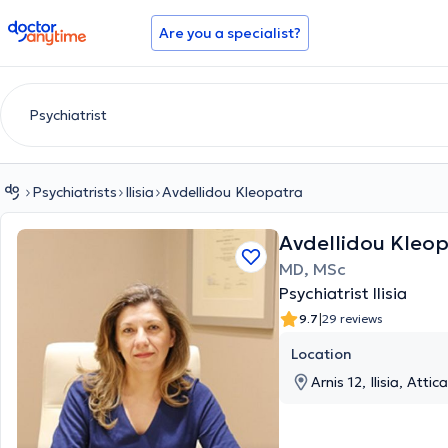
doctoranytime
Are you a specialist?
Psychiatrists
Ilisia
Avdellidou Kleopatra
Avdellidou Kleo
MD, MSc
Psychiatrist Ilisia
|
9.7
29 reviews
Location
Arnis 12, Ilisia, Attica