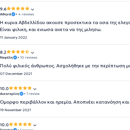
9.6
Αθηνά
• 4 reviews
H κυρια Αβδελλίδου ακουσε προσεκτικα τα οσα της ελεγα
Είναι φιλικη, και ενιωσα ανετα να της μιλησω.
11 January 2022
8.2
Νεφέλη
• 10 reviews
Πολύ φιλικός άνθρωπος. Ασχολήθηκε με την περίπτωση μ
07 December 2021
10.0
Αικατερίνη
• 1 review
Όμορφο περιβάλλον και ηρεμία. Αποπνέει κατανόηση και
19 November 2021
10.0
Dimitra
• 1 review