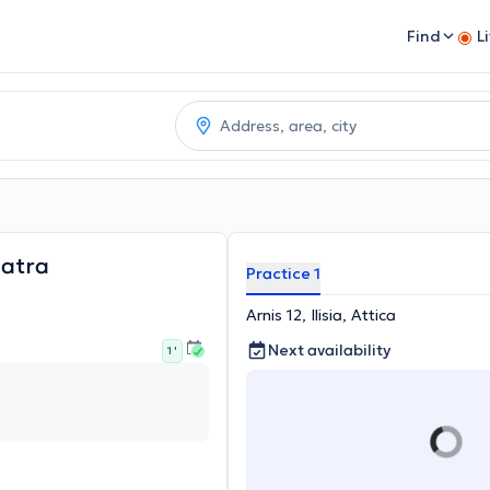
Find
L
patra
Practice 1
Arnis 12, Ilisia, Attica
Next availability
1 '