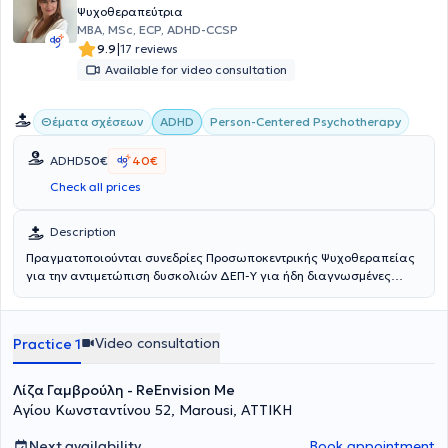
Ψυχοθεραπεύτρια
MBA, MSc, ECP, ADHD-CCSP
|
9.9
17 reviews
Available for video consultation
Person-Centered Psychotherapy
Θέματα σχέσεων
ADHD
ADHD
50€
40€
Check all prices
Description
Πραγματοποιούνται συνεδρίες Προσωποκεντρικής Ψυχοθεραπείας
για την αντιμετώπιση δυσκολιών ΔΕΠ-Υ για ήδη διαγνωσμένες
περιπτώσεις καθώς δεν δίνεται διάγνωση από την ειδικό.
Video consultation
Practice 1
Λίζα Γαμβρούλη - ReEnvision Me
Αγίου Κωνσταντίνου 52, Marousi, ΑΤΤΙΚΗ
Next availability
Book appointment