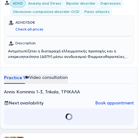
ADHD
Anxiety and Stress
Bipolar disorder
Depression
Obsessive–compulsive disorder-OCD
Panic attacks
ADHD
130€
Check all prices
Description
Αντιμετωπίζεται η διαταραχή ελλειμματικής προσοχής και η
υπερκινητικότητα (ΔΕΠΥ) μέσω συνδυασμού Φαρμακοθεραπείας
και Γνωστικής Συμπεριφορικής Ψυχοθεραπείας (CBT).Κατά τη
διάρκεια της επίσκεψης ο θεραπευόμενος θα πρέπει να
προσκομίσει την σχετική αναφορά φαρμάκων και αποτελεσμάτων
Video consultation
Practice 1
ιατρικών εξετάσεων σε περίπτωση που υπάρχουν.
Annis Komninis 1-3, Trikala, ΤΡΙΚΑΛΑ
Next availability
Book appointment