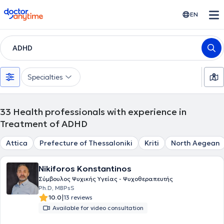
doctoranytime
EN
ADHD
Specialties
33
Health professionals with experience in
Treatment of ADHD
Attica
Prefecture of Thessaloniki
Kriti
North Aegean
Nikiforos Konstantinos
Σύμβουλος Ψυχικής Υγείας - Ψυχοθεραπευτής
Ph.D, MBPsS
|
10.0
13 reviews
Available for video consultation