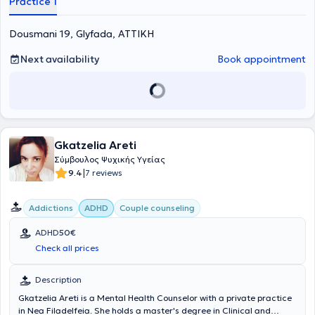
Practice 1
Dousmani 19, Glyfada, ΑΤΤΙΚΗ
Next availability
Book appointment
Gkatzelia Areti
Σύμβουλος Ψυχικής Υγείας
|
9.4
7 reviews
Addictions
ADHD
Couple counseling
ADHD
50€
Check all prices
Description
Gkatzelia Areti is a Mental Health Counselor with a private practice
in Nea Filadelfeia. She holds a master's degree in Clinical and