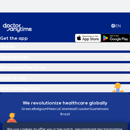
EN
Get the app
Areas
Specialties
Illnesses/Services
Search by
doctoranytime
We revolutionize healthcare globally
Greece
Belgium
Mexico
Colombia
Ecuador
Guatemala
Brazil
We use cookies to offer you a top-notch, personalized doctoranytime