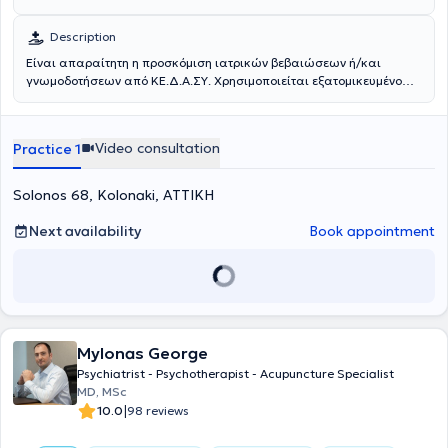
Description
Είναι απαραίτητη η προσκόμιση ιατρικών βεβαιώσεων ή/και
γνωμοδοτήσεων από ΚΕ.Δ.Α.ΣΥ. Χρησιμοποιείται εξατομικευμένο
συνδυασμός θεραπειών (Λογοθεραπεία, Εργοθεραπεία,
Ψυχοπαιδαγωγικό Πρόγραμμα) και αντιμετωπίζεται η διαταραχή
ΔΕΠ-Υ και οι συναισθηματικές δυσκολίες που εκφράζονται ως
Video consultation
Practice 1
ΔΕΠ-Υ.
Solonos 68, Kolonaki, ΑΤΤΙΚΗ
Next availability
Book appointment
Mylonas George
Psychiatrist - Psychotherapist - Acupuncture Specialist
MD, MSc
|
10.0
98 reviews