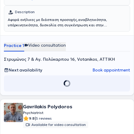
Description
Αφορά ενήλικες με διάσπαση προσοχής,αναβλητικότητα,
υπέρκινητικότητα, δυσκολία στη συγκέντρωση και στην
διεκπεραίωση καθημερινών δραστηριοτήτων, δυσκολία στη
διάδραση με αλλά άτομα καθώς και έλλειψη κοινωνικών
δεξιότητων.Οι προσεγγίσεις που ακολουθούνται είναι οι εξής:
Video consultation
Practice 1
Gestalt, Συνθετική ψυχοθεραπεία και εργαλεία CBT (Γνωσιακή
Συμπεριφορική Θεραπεία).
Στρυμώνος 7 & Αγ. Πολύκαρπου 16, Votanikos, ΑΤΤΙΚΗ
Next availability
Book appointment
Gavrilakis Polydoros
Psychiatrist
|
9.8
5 reviews
Available for video consultation