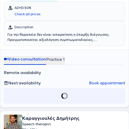
ADHD
30€
Check all prices
Description
Για την θεραπεία δεν είναι απαραίτητη η ύπαρξη διάγνωσης.
Πραγματοποιείται αξιολόγηση συμπτωματολογίας,
ψυχοεκπαίδευση και σχεδιασμός θεραπευτικού πλάνου σύμφωνα
με την εστιασμένη στη ΔΕΠΥ, Γνωσιακή - Συμπεριφορική
ψυχοθεραπεία.
Video consultation
Practice 1
Remote availability
Next availability
Book appointment
Καραγγιουλές Δημήτρης
Speech therapist