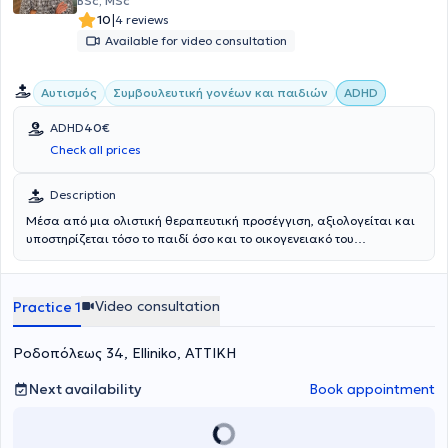
BSc, MSc
|
10
4 reviews
Available for video consultation
Αυτισμός
Συμβουλευτική γονέων και παιδιών
ADHD
ADHD
40€
Check all prices
Description
Μέσα από μια ολιστική θεραπευτική προσέγγιση, αξιολογείται και
υποστηρίζεται τόσο το παιδί όσο και το οικογενειακό του
περιβάλλον, με στόχο την παροχή ολοκληρωμένης και
εξατομικευμένης φροντίδας. Η θεραπευτική παρέμβαση
επικεντρώνεται στην αντιμετώπιση δυσκολιών λόγου και ομιλίας,
Video consultation
Practice 1
επικοινωνίας και γλωσσικής έκφρασης, συναισθηματικής
ανάπτυξης, κοινωνικών δεξιοτήτων, συμπεριφοράς και
αυτορρύθμισης.
Ροδοπόλεως 34, Elliniko, ΑΤΤΙΚΗ
Next availability
Book appointment