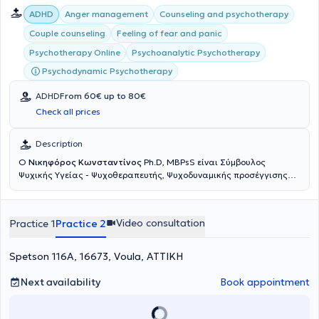
ADHD
Anger management
Counseling and psychotherapy
Couple counseling
Feeling of fear and panic
Psychoanalytic Psychotherapy
Psychotherapy Online
Psychodynamic Psychotherapy
ADHD
From 60€ up to 80€
Check all prices
Description
Ο
Νικηφόρος Κωνσταντίνος
Ph.D, MBPsS είναι Σύμβουλος
Ψυχικής Υγείας - Ψυχοθεραπευτής, Ψυχοδυναμικής προσέγγισης
και διατηρεί ιδιωτικά γραφεία στο Μοσχάτο (Πλησίον ΗΣΑΠ
Καλλιθέας) και τη Βούλα. Είναι μέλος της Αμερικανικής Ενωσης
Ψυχολόγων APA (American Psychological Association) και του
Video consultation
Practice 1
Practice 2
Βρετανικού Συλλόγου Ψυχολόγων BPS (British Psychological
Society). Διαθέτει Διδακτορικό τίτλο στις Κοινωνικές Επιστήμες
από το Πανεπιστήμιο Παρισίων, μεταπτυχιακό τίτλο (MSc) στη
Spetson 116A, 16673, Voula, ΑΤΤΙΚΗ
Συμβουλευτική Ψυχολογία και Ψυχοθεραπεία από το
Deree/American College of Greece και μεταπτυχιακό τίτλο (M.A.)
Next availability
Book appointment
στην Πολιτική Οικονομία και στις Κοινωνικές Δομές από το New
School for Social Research στη Νέα Υόρκη. Έχει εξειδικευτεί στη
διαχείριση άγχους, θυμού και συγκρούσεων, την αναζήτηση