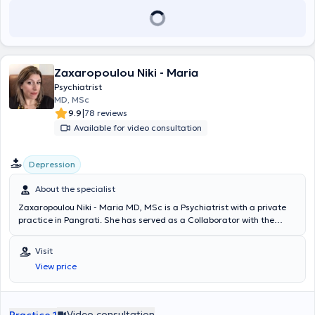
Zaxaropoulou Niki - Maria
Psychiatrist
MD, MSc
|
9.9
78 reviews
Available for video consultation
Depression
About the specialist
Zaxaropoulou Niki - Maria MD, MSc is a Psychiatrist with a private
practice in Pangrati. She has served as a Collaborator with the
Organization Against Narcotics (OKANA) and the Mental Health
Agency AmKE Anodos. She graduated from the Medical School of
Visit
Aristotle University of Thessaloniki and specialized in psychiatry at
View price
the Hellenic Center for Mental Hygiene and Research and the
Aeginiteio University Hospital. Additionally, she completed
postgraduate studies (MSc) at the National and Kapodistrian
University of Athens focusing on the Promotion of Mental Health and
Video consultation