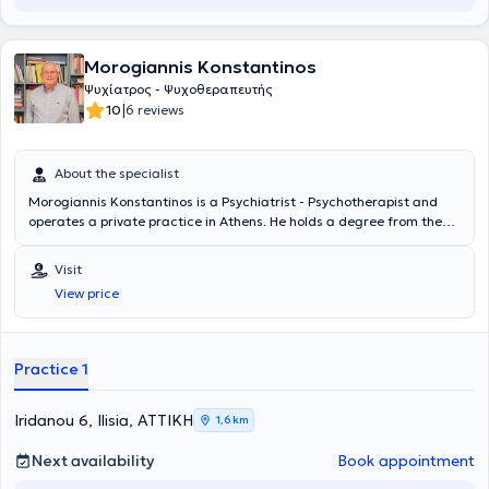
Morogiannis Konstantinos
Ψυχίατρος - Ψυχοθεραπευτής
|
10
6 reviews
About the specialist
Morogiannis Konstantinos is a Psychiatrist - Psychotherapist and
operates a private practice in Athens. He holds a degree from the
Medical School of the National and Kapodistrian University of
Athens and specialized in Psychiatry at the University Hospital of
Visit
Athens "Aeginiteio." The physician has received training in Group
View price
Analytic Psychotherapy from the Athens Institute of Group Analysis.
In his private practice, he manages a wide range of cases, utilizing
his scientific expertise and extensive experience to tailor the
treatment to the individual needs of each case.
Practice 1
Iridanou 6, Ilisia, ΑΤΤΙΚΗ
1,6 km
Next availability
Book appointment