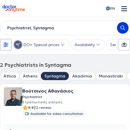
doctoranytime
EN
Psychiatrist, Syntagma
DO+ Special prices
Availability
Services
2
Psychiatrists in Syntagma
Attica
Athens
Syntagma
Akadimia
Monastiraki
Βούτσινος Αθανάσιος
Psychiatrist
Στρατιωτικός γιατρός
|
9.9
12 reviews
Available for video consultation