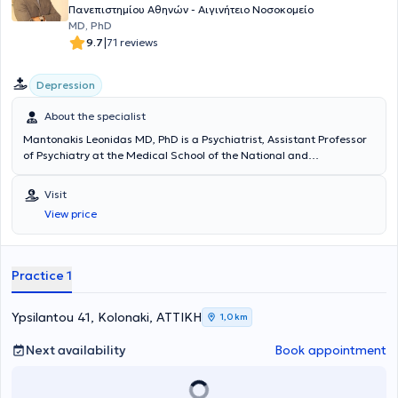
Πανεπιστημίου Αθηνών - Αιγινήτειο Νοσοκομείο
MD, PhD
|
9.7
71 reviews
Depression
About the specialist
Mantonakis Leonidas MD, PhD is a Psychiatrist, Assistant Professor
of Psychiatry at the Medical School of the National and
Kapodistrian University of Athens, Head of the inpatient unit and
outpatient clinic at Aiginiteio Hospital, and maintains a private
Visit
practice in Kolonaki. He graduated from the Medical School of the
View price
National and Kapodistrian University of Athens and specialized in
Psychiatry at the University Hospital of Athens "Aiginiteio." He
received training in Cognitive-Behavioral Psychotherapy at the
University Hospital of Athens "Aiginiteio" and in Integrative
Practice 1
Psychological Therapy for Patients with Schizophrenia at the
Institute for Behavioral Research and Therapy. Dr. Mantonakis has
published numerous scientific papers in international scientific
Ypsilantou 41, Kolonaki, ΑΤΤΙΚΗ
1,0 km
journals and continues to actively engage in research activities.
Next availability
Book appointment