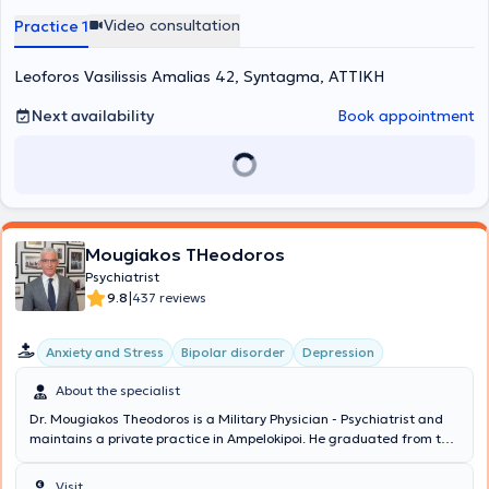
Physicians and Surgeons of Canada).
Video consultation
Practice 1
Leoforos Vasilissis Amalias 42, Syntagma, ΑΤΤΙΚΗ
Next availability
Book appointment
Mougiakos THeodoros
Psychiatrist
|
9.8
437 reviews
Anxiety and Stress
Bipolar disorder
Depression
About the specialist
Dr. Mougiakos Theodoros is a Military Physician - Psychiatrist and
maintains a private practice in Ampelokipoi. He graduated from the
Medical School of Aristotle University of Thessaloniki and
specialized in the Psychiatric Clinic of the National and
Visit