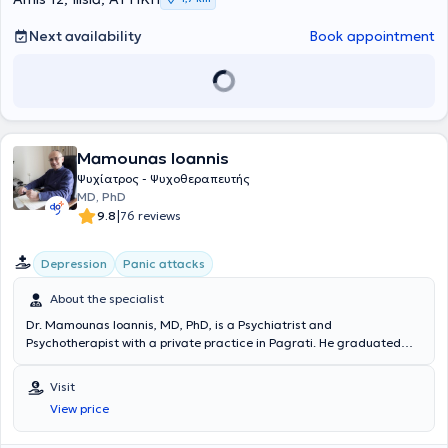
Next availability
Book appointment
Mamounas Ioannis
Ψυχίατρος - Ψυχοθεραπευτής
MD, PhD
|
9.8
76 reviews
Depression
Panic attacks
About the specialist
Dr. Mamounas Ioannis, MD, PhD, is a Psychiatrist and
Psychotherapist with a private practice in Pagrati. He graduated
from the Medical School of the University of Naples, Italy, and
specialized in Psychiatry, initially training at the Neurological Clinic
Visit
of the Theia Pronias Hospital "H Pammakaristos" and subsequently
View price
at the Psychiatric Clinic of Aeginiteio Hospital. During his
specialization, he participated in psychiatric research, completed