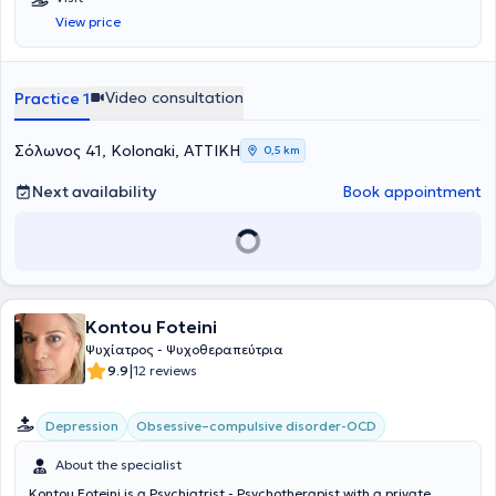
View price
Video consultation
Practice 1
Σόλωνος 41, Kolonaki, ΑΤΤΙΚΗ
0,5 km
Next availability
Book appointment
Kontou Foteini
Ψυχίατρος - Ψυχοθεραπεύτρια
|
9.9
12 reviews
Depression
Obsessive–compulsive disorder-OCD
About the specialist
Kontou Foteini is a Psychiatrist - Psychotherapist with a private