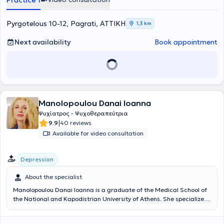
Practice 1
Prevention of Psychiatric Disorders. Dr. Zaxaropoulou is a scientific
associate of the 1st University Psychiatric Clinic at Aeginiteio
Hospital. She has expertise in liaison psychiatry, women's mental
Pyrgotelous 10-12, Pagrati, ΑΤΤΙΚΗ
1,3 km
health issues, menopause, emotional aspects of infertility,
miscarriage, abortion, support during fertility treatments,
Next availability
Book appointment
pregnancy, breastfeeding, maternal grief – postpartum blues,
postpartum depression, parental support, pervasive developmental
disorders, psychotherapeutic counseling, as well as
pharmacological support for individuals with autism and Asperger
syndrome.
Manolopoulou Danai Ioanna
Ψυχίατρος - Ψυχοθεραπεύτρια
|
9.9
40 reviews
Available for video consultation
Depression
About the specialist
Manolopoulou Danai Ioanna is a graduate of the Medical School of
the National and Kapodistrian University of Athens. She specialized
in Psychiatry at the Psychiatric Hospital of Attica and at University
Hospitals in the United Kingdom (Blackberry Hill Hospital, Bristol -