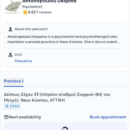
Antonopoulou Despina
Psychiatrist
|
9.6
17 reviews
About the specialist
Antonopoulou Despoina is a psychiatrist and psychotherapist who
maintains a private practice in Neos Kosmos. She is also a scientific
collaborator at the Special Women's Mental Health Clinic at
Aeginiteio Hospital. She graduated from the Medical School of
Visit
Aristotle University of Thessaloniki. She specialized in adult
View price
psychiatry at Aeginiteio Hospital and the Hellenic Center for Mental
Health and Research.
Practice 1
Δέσπως Σέχου 33 (πλησίον σταθμού Συγγρού-Φιξ του
Μετρό), Neos Kosmos, ΑΤΤΙΚΗ
2,3 km
Next availability
Book appointment