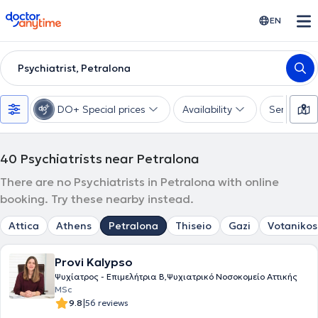
doctoranytime
EN
Psychiatrist, Petralona
DO+ Special prices
Availability
Services
40
Psychiatrists near Petralona
There are no Psychiatrists in Petralona with online
booking. Try these nearby instead.
Attica
Athens
Petralona
Thiseio
Gazi
Votanikos
Provi Kalypso
Ψυχίατρος - Επιμελήτρια Β,Ψυχιατρικό Νοσοκομείο Αττικής
MSc
|
9.8
56 reviews