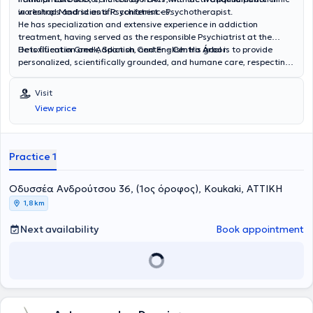
workshops and scientific conferences.
in central Madrid as a Psychiatrist - Psychotherapist.
He has specialization and extensive experience in addiction
treatment, having served as the responsible Psychiatrist at the
Detoxification and Addiction Center -
He is fluent in Greek, Spanish, and English. His goal is to provide
Centro Árbor
.
personalized, scientifically grounded, and humane care, respecting
the needs of each patient.
Visit
View price
Practice 1
Οδυσσέα Ανδρούτσου 36, (1ος όροφος), Koukaki, ΑΤΤΙΚΗ
1,8 km
Next availability
Book appointment