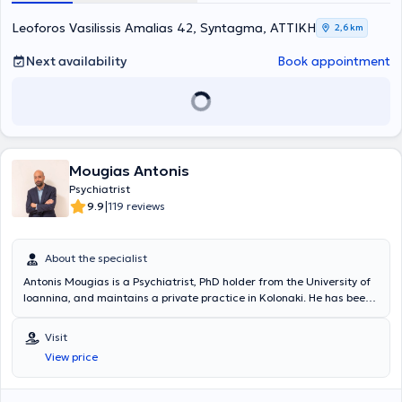
Leoforos Vasilissis Amalias 42, Syntagma, ΑΤΤΙΚΗ
2,6 km
Next availability
Book appointment
Mougias Antonis
Psychiatrist
|
9.9
119 reviews
About the specialist
Antonis Mougias is a Psychiatrist, PhD holder from the University of
Ioannina, and maintains a private practice in Kolonaki. He has been
trained in Cognitive Behavioral Therapy and Family Therapy of
Psychosis. For years, he has been monitoring and treating
Visit
individuals with obsessive-compulsive disorder, anxiety, depression,
View price
and other psychological issues. Additionally, he is the Scientific
Director of the Memory Center of the Psychogeriatric Society
"Nestor" and has served as the Scientific Director of the Alzheimer