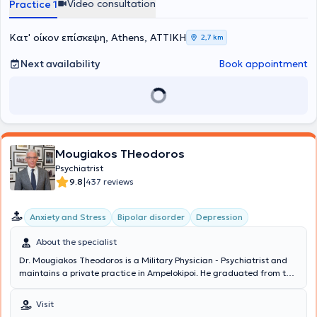
Video consultation
Practice 1
Κατ' οίκον επίσκεψη, Athens, ΑΤΤΙΚΗ
2,7 km
Next availability
Book appointment
Mougiakos THeodoros
Psychiatrist
|
9.8
437 reviews
Anxiety and Stress
Bipolar disorder
Depression
About the specialist
Dr. Mougiakos Theodoros is a Military Physician - Psychiatrist and
maintains a private practice in Ampelokipoi. He graduated from the
Medical School of Aristotle University of Thessaloniki and
specialized in the Psychiatric Clinic of the National and
Visit
Kapodistrian University of Athens. He received a scholarship from