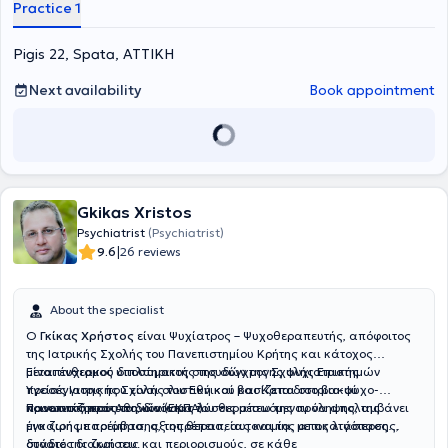
Practice 1
Pigis 22, Spata, ΑΤΤΙΚΗ
Next availability
Book appointment
Gkikas Xristos
Psychiatrist
(Psychiatrist)
|
9.6
26 reviews
About the specialist
Ο
Γκίκας Χρήστος
είναι Ψυχίατρος – Ψυχοθεραπευτής, απόφοιτος
της Ιατρικής Σχολής του Πανεπιστημίου Κρήτης και κάτοχος
μεταπτυχιακού διπλώματος σπουδών της Σχολής Επιστημών
Είναι ένθερμος υποστηρικτής της σύγχρονης ψυχιατρικής
Υγείας Ιατρικής Σχολής του Εθνικού και Καποδιστριακού
προσέγγισης που είναι ολιστική και βασίζεται στο βιο-ψυχο-
Πανεπιστήμιου Αθηνών (ΕΚΠΑ).
κοινωνικό πρότυπο, δίνοντας λύσεις μέσω της πρόληψης, της
προασπίζοντας το δικαίωμα του θεραπευόμενου να απολαμβάνει
έγκαιρης παρέμβασης, της θεραπείας και της αποκατάστασης,
μια ζωή με ποιότητα, αξιοπρέπεια, αυτονομία, με τις λιγότερες
δυνατές διακρίσεις και περιορισμούς, σε κάθε
στάδιο της ζωή του.