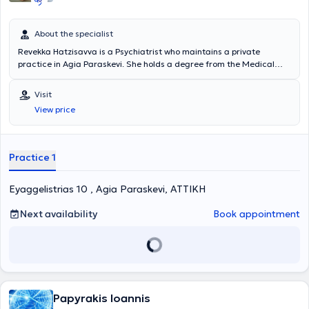
About the specialist
Revekka Hatzisavva is a Psychiatrist who maintains a private
practice in Agia Paraskevi. She holds a degree from the Medical
School of the University of Athens and specialized in the Psychiatric
Clinic of the General Thoracic Diseases Hospital "Sotiria."
Visit
Additionally, she has specialized in Systemic Family Therapy. Finally,
View price
with extensive experience in the field, the doctor aims for the prompt
and effective treatment of various psychiatric disorders, such as
anxiety disorders, bipolar disorder, schizophrenia, and psychotic
disorders, using methods including psychotherapy through the
Practice 1
biosynthesis technique.
Eyaggelistrias 10 , Agia Paraskevi, ΑΤΤΙΚΗ
Next availability
Book appointment
Papyrakis Ioannis