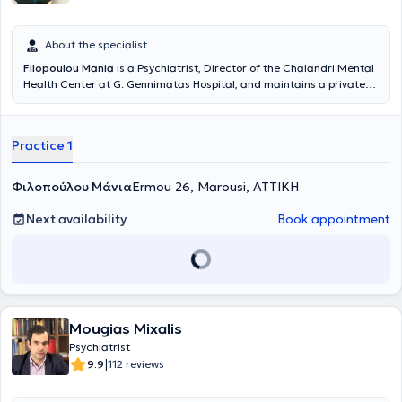
About the specialist
Filopoulou Mania
is a Psychiatrist, Director of the Chalandri Mental
Health Center at G. Gennimatas Hospital, and maintains a private
practice in Marousi. She has extensive experience, having worked as
a Psychiatrist for several years in both France and Greece, including
serving as the Responsible Psychiatrist for the Mobile Psychiatric
Practice 1
Unit in the Phocis region of the Social Psychiatry Society.
Additionally, she has worked as a National Health System
Psychiatrist at Konstantopouleio General Hospital (formerly Agia
Φιλοπούλου Μάνια
Ermou 26, Marousi, ΑΤΤΙΚΗ
Olga) and at the General Hospital of Kalamata.
Next availability
Book appointment
Mougias Mixalis
Psychiatrist
|
9.9
112 reviews