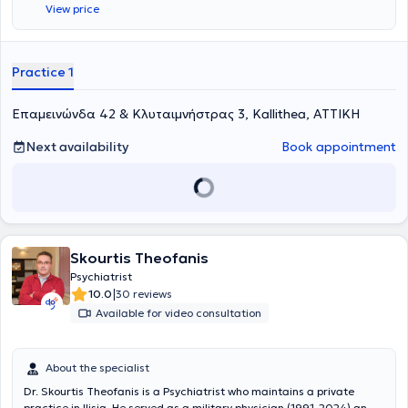
View price
– Υπηρεσίας Επαγγελματικής Εκπαίδευσης και Αποκατάστασης
(Μ.Η.Π.-Υ.Ε.Ε.Α.) και παράλληλα παρέχει υπηρεσίες στην Εταιρία
Κοινωνικής Ψυχιατρικής Π. Σακελλαρόπουλος, στο Οικοτροφείο Β
και σε Προστατευόμενα διαμερίσματα.
Practice 1
Επαμεινώνδα 42 & Κλυταιμνήστρας 3, Kallithea, ΑΤΤΙΚΗ
Next availability
Book appointment
Skourtis Theofanis
Psychiatrist
|
10.0
30 reviews
Available for video consultation
About the specialist
Dr. Skourtis Theofanis is a Psychiatrist who maintains a private
practice in Ilisia. He served as a military physician (1991-2024) and