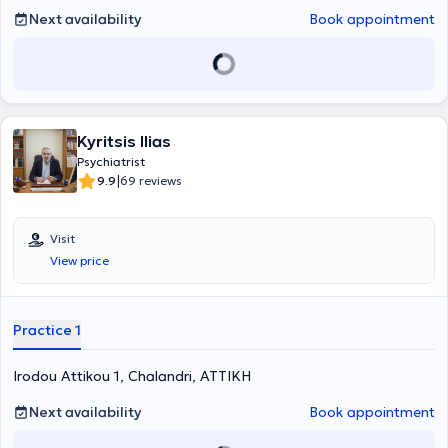
Next availability
Book appointment
Kyritsis Ilias
Psychiatrist
|
9.9
69 reviews
Visit
View price
Practice 1
Irodou Attikou 1, Chalandri, ΑΤΤΙΚΗ
Next availability
Book appointment