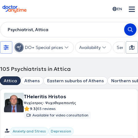
doctoranytime
EN
Psychiatrist, Attica
DO+ Special prices
Availability
Services
105
Psychiatrists in Attica
Attica
Athens
Eastern suburbs of Athens
Northern su
THeleritis Hristos
Ψυχίατρος- Ψυχοθεραπευτής
|
9.3
63 reviews
Available for video consultation
Anxiety and Stress
Depression