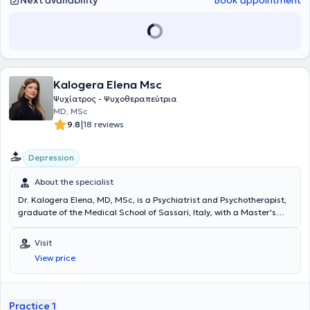
Next availability
Book appointment
Kalogera Elena Msc
Ψυχίατρος - Ψυχοθεραπεύτρια
MD, MSc
|
9.8
18 reviews
Depression
About the specialist
Dr. Kalogera Elena, MD, MSc, is a Psychiatrist and Psychotherapist,
graduate of the Medical School of Sassari, Italy, with a Master's
degree in Emergency Health Care. She also has advanced training
in Psychoanalytic Psychotherapy, Clinical Psychopathology, and
Visit
Psychometrics. She is a scientific collaborator at the Women's
View price
Mental Health Clinic of the 1st Psychiatric Department at Aiginiteio
Hospital and at the Specialized Early Intervention Outpatient Clinic
for Psychosis at the same department. Additionally, she serves as
the Vice President of the Non-Profit Organization "Mitos." In her
Practice 1