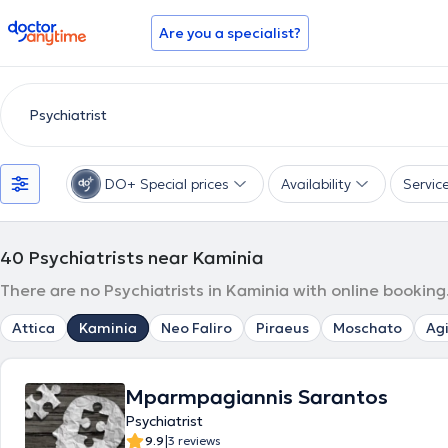
doctoranytime
Are you a specialist?
DO+ Special prices
Availability
Servic
40
Psychiatrists near Kaminia
There are no Psychiatrists in Kaminia with online booking
Attica
Kaminia
Neo Faliro
Piraeus
Moschato
Agi
Mparmpagiannis Sarantos
Psychiatrist
|
9.9
3 reviews