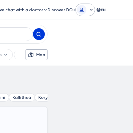
ive chat with a doctor
Discover DO+
EN
rs
Languages
Map
Insurances
Gender
Theor
ini
Kallithea
Korydallos
Tavros
Agia Varvara
Petr