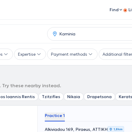
Find
L
es
Expertise
Payment methods
Additional filte
. Try these nearby instead.
os Ioannis Rentis
Tzitzifies
Nikaia
Drapetsona
Kerats
Practice 1
Alkiviadou 169, Piraeus, ΑΤΤΙΚΗ
1,8 km