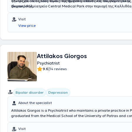
ηλικίες σε όλους τους τομείς: της ψυχοθεραπείας και συμβουλευτικής,
Την τρέχουσα περίοδο είναι επιστημονικά υπεύθυνος του Ψυχιατρικού
ψυχιατρικής,
Ιδιωτικό Πολυϊατρείο Central Medical Park στην περιοχή της Καλλιθέα
συνεργάζεται μεταξύ άλλων με το Ελληνικό Κέντρο Ψυχικής Υγιεινής κ
(ΕΚΕΨΥΕ) στον Πειραιά, όπου είναι υπεύθυνος της Μονάδα Ημερήσιας
Visit
Υπηρεσίας Επαγγελματικής Εκπαίδευσης και Αποκατάστασης (Μ.Η.Π.-Υ
View price
παράλληλα παρέχει υπηρεσίες στην Εταιρία Κοινωνικής Ψυχιατρικής 
Σακελλαρόπουλος, στο Οικοτροφείο Β και σε Προστατευόμενα διαμερ
Attilakos Giorgos
Psychiatrist
|
9.6
14 reviews
Bipolar disorder
Depression
About the specialist
Attilakos Giorgos is a Psychiatrist who maintains a private practice in 
graduated from the Medical School of the University of Patras and co
specialty in Psychiatry at the Psychiatric Hospital of Attica. His practic
range of specialized services, and he has particular expertise in demen
Visit
and panic disorder. Furthermore, throughout his professional career, 