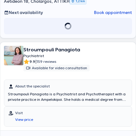
Aetideon 18, Cholargos, ΑΤΤΙΚΗ
1,2 km
Next availability
Book appointment
Stroumpouli Panagiota
Psychiatrist
|
9.9
159 reviews
Available for video consultation
About the specialist
Stroumpouli Panagiota is a Psychiatrist and Psychotherapist with a
private practice in Ampelokipoi. She holds a medical degree from
the University of Athens Medical School and a postgraduate degree
in Mass Disaster and Emergency Crisis Management from the
Visit
Nursing Department of the University of Athens. She specialized in
View price
Germany, where she obtained her Psychiatry and Psychotherapy
specialist certification from PBZ Böblingen Hospital in Northern
Baden-Württemberg, as in Germany, obtaining specialist