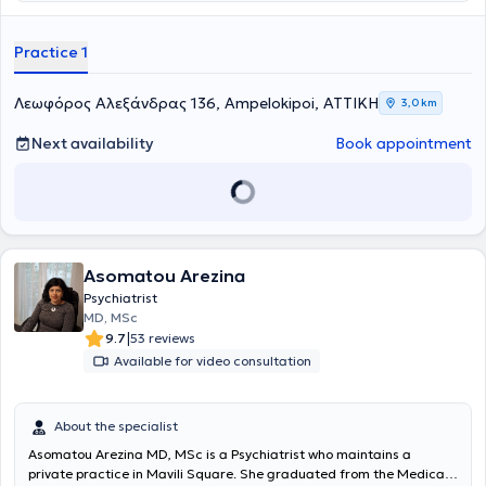
of the Patient at the Institute of Child and Adult Mental Health “P.
Sakellaropoulos” in Kallithea. He graduated from the Medical
Practice 1
School of Aristotle University of Thessaloniki. He began his specialty
training at the Greek Center for Mental Health and Research,
Athens branch, where he remained for a total of 2 years and
Λεωφόρος Αλεξάνδρας 136, Ampelokipoi, ΑΤΤΙΚΗ
3,0 km
received training in psychiatric and psychotherapeutic care for
community patients. He completed his specialty at the General
Next availability
Book appointment
Hospital of Athens "G. Gennimatas," where he stayed for a total of 4
years and was trained in managing a wide range of
psychopathology. He received psychotherapeutic training within the
framework of the postgraduate program “Psychodynamic
Psychotherapy in a Medical Setting” at the Medical School of the
National and Kapodistrian University of Athens.
Asomatou Arezina
Psychiatrist
MD, MSc
|
9.7
53 reviews
Available for video consultation
About the specialist
Asomatou Arezina MD, MSc
is a Psychiatrist who maintains a
private practice in Mavili Square. She graduated from the Medical