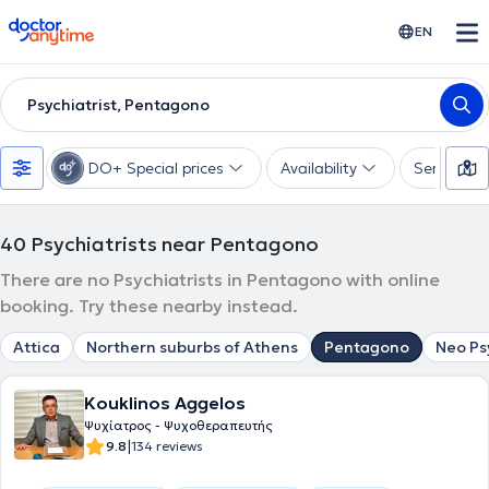
doctoranytime
EN
Psychiatrist, Pentagono
DO+ Special prices
Availability
Services
40
Psychiatrists near Pentagono
There are no Psychiatrists in Pentagono with online
booking. Try these nearby instead.
Attica
Northern suburbs of Athens
Pentagono
Neo Ps
Kouklinos Aggelos
Ψυχίατρος - Ψυχοθεραπευτής
|
9.8
134 reviews