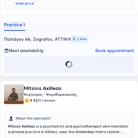
View price
tailoring the antipsychotic treatment."
Practice 1
Παπάγου 66, Zografou, ΑΤΤΙΚΗ
2,8 km
Next availability
Book appointment
Mitsios Axilleas
Ψυχίατρος - Ψυχοθεραπευτής
|
9.9
55 reviews
About the specialist
Mitsios Axilleas
is a psychiatrist and psychotherapist who maintains
a private practice in Athens, near the Ambelokipi metro station.
Concurrently, he collaborates with the Psychiatric Home Care Unit