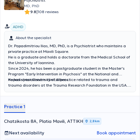
Psychiatrist
πανδημίας COVID-19. Σήμερα συνεργάζεται με υπηρεσίες
MD, PhD
κοινοτικής ψυχικής υγείας, εφαρμόζοντας προσαρμοσμένες
|
9.8
108 reviews
θεραπευτικές παρεμβάσεις σε επίπεδο πρωτοβάθμιας φροντίδας.
Είναι απόφοιτος της Ιατρικής Σχολής του Πανεπιστημίου Πατρών,
ADHD
κάτοχος μεταπτυχιακού τίτλου στην Ψυχική Υγεία από το Εθνικό και
Καποδιστριακό Πανεπιστήμιο Αθηνών και συνεχίζει την
About the specialist
ακαδημαϊκή της εξέλιξη στον τομέα της Ιατρικής Ακριβείας και των
Νέων Θεραπειών στο Ελληνικό Ανοικτό Πανεπιστήμιο. Παράλληλα,
Dr. Papadimitriou Ilias, MD, PhD, is a Psychiatrist who maintains a
συμμετέχει ενεργά στην επιστημονική κοινότητα μέσω ειδικών
private practice at Mavili Square.
εκπαιδευτικών προγραμμάτων καθώς και επιμορφωτικών
He is a graduate and holds a doctorate from the Medical School of
σεμιναρίων. Είναι μέλος του Ιατρικού Συλλόγου Αθηνών και της
the University of Ioannina.
Ελληνικής Ψυχιατρικής Εταιρείας.
Since 2024, he has been a postgraduate student in the Master's
Program "Early Intervention in Psychosis" at the National and
Kapodistrian University of Athens.
He has specialized in clinical practice related to trauma and
trauma disorders at the Trauma Research Foundation in the USA.
He completed his Psychiatry residency at the State Psychiatric
Hospital of Leros and at the General Hospital of Athens "G.
Gennimatas," where he also served as an assistant psychiatrist. He
Practice 1
collaborates with the "Babel Day Center" within the framework of
the "Prometheus" program for the psychosocial support of
individuals with torture experiences, and with the "Galinos" Mental
Chatzikosta 8A, Platia Mavili, ΑΤΤΙΚΗ
2,8 km
Health Institute, working with individuals facing mental health
challenges and seeking mental health support services in the
Next availability
Book appointment
community.