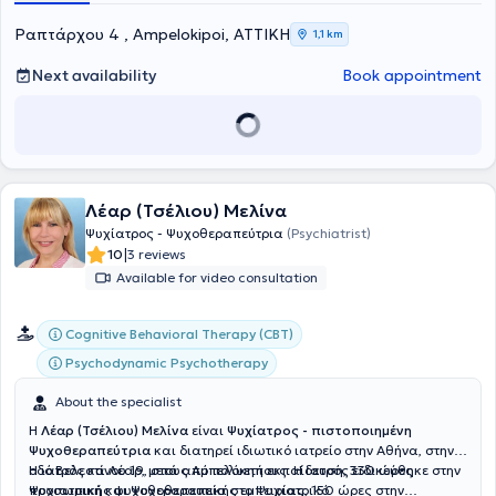
Ραπτάρχου 4 , Ampelokipoi, ΑΤΤΙΚΗ
1,1 km
Next availability
Book appointment
Λέαρ (Τσέλιου) Μελίνα
Ψυχίατρος - Ψυχοθεραπεύτρια
(Psychiatrist)
|
10
3 reviews
Available for video consultation
Cognitive Behavioral Therapy (CBT)
Psychodynamic Psychotherapy
About the specialist
Η
Λέαρ (Τσέλιου) Μελίνα
είναι
Ψυχίατρος - πιστοποιημένη
Ψυχοθεραπεύτρια
και διατηρεί
ιδιωτικό ιατρείο στην Αθήνα, στην
οδό Βελεστίνου 19, στους Αμπελόκηπους. Η ιατρός ειδικεύθηκε στην
Η ιατρός κα Λέαρ, μετά από πολυετή εκπαίδευση, 330 ώρες
Ψυχιατρική και Ψυχοθεραπεία στο Ψυχιατρικό
προσωπικής ψυχοθεραπευτικής εμπειρίας, 150 ώρες στην