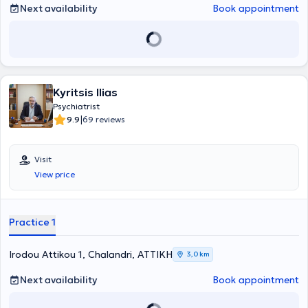
Network "Marathon."
Next availability
Book appointment
Kyritsis Ilias
Psychiatrist
|
9.9
69 reviews
Visit
View price
Practice 1
Irodou Attikou 1, Chalandri, ΑΤΤΙΚΗ
3,0 km
Next availability
Book appointment