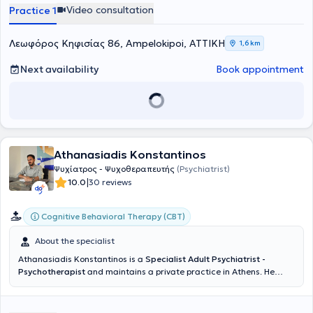
certification is mandatorily accompanied by specialization in a
Video consultation
Practice 1
Psychotherapeutic field. Psychiatrist - Psychotherapist P.
Stroumpouli specialized in Cognitive Behavioral Therapy and
completed further training in addictions. After a 12-year career in
Λεωφόρος Κηφισίας 86, Ampelokipoi, ΑΤΤΙΚΗ
1,6 km
Germany, she returned to Greece, where she has maintained a
private practice in Athens since December 2023. Sessions are also
Next availability
Book appointment
available in German.
Athanasiadis Konstantinos
Ψυχίατρος - Ψυχοθεραπευτής
(Psychiatrist)
|
10.0
30 reviews
Cognitive Behavioral Therapy (CBT)
About the specialist
Athanasiadis Konstantinos is a
Specialist Adult Psychiatrist -
Psychotherapist
and maintains a private practice in Athens. He
graduated from the Medical School of the University of Patras. He
trained in the specialty of Psychiatry at the 1st Psychiatric Clinic of
the University of Athens, at Aeginiteio Hospital, and obtained his