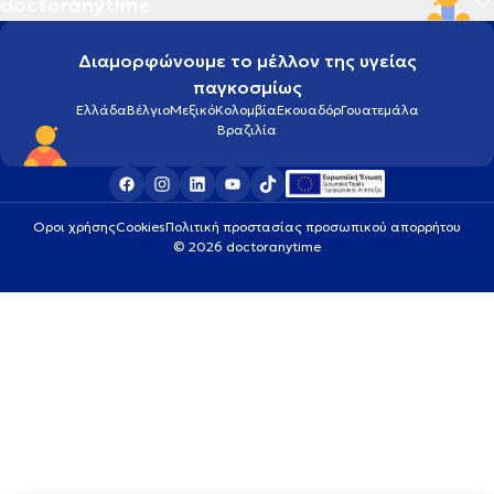
doctoranytime
Διαμορφώνουμε το μέλλον της υγείας
παγκοσμίως
Ελλάδα
Βέλγιο
Μεξικό
Κολομβία
Εκουαδόρ
Γουατεμάλα
Βραζιλία
Οροι χρήσης
Cookies
Πολιτική προστασίας προσωπικού απορρήτου
© 2026 doctoranytime