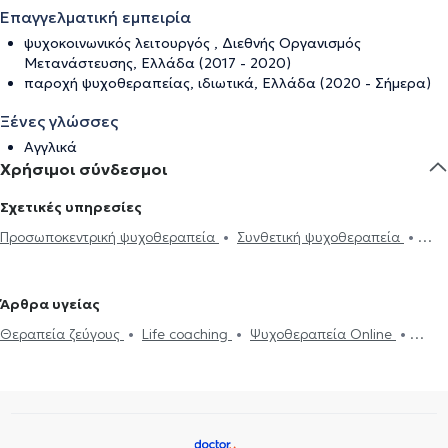
Επαγγελματική εμπειρία
ψυχοκοινωνικός λειτουργός , Διεθνής Οργανισμός
Μετανάστευσης, Ελλάδα (2017 - 2020)
παροχή ψυχοθεραπείας, ιδιωτικά, Ελλάδα (2020 - Σήμερα)
Ξένες γλώσσες
Αγγλικά
Χρήσιμοι σύνδεσμοι
Σχετικές υπηρεσίες
Προσωποκεντρική ψυχοθεραπεία
Συνθετική ψυχοθεραπεία
Ψυχοδυναμική ψυχοθεραπεία
Θεραπεία ζεύγους
Θλίψη και
μελαγχολία
Συμβουλευτική για ιδεοληψίες και ψυχαναγκασμούς
Άρθρα υγείας
Αίσθημα φόβου και πανικού
Προβλήματα σεξουαλικής ζωής
Θεραπεία ζεύγους
Life coaching
Ψυχοθεραπεία Online
Ανησυχία και αγωνία
Συμβουλευτική εφήβων
Συμβουλευτική
Ψυχογενής Βουλιμία - Ψυχογενής Ανορεξία
Αυτισμός
Εθισμός
γονέων και παιδιών
Ομαδική ψυχοθεραπεία
Life coaching
στο διαδίκτυο
ΔΕΠΥ
Δίαιτα και διατροφή
Εθισμός
Τεστ
Υπνοθεραπεία
Ψυχογενής Βουλιμία - Ψυχογενής Ανορεξία
επαγγελματικού προσανατολισμού
Διαχείριση πένθους
Τόνωση αυτοεκτίμησης
Τεστ
επαγγελματικού προσανατολισμού
Συμβουλευτική επαγγελματικού