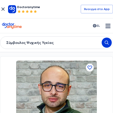
Doctoranytime
Άνοιγμα στο App
doctoranytime
EL
Σύμβουλος Ψυχικής Υγείας