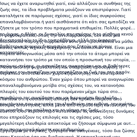
Ίσως να έχετε αναρωτηθεί γιατί, ενώ αλλάζουν οι συνθήκες της
ζωής σας, τα ίδια προβλήματα μοιάζουν να επιστρέφουν. Γιατί
καταλήγετε σε παρόμοιες σχέσεις, γιατί οι ίδιες συγκρούσεις
επαναλαμβάνονται ή γιατί αισθάνεστε ότι κάτι σας εμποδίζει να
ζήσετε με τον τρόπο που πραγματικά επιθυμείτε. Πολλές φορές
το άγχος, η θλίψη, οι δυσκολίες στις σχέσεις ή το αίσθημα κενού
Η ψυχοθεραπεία, όπως την αντιλαμβάνομαι, δεν είναι μια
δεν αποτελούν το ίδιο το πρόβλημα, αλλά την έκφραση
διαδικασία παροχής συμβουλών ούτε μια προσπάθεια να μάθει
βαθύτερων ψυχικών διεργασιών που ζητούν να γίνουν
κανείς απλώς τεχνικές διαχείρισης των δυσκολιών του. Είναι μια
κατανοητές.
πορεία αυτογνωσίας μέσα από την οποία το άτομο μπορεί να
κατανοήσει τον τρόπο με τον οποίο η προσωπική του ιστορία, οι
πρώιμες σχέσεις, οι ασυνείδητες συγκρούσεις και οι βαθύτερες
Μέσα από την ψυχαναλυτική και υπαρξιακή προσέγγιση, η
ανάγκες του συνεχίζουν να επηρεάζουν τη ζωή του στο παρόν.
θεραπεία αποτελεί έναν χώρο εξερεύνησης του εσωτερικού
κόσμου του ανθρώπου. Έναν χώρο όπου μπορεί να αναγνωρίσει
επαναλαμβανόμενα μοτίβα στις σχέσεις του, να κατανοήσει
πλευρές του εαυτού του που παρέμεναν μέχρι τώρα στο
περιθώριο της συνείδησης και να διερευνήσει θεμελιώδη
Πιστεύω ότι η ουσιαστική αλλαγή δεν προκύπτει μέσα από
ερωτήματα που αφορούν την ελευθερία, την ευθύνη, την αγάπη,
έτοιμες απαντήσεις, αλλά μέσα από τη βαθύτερη κατανόηση του
τη μοναξιά, την απώλεια και το νόημα της ζωής.
εαυτού. Όσο περισσότερο κατανοούμε τις ασυνείδητες δυνάμεις
που επηρεάζουν τις επιλογές και τις σχέσεις μας, τόσο
μεγαλύτερη ελευθερία αποκτούμε να ζήσουμε σύμφωνα με αυτό
που πραγματικά είμαστε και επιθυμούμε.
Εργάζομαι με ενήλικες, ζευγάρια και οικογένειες, τόσο δια ζώσης
στην Κατερίνη όσο και διαδικτυακά. Η επαγγελματική μου