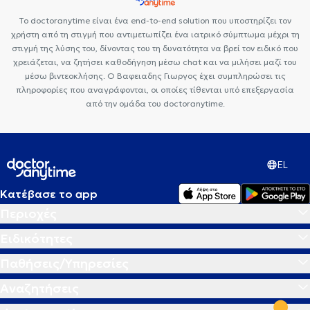
προσανατολισμού
Θέματα σχέσεων
Το doctoranytime είναι ένα end-to-end solution που υποστηρίζει τον
χρήστη από τη στιγμή που αντιμετωπίζει ένα ιατρικό σύμπτωμα μέχρι τη
στιγμή της λύσης του, δίνοντας του τη δυνατότητα να βρεί τον ειδικό που
χρειάζεται, να ζητήσει καθοδήγηση μέσω chat και να μιλήσει μαζί του
μέσω βιντεοκλήσης. Ο Βαφειαδης Γιωργος έχει συμπληρώσει τις
πληροφορίες που αναγράφονται, οι οποίες τίθενται υπό επεξεργασία
από την ομάδα του doctoranytime.
EL
Κατέβασε το app
Περιοχές
Ειδικότητες
Παθήσεις/Υπηρεσίες
Αναζητήσεις