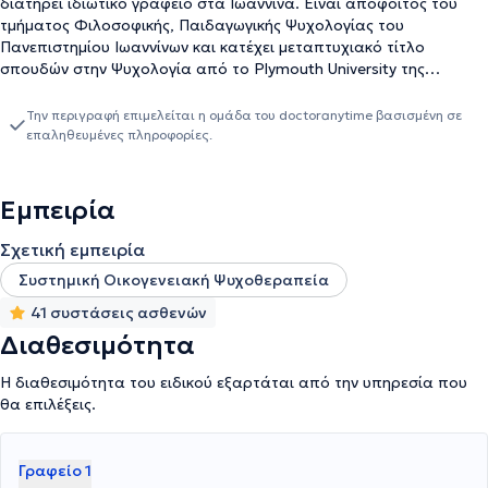
διατηρεί ιδιωτικό γραφείο στα Ιωάννινα. Είναι απόφοιτος του
τμήματος Φιλοσοφικής, Παιδαγωγικής Ψυχολογίας του
Πανεπιστημίου Ιωαννίνων και κατέχει μεταπτυχιακό τίτλο
σπουδών στην Ψυχολογία από το Plymouth University της
Μεγάλης Βρετανίας. Επιπροσθέτως, κατέχει δίπλωμα Συστημικού
Θεραπευτή, κατόπιν παρακολούθησης 4ετούς προγράμματος
Την περιγραφή επιμελείται η ομάδα του doctoranytime βασισμένη σε
στην Συστημική προσέγγιση. Την πρακτική του εξάσκηση την
επαληθευμένες πληροφορίες.
πραγματοποίησε στο ΚΕΘΕΑ Ήπειρος. Τέλος, ο κ. Τζοβάρας είναι
μέλος της Ελληνικής, καθώς και της Ευρωπαϊκής Εταιρείας
Συμβουλευτικής.
Εμπειρία
Σχετική εμπειρία
Συστημική Οικογενειακή Ψυχοθεραπεία
41 συστάσεις ασθενών
Διαθεσιμότητα
Η διαθεσιμότητα του ειδικού εξαρτάται από την υπηρεσία που
θα επιλέξεις.
Γραφείο 1