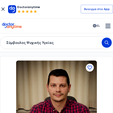
Doctoranytime
Άνοιγμα στο App
doctoranytime
EL
Σύμβουλος Ψυχικής Υγείας