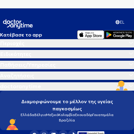
EL
Κατέβασε το app
Περιοχές
Ειδικότητες
Παθήσεις/Υπηρεσίες
Αναζητήσεις
doctoranytime
Διαμορφώνουμε το μέλλον της υγείας
παγκοσμίως
Ελλάδα
Βέλγιο
Μεξικό
Κολομβία
Εκουαδόρ
Γουατεμάλα
Βραζιλία