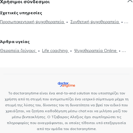
Χρήσιμοι σύνδεσμοι
Σχετικές υπηρεσίες
Προσωποκεντρική ψυχοθεραπεία
Συνθετική ψυχοθεραπεία
Ψυχοδυναμική ψυχοθεραπεία
Θεραπεία ζεύγους
Θλίψη και
μελαγχολία
Συμβουλευτική για ιδεοληψίες και ψυχαναγκασμούς
Άρθρα υγείας
Αίσθημα φόβου και πανικού
Προβλήματα σεξουαλικής ζωής
Θεραπεία ζεύγους
Life coaching
Ψυχοθεραπεία Online
Ανησυχία και αγωνία
Συμβουλευτική εφήβων
Συμβουλευτική
Ψυχογενής Βουλιμία - Ψυχογενής Ανορεξία
Αυτισμός
Εθισμός
γονέων και παιδιών
Ομαδική ψυχοθεραπεία
Life coaching
στο διαδίκτυο
ΔΕΠΥ
Δίαιτα και διατροφή
Εθισμός
Τεστ
Υπνοθεραπεία
Ψυχογενής Βουλιμία - Ψυχογενής Ανορεξία
επαγγελματικού προσανατολισμού
Διαχείριση πένθους
Τόνωση αυτοεκτίμησης
Τεστ
επαγγελματικού προσανατολισμού
Συμβουλευτική επαγγελματικού
προσανατολισμού
Θέματα σχέσεων
Το doctoranytime είναι ένα end-to-end solution που υποστηρίζει τον
χρήστη από τη στιγμή που αντιμετωπίζει ένα ιατρικό σύμπτωμα μέχρι τη
στιγμή της λύσης του, δίνοντας του τη δυνατότητα να βρεί τον ειδικό που
χρειάζεται, να ζητήσει καθοδήγηση μέσω chat και να μιλήσει μαζί του
μέσω βιντεοκλήσης. Ο Τζοβαρας Αλεξιος έχει συμπληρώσει τις
πληροφορίες που αναγράφονται, οι οποίες τίθενται υπό επεξεργασία
από την ομάδα του doctoranytime.