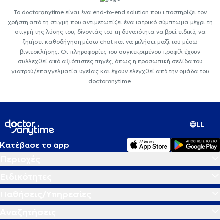
Το doctoranytime είναι ένα end-to-end solution που υποστηρίζει τον
χρήστη από τη στιγμή που αντιμετωπίζει ένα ιατρικό σύμπτωμα μέχρι τη
στιγμή της λύσης του, δίνοντάς του τη δυνατότητα να βρεί ειδικό, να
ζητήσει καθοδήγηση μέσω chat και να μιλήσει μαζί του μέσω
βιντεοκλήσης. Οι πληροφορίες του συγκεκριμένου προφίλ έχουν
συλλεχθεί από αξιόπιστες πηγές, όπως η προσωπική σελίδα του
γιατρού/επαγγελματία υγείας και έχουν ελεγχθεί από την ομάδα του
doctoranytime.
EL
Κατέβασε το app
Περιοχές
Ειδικότητες
Παθήσεις/Υπηρεσίες
Αναζητήσεις