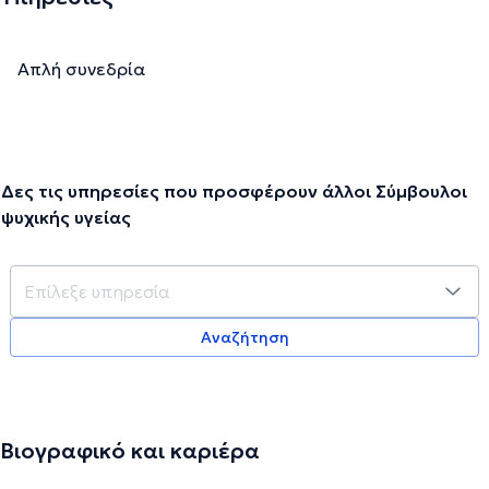
και ψυχο-εκπαιδευτικές ομάδες γονέων.
Απλή συνεδρία
Την περιγραφή επιμελείται η ομάδα του doctoranytime βασισμένη σε
επαληθευμένες πληροφορίες.
Δες τις υπηρεσίες που προσφέρουν άλλοι Σύμβουλοι
ψυχικής υγείας
Αναζήτηση
Βιογραφικό και καριέρα