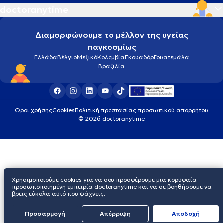
doctoranytime
Διαμορφώνουμε το μέλλον της υγείας
παγκοσμίως
Ελλάδα
Βέλγιο
Μεξικό
Κολομβία
Εκουαδόρ
Γουατεμάλα
Βραζιλία
Οροι χρήσης
Cookies
Πολιτική προστασίας προσωπικού απορρήτου
© 2026 doctoranytime
Χρησιμοποιούμε cookies για να σου προσφέρουμε μια κορυφαία
προσωποποιημένη εμπειρία doctoranytime και να σε βοηθήσουμε να
βρεις εύκολα αυτό που ψάχνεις.
Προσαρμογή
Απόρριψη
Aποδοχή