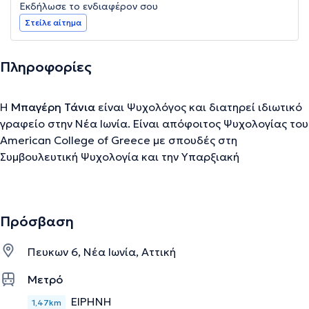
Εκδήλωσε το ενδιαφέρον σου
Στείλε αίτημα
Πληροφορίες
Η
Μπαγέρη Τάνια
είναι Ψυχολόγος και διατηρεί ιδιωτικό
γραφείο στην Νέα Ιωνία. Είναι απόφοιτος Ψυχολογίας του
American College of Greece με σπουδές στη
Συμβουλευτική Ψυχολογία και την Υπαρξιακή
Συμβουλευτική στα University of East London και Regent’s
College / City University του Λονδίνου. Έχει εργαστεί σε
ιδιωτικά και δημοτικά κέντρα παρέχοντας ψυχοθεραπεία
Πρόσβαση
σε ενήλικες. Επίσης, έχει συνεργαστεί με το Balham
Community Center, to Center for Better Health
Πευκων 6, Νέα Ιωνία, Αττική
Psychiatric Rehabilitation Association και το Alderbrook
Primary School. Στην Ελλάδα, μεταξύ άλλων οργανισμών,
Μετρό
έχει συνεργαστεί με την Α’ Κλινική του Πανεπιστημίου
ΕΙΡΗΝΗ
1,47km
Αθηνών στο Κέντρο Κοινοτικής Ψυχικής Υγιεινής Βύρωνα -