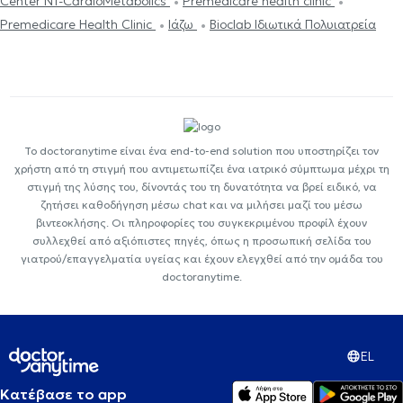
Center NT-CardioMetabolics
Premedicare health clinic
Premedicare Health Clinic
Ιάζω
Bioclab Ιδιωτικά Πολυιατρεία
Το doctoranytime είναι ένα end-to-end solution που υποστηρίζει τον
χρήστη από τη στιγμή που αντιμετωπίζει ένα ιατρικό σύμπτωμα μέχρι τη
στιγμή της λύσης του, δίνοντάς του τη δυνατότητα να βρεί ειδικό, να
ζητήσει καθοδήγηση μέσω chat και να μιλήσει μαζί του μέσω
βιντεοκλήσης. Οι πληροφορίες του συγκεκριμένου προφίλ έχουν
συλλεχθεί από αξιόπιστες πηγές, όπως η προσωπική σελίδα του
γιατρού/επαγγελματία υγείας και έχουν ελεγχθεί από την ομάδα του
doctoranytime.
EL
Κατέβασε το app