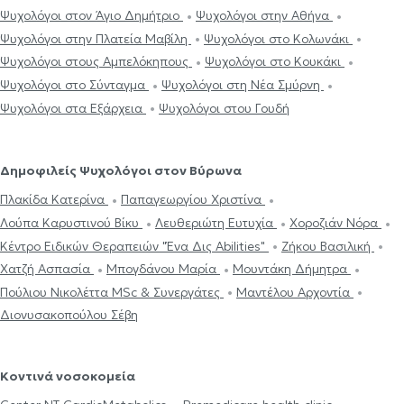
Ψυχολόγοι στον Άγιο Δημήτριο
Ψυχολόγοι στην Αθήνα
Ψυχολόγοι στην Πλατεία Μαβίλη
Ψυχολόγοι στο Κολωνάκι
Ψυχολόγοι στους Αμπελόκηπους
Ψυχολόγοι στο Κουκάκι
Ψυχολόγοι στο Σύνταγμα
Ψυχολόγοι στη Νέα Σμύρνη
Ψυχολόγοι στα Εξάρχεια
Ψυχολόγοι στου Γουδή
Δημοφιλείς Ψυχολόγοι στον Βύρωνα
Πλακίδα Κατερίνα
Παπαγεωργίου Χριστίνα
Λούπα Καρυστινού Βίκυ
Λευθεριώτη Ευτυχία
Χοροζιάν Νόρα
Κέντρο Ειδικών Θεραπειών "Ένα Δις Abilities"
Ζήκου Βασιλική
Χατζή Ασπασία
Μπογδάνου Μαρία
Μουντάκη Δήμητρα
Πούλιου Νικολέττα MSc & Συνεργάτες
Μαντέλου Αρχοντία
Διονυσακοπούλου Σέβη
Κοντινά νοσοκομεία