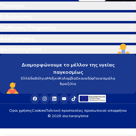
Περιοχές
Ειδικότητες
Παθήσεις/Υπηρεσίες
Αναζητήσεις
doctoranytime
Διαμορφώνουμε το μέλλον της υγείας
παγκοσμίως
Ελλάδα
Βέλγιο
Μεξικό
Κολομβία
Εκουαδόρ
Γουατεμάλα
Βραζιλία
Οροι χρήσης
Cookies
Πολιτική προστασίας προσωπικού απορρήτου
© 2026 doctoranytime