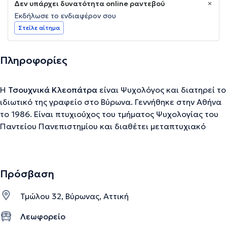
Δεν υπάρχει δυνατότητα online ραντεβού
Εκδήλωσε το ενδιαφέρον σου
Στείλε αίτημα
Πληροφορίες
Η
Τσουχνικά Κλεοπάτρα
είναι Ψυχολόγος και διατηρεί το
ιδιωτικό της γραφείο στο Βύρωνα. Γεννήθηκε στην Αθήνα
το 1986. Είναι πτυχιούχος του τμήματος Ψυχολογίας του
Παντείου Πανεπιστημίου και διαθέτει μεταπτυχιακό
τίτλο (MSc) στη Συμβουλευτική. Έχει εκπαιδευτεί στη
συμβουλευτική και ψυχοθεραπεία, στην εποπτεία και την
εκπαίδευση της προσωποκεντρικής και focusing
Πρόσβαση
βιωματικής προσέγγισης. Διαθέτει επίσης ειδική
κατάρτιση πάνω στη συμβουλευτική για τη σοβαρή
Τμώλου 32, Βύρωνας, Αττική
αρρώστια και το θάνατο. Διαθέτει πολύχρονη εμπειρία
σε ατομική και ομαδική συμβουλευτική και ψυχοθεραπεία
Λεωφορείο
ενηλίκων και εφήβων. Έχει εργαστεί σε Κέντρο