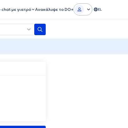
e chat με γιατρό
Ανακάλυψε το DO+
EL