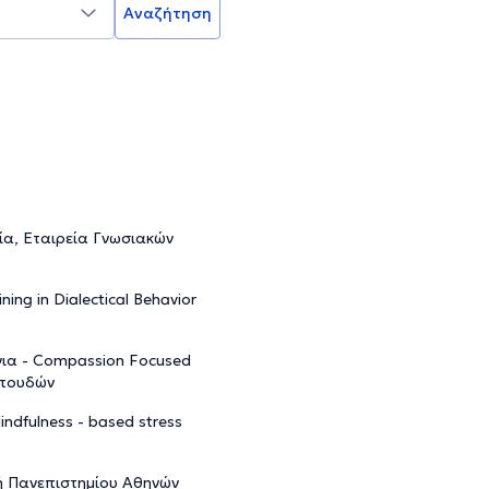
Αναζήτηση
α, Εταιρεία Γνωσιακών
ng in Dialectical Behavior
ια - Compassion Focused
Σπουδών
dfulness - based stress
κή Πανεπιστημίου Αθηνών