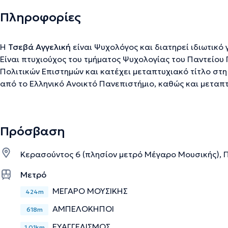
Πληροφορίες
Η
Τσεβά Αγγελική
είναι Ψυχολόγος και διατηρεί ιδιωτικό
Είναι πτυχιούχος του τμήματος Ψυχολογίας του Παντείου
Πολιτικών Επιστημών και κατέχει μεταπτυχιακό τίτλο στ
από το Ελληνικό Ανοικτό Πανεπιστήμιο, καθώς και μεταπτ
Ανθρώπινου Δυναμικού από το Οικονομικό Πανεπιστήμιο 
Γνωσιακή Συμπεριφοριστική Θεραπεία μέσα από 4ετή κ
εκπαιδεύεται στη Διαλεκτική Συμπεριφορική Θεραπεία. Η
Πρόσβαση
εργασιακή εμπειρία, έχει λάβει μέρος σε συνέδρια ως ομ
σεμινάρια με σκοπό τη συνεχή εκπαίδευσή της.Στο ιδιωτι
Κερασούντος 6 (πλησίον μετρό Μέγαρο Μουσικής), Π
ατομικές συνεδρίες σε ενήλικες και εφήβους για την αντ
άγχος, κρίσεις πανικού, κατάθλιψη, φοβίες, έμμονες ιδέε
Μετρό
δυσκολίες, αποξένωση, μειωμένη αυτοεκτίμηση, έλλειψη κ
ΜΕΓΑΡΟ ΜΟΥΣΙΚΗΣ
424m
συναισθήματα.
ΑΜΠΕΛΟΚΗΠΟΙ
618m
ΕΥΑΓΓΕΛΙΣΜΟΣ
Την περιγραφή επιμελείται η ομάδα του doctoranytime βασισμένη σε επαληθ
1,01km