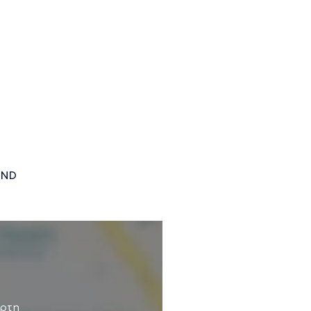
UND
άρτη