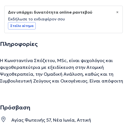
Δεν υπάρχει δυνατότητα online ραντεβού
Εκδήλωσε το ενδιαφέρον σου
Στείλε αίτημα
Πληροφορίες
Η Κωνσταντίνα Σπόζετου, MSc, είναι ψυχολόγος και
ψυχοθεραπεύτρια με εξειδίκευση στην Ατομική
Ψυχοθεραπεία, την Ομαδική Ανάλυση, καθώς και τη
Συμβουλευτική Ζεύγους και Οικογένειας. Είναι απόφοιτη
του προγράμματος Εφαρμοσμένης Ψυχολογίας του
University of Derby και κάτοχος μεταπτυχιακού τίτλου
στη Θυματοποίηση και το Ποινικό Δίκαιο από το Tilburg
Πρόσβαση
University της Ολλανδίας. Παράλληλα, έχει ολοκληρώσει
την εξειδίκευσή της στην Ομαδική Ανάλυση και στη
Αγίας Φωτεινής 57, Νέα Ιωνία, Αττική
Συμβουλευτική Ζεύγους & Οικογένειας μέσω της Ελληνικής