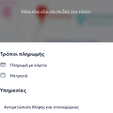
της ψυχικής υγείας.
Κάνε κλικ εδώ για να δεις τον χάρτη
Με πολυδιάστατη εμπειρία στη δουλειά με άτομα,
ζευγάρια, οικογένειες και ομάδες, παρέχει ένα
ολοκληρωμένο, ευέλικτο και εξατομικευμένο
θεραπευτικό πλαίσιο, στοχεύοντας στην ενίσχυση των
εσωτερικών πόρων, των δυνατοτήτων και της ψυχικής
ευημερίας κάθε θεραπευόμενου.
Τρόποι πληρωμής
Την περιγραφή επιμελείται η ομάδα του doctoranytime βασισμένη σε
Πληρωμή με κάρτα
επαληθευμένες πληροφορίες.
Μετρητά
Υπηρεσίες
Αντιμετώπιση θλίψης και στενοχώριας