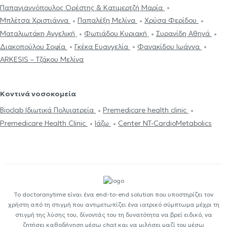
Παπαγιαννόπουλος Ορέστης & Κατιμερτζή Μαρία
Μπλέτσα Χριστιάννα
Παπαλέξη Μελίνα
Χρύσα Φερίδου
Ματαλιωτάκη Αγγελική
Φωτιάδου Κυριακή
Συρανίδη Αθηνά
Διακοπούλου Σοφία
Γκέκα Ευαγγελία
Φανακίδου Ιωάννα
ARKESIS – Τζάκου Μελίνα
Κοντινά νοσοκομεία
Bioclab Ιδιωτικά Πολυιατρεία
Premedicare health clinic
Premedicare Health Clinic
Ιάζω
Center NT-CardioMetabolics
Το doctoranytime είναι ένα end-to-end solution που υποστηρίζει τον
χρήστη από τη στιγμή που αντιμετωπίζει ένα ιατρικό σύμπτωμα μέχρι τη
στιγμή της λύσης του, δίνοντάς του τη δυνατότητα να βρεί ειδικό, να
ζητήσει καθοδήγηση μέσω chat και να μιλήσει μαζί του μέσω