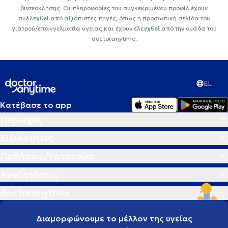
βιντεοκλήσης. Οι πληροφορίες του συγκεκριμένου προφίλ έχουν
συλλεχθεί από αξιόπιστες πηγές, όπως η προσωπική σελίδα του
γιατρού/επαγγελματία υγείας και έχουν ελεγχθεί από την ομάδα του
doctoranytime.
EL
Κατέβασε το app
Περιοχές
Ειδικότητες
Παθήσεις/Υπηρεσίες
Αναζητήσεις
doctoranytime
Διαμορφώνουμε το μέλλον της υγείας