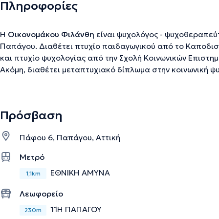
Πληροφορίες
Η
Οικονομάκου Φιλάνθη
είναι ψυχολόγος - ψυχοθεραπεύτ
Παπάγου. Διαθέτει πτυχίο παιδαγωγικού από το Καποδι
και πτυχίο ψυχολογίας από την Σχολή Κοινωνικών Επιστη
Ακόμη, διαθέτει μεταπτυχιακό δίπλωμα στην κοινωνική ψ
πανεπιστήμιο της Θράκης και το πανεπιστήμιο των Ιωανν
εκπαίδευση στην Εταιρεία Ψυχαναλυτικής Ψυχοθεραπεί
και ατομικές ψυχοθεραπείες ενήλικων. Έχει εργαστεί για
Πρόσβαση
της χώρας, πάνω από εικοσιπενταετία, στην Εταιρεία Κοι
Ψυχικής Υγείας, στο Ινστιτούτο Ψυχικής Υγείας Ενήλικων 
Πάφου 6, Παπάγου, Αττική
Εταιρεία Προαγωγής Ψυχοκοινωνικής Υγειάς Παιδιών και Εν
ιατρείο, παρέχει εξειδικευμένες λύσεις προσαρμοσμένες
Μετρό
της.
ΕΘΝΙΚΗ ΑΜΥΝΑ
1,1km
Λεωφορείο
Την περιγραφή επιμελείται η ομάδα του doctoranytime βασισμένη σε επαληθ
11Η ΠΑΠΑΓΟΥ
230m