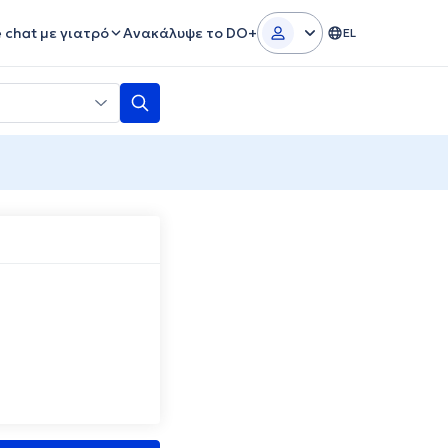
e chat με γιατρό
Ανακάλυψε το DO+
EL