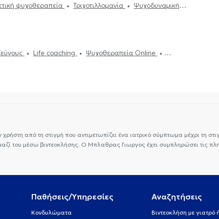
ετική ψυχοθεραπεία
Τριχοτιλλομανία
Ψυχοδυναμική
αι παιδιών
Ομαδική ψυχοθεραπεία
Κατάθλιψη
α
Life coaching
Υπνοθεραπεία
Σεξουαλικές Διαταραχές
ς
Τεστ προσωπικότητας
Τόνωση αυτοεκτίμησης
Άγχος
ζεύγους
Life coaching
Ψυχοθεραπεία Online
το διαδίκτυο
ΔΕΠΥ
Κρίση πανικού
Δίαιτα και διατροφή
ν χρήστη από τη στιγμή που αντιμετωπίζει ένα ιατρικό σύμπτωμα μέχρι τη στιγμ
 μαζί του μέσω βιντεοκλήσης. Ο Μπλαθρας Γιωργος έχει συμπληρώσει τις πλ
Παθήσεις/Υπηρεσίες
Αναζητήσεις
Κονδυλώματα
Βιντεοκλήση με γιατρό