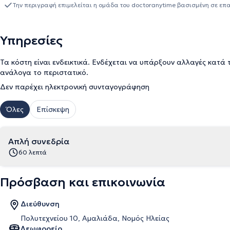
Ινστιτούτο Συμβουλευτικής και Ψυχοθεραπείας και Δίπλωμα στη 
Την περιγραφή επιμελείται η ομάδα του doctoranytime βασισμένη σε επ
συνεχή επιμόρφωσή του έχει συμμετάσχει σε αρκετά σεμινάρια, σ
πρακτική του άσκηση στην Ένωση Αθηνών για τη νόσο Αλτσχάιμερ 
Ερευνητής στο Εργαστήριο Ψυχολογίας του City Unity College. Επ
Υπηρεσίες
στο Rodi - Κέντρο Θεραπείας Παιδιών, Εφήβων και Οικογενειών κ
το 2022 - 24 υπήρξε Ψυχολόγος - Εξωτερικός Συνεργάτης στο Κέν
Τα κόστη είναι ενδεικτικά. Ενδέχεται να υπάρξουν αλλαγές κατά 
μέχρι και σήμερα, πέραν του ιδιωτικού του γραφείου, εργάζεται 
ανάλογα το περιστατικό.
Δεν παρέχει ηλεκτρονική συνταγογράφηση
Όλες
Επίσκεψη
Απλή συνεδρία
60 λεπτά
Πρόσβαση και επικοινωνία
Διεύθυνση
Πολυτεχνείου 10, Αμαλιάδα, Νομός Ηλείας
Λεωφορείο