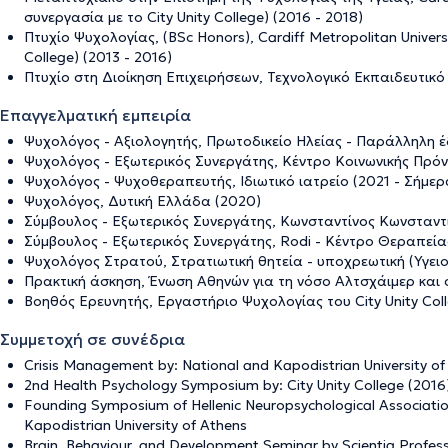
συνεργασία με το City Unity College) (2016 - 2018)
Πτυχίο Ψυχολογίας, (BSc Honors), Cardiff Metropolitan Univers
College) (2013 - 2016)
Πτυχίο στη Διοίκηση Επιχειρήσεων, Τεχνολογικό Εκπαιδευτικό
Επαγγελματική εμπειρία
Ψυχολόγος - Αξιολογητής, Πρωτοδικείο Ηλείας - Παράλληλη 
Ψυχολόγος - Εξωτερικός Συνεργάτης, Κέντρο Κοινωνικής Πρόνο
Ψυχολόγος - Ψυχοθεραπευτής, Ιδιωτικό ιατρείο (2021 - Σήμερ
Ψυχολόγος, Δυτική Ελλάδα (2020)
Σύμβουλος - Εξωτερικός Συνεργάτης, Κωνσταντίνος Κωνσταντι
Σύμβουλος - Εξωτερικός Συνεργάτης, Rodi - Κέντρο Θεραπείας
Ψυχολόγος Στρατού, Στρατιωτική θητεία - υποχρεωτική (Υγειο
Πρακτική άσκηση, Ένωση Αθηνών για τη νόσο Αλτσχάιμερ και 
Βοηθός Ερευνητής, Εργαστήριο Ψυχολογίας του City Unity Coll
Συμμετοχή σε συνέδρια
Crisis Management by: National and Kapodistrian University of
2nd Health Psychology Symposium by: City Unity College (2016) 
Founding Symposium of Hellenic Neuropsychological Associatio
Kapodistrian University of Athens
Brain, Behaviour, and Development Seminar by Scientia Profess