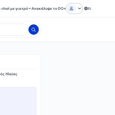
e chat με γιατρό
Ανακάλυψε το DO+
EL
μός Ηλείας