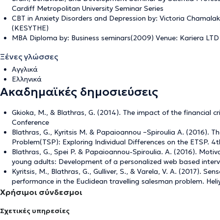
Cardiff Metropolitan University Seminar Series
CBT in Anxiety Disorders and Depression by: Victoria Chamalak
(KESYTHE)
MBA Diploma by: Business seminars(2009) Venue: Kariera LTD
Ξένες γλώσσες
Αγγλικά
Ελληνικά
Ακαδημαϊκές δημοσιεύσεις
Gkioka, M., & Blathras, G. (2014). The impact of the financial 
Conference
Blathras, G., Kyritsis M. & Papaioannou –Spiroulia A. (2016).
Problem(TSP): Exploring Individual Differences on the ETSP. 4
Blathras, G., Spei P. & Papaioannou-Spiroulia. A. (2016). Moti
young adults: Development of a personalized web based interv
Kyritsis, M., Blathras, G., Gulliver, S., & Varela, V. A. (2017). S
performance in the Euclidean travelling salesman problem. Heli
Χρήσιμοι σύνδεσμοι
Σχετικές υπηρεσίες