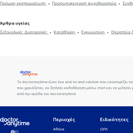
Πρόωρη εκσπερμάτωση
Προσωποκεντρική ψυχοθεραπεία
Συνθ
ψυχοθεραπεία
Συμβουλευτική εφήβων
Συμβουλευτική γονέων κ
Νοητική ενδυνάμωση
Συμβουλευτική φροντιστών ατόμων με άνοι
Άρθρα υγείας
Ψυχογενής Βουλιμία - Ψυχογενής Ανορεξία
Διαχείριση πένθου
Σεξουαλικές Διαταραχές
Κατάθλιψη
Εγκυμοσύνη
Θεραπεία 
και Στρες
Κρίση πανικού
Ψυχογενής Βουλιμία - Ψυχογενής Ανορεξία
Αυτισμός
Εθισμός σ
Εθισμός
Τεστ επαγγελματικού προσανατολισμού
Το doctoranytime είναι ένα end-to-end solution που υποστηρίζει το
που χρειάζεται, να ζητήσει καθοδήγηση μέσω chat και να μιλήσει
από την ομάδα του doctoranytime.
Περιοχές
Ειδικότητες
Αθήνα
ΩΡΛ
EL