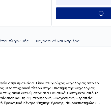
όποι πληρωμής
Βιογραφικό και καριέρα
αφείο στην Αμαλιάδα. Είναι πτυχιούχος Ψυχολογίας από το
οχος μεταπτυχιακού τίτλου στην Επιστήμη της Ψυχολογίας
 μεταπτυχιακού διπλώματος στα Γνωστικά Συστήματα από το
παίδευση και τη Συμπεριφορική Οικογενειακή Θεραπεία
 Ερευνητικό Κέντρο Ψυχικής Υγιεινής, Νευροεπιστημών και
κή Ψυχοθεραπεία και Συμβουλευτική από το Ευρωπαϊκό