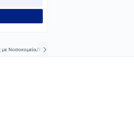
 με Νοσοκομεία/Κλινικές
Βιογραφικό και καριέρα