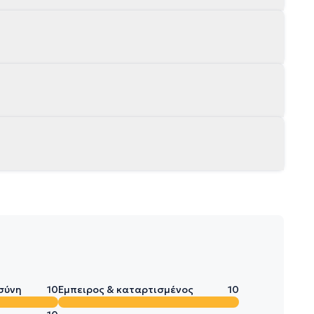
σύνη
10
Έμπειρος & καταρτισμένος
10