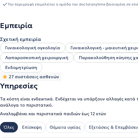
δραστηριότητες στα μεγαλύτερα συνέδρια της Ελλάδας και του εξωτερικού. Από το 2020 αποτελεί μέλο
Την περιγραφή επιμελείται η ομάδα του doctoranytime βασισμένη σε επ
επιτροπής της Ελληνικής Μαιευτικής και Γυναικολογικής Εταιρεία
κατευθυντηρίων οδηγιών οι οποίες απευθύνονται σε ιατρούς μαιε
είναι συντάκτης του Ελληνικού Περιοδικού Μαιευτικής Γυναικολογία
Εμπειρία
περισσότερα από 20 βραβεία στην Ελλάδα και το εξωτερικό. ΄
Σχετική εμπειρία
Γυναικολογική ογκολογία
Γυναικολογική - μαιευτική χει
Λαπαροσκοπική χειρουργική
Παρακολούθηση κύησης χαμ
Ενδομητρίωση
27 συστάσεις ασθενών
Υπηρεσίες
Τα κόστη είναι ενδεικτικά. Ενδέχεται να υπάρξουν αλλαγές κατά 
ανάλογα το περιστατικό.
Αναλαμβάνει και περιστατικά παιδιών έως 12 ετών
Όλες
Επίσκεψη
Θέματα υγείας
Εξετάσεις & Επεμβάσει