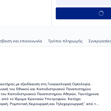
βαση και επικοινωνία
Τρόποι πληρωμής
Συνεργασίες
ευτήρας με εξειδίκευση στη Γυναικολογική Ογκολογία.
λινική του Εθνικού και Καποδιστριακού Πανεπιστημίου
ό το Ίδρυμα Κρατικών Υποτροφιών. Κατέχει
ική, Ρομποτική Χειρουργική και Τηλεχειρουργική” από το
ες, ενώ ταυτόχρονα συμμετέχει με ερευνητικές