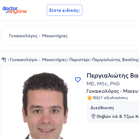
doctoranytime
Είστε ειδικός;
Γυναικολόγοι - Μαιευτήρες
Περιστέρι
Περγιαλιώτης Βασίλης
Περγιαλιώτης Βα
MD, MSc, PhD
Γυναικολόγος - Μαιευ
|
10
27 αξιολογήσεις
Διεύθυνση
Θηβών 46 & Τζων Κέν