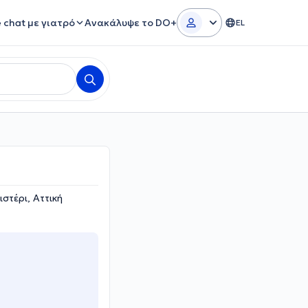
e chat με γιατρό
Ανακάλυψε το DO+
EL
στέρι, Αττική