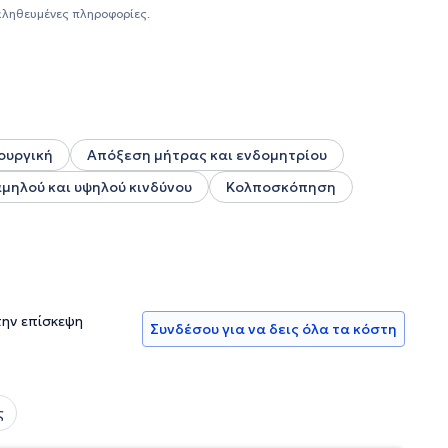
ς της οργανωτικής
αληθευμένες πληροφορίες.
ς (ΕΜΓΕ) η οποία είναι υπεύθυνη για το συντονισμό των
υτήρες γυναικολόγους και μαίες-μαιευτές. Από το 2020
ς. Για το κλινικό και ακαδημαϊκό του έργο έχει λάβει
ρουργική
Απόξεση μήτρας και ενδομητρίου
ηλού και υψηλού κινδύνου
Κολποσκόπηση
την επίσκεψη
Συνδέσου για να δεις όλα τα κόστη
ς