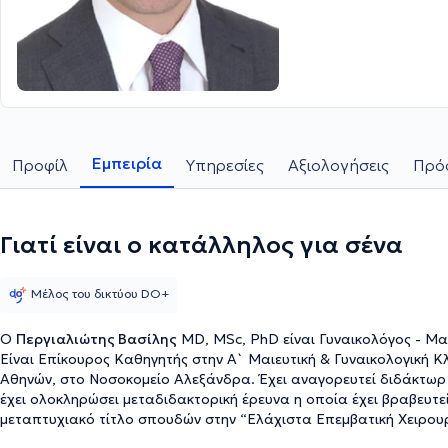
Εμπειρία
Προφίλ
Υπηρεσίες
Αξιολογήσεις
Πρόσ
Γιατί είναι ο κατάλληλος για σένα
Μέλος του δικτύου DO+
Ο
Περγιαλιώτης Βασίλης
MD, MSc, PhD είναι Γυναικολόγος - Μαι
Είναι Επίκουρος Καθηγητής στην Α` Μαιευτική & Γυναικολογική Κ
Αθηνών, στο Νοσοκομείο Αλεξάνδρα. Έχει αναγορευτεί διδάκτωρ του Καποδιστριακού Πανεπιστημίου Αθηνών. Ταυτόχρονα
έχει ολοκληρώσει μεταδιδακτορική έρευνα η οποία έχει βραβευτεί απ
μεταπτυχιακό τίτλο σπουδών στην “Ελάχιστα Επεμβατική Χειρουργ
ίδιο Πανεπιστήμιο. Σε ετήσια βάση δημοσιεύει πολυάριθμες μελέτ