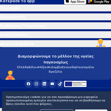
Κατέβασε το app
Περιοχές
Ειδικότητες
Παθήσεις/Υπηρεσίες
Αναζητήσεις
doctoranytime
Διαμορφώνουμε το μέλλον της υγείας
παγκοσμίως
Ελλάδα
Βέλγιο
Μεξικό
Κολομβία
Εκουαδόρ
Γουατεμάλα
Βραζιλία
Οροι χρήσης
Cookies
Πολιτική προστασίας προσωπικού απορρήτου
Χρησιμοποιούμε cookies για να σου προσφέρουμε μια κορυφαία
© 2026 doctoranytime
προσωποποιημένη εμπειρία doctoranytime και να σε βοηθήσουμε να
βρεις εύκολα αυτό που ψάχνεις.