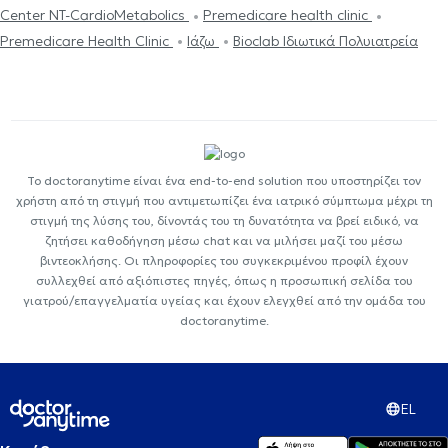
Center NT-CardioMetabolics
Premedicare health clinic
Premedicare Health Clinic
Ιάζω
Bioclab Ιδιωτικά Πολυιατρεία
Το doctoranytime είναι ένα end-to-end solution που υποστηρίζει τον
χρήστη από τη στιγμή που αντιμετωπίζει ένα ιατρικό σύμπτωμα μέχρι τη
στιγμή της λύσης του, δίνοντάς του τη δυνατότητα να βρεί ειδικό, να
ζητήσει καθοδήγηση μέσω chat και να μιλήσει μαζί του μέσω
βιντεοκλήσης. Οι πληροφορίες του συγκεκριμένου προφίλ έχουν
συλλεχθεί από αξιόπιστες πηγές, όπως η προσωπική σελίδα του
γιατρού/επαγγελματία υγείας και έχουν ελεγχθεί από την ομάδα του
doctoranytime.
EL