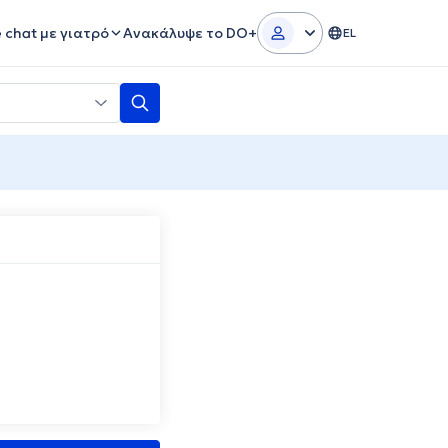
e chat με γιατρό
Ανακάλυψε το DO+
EL