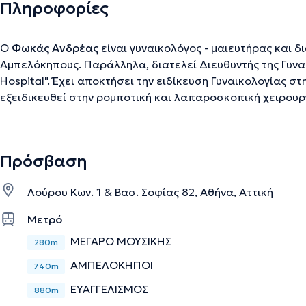
Πληροφορίες
Ο
Φωκάς Ανδρέας
είναι γυναικολόγος - μαιευτήρας και δι
Αμπελόκηπους. Παράλληλα, διατελεί Διευθυντής της Γυναι
Hospital". Έχει αποκτήσει την ειδίκευση Γυναικολογίας στ
εξειδικευθεί στην ρομποτική και λαπαροσκοπική χειρουργ
Διευθυντής Κέντρου Αναπαραγωγής, εξωσωματικής γονιμ
χειρουργικής, laser χειρουργικής και παθολογίας τραχήλο
συλλόγων στην Ελλάδα και το εξωτερικό.
Πρόσβαση
Λούρου Κων. 1 & Βασ. Σοφίας 82, Αθήνα, Αττική
Την περιγραφή επιμελείται η ομάδα του doctoranytime βασισμένη σε επαληθ
Μετρό
ΜΕΓΑΡΟ ΜΟΥΣΙΚΗΣ
280m
ΑΜΠΕΛΟΚΗΠΟΙ
740m
ΕΥΑΓΓΕΛΙΣΜΟΣ
880m