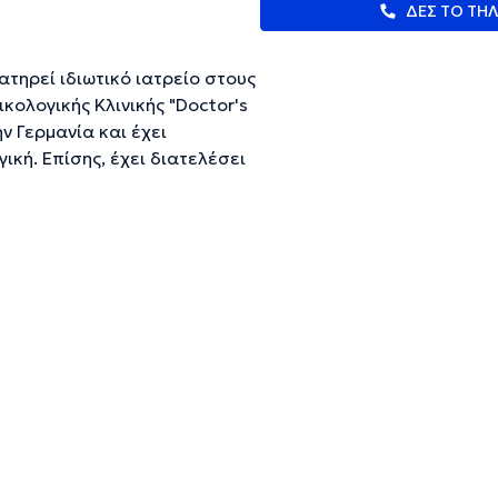
ΔΕΣ ΤΟ ΤΗ
ατηρεί ιδιωτικό ιατρείο στους
κολογικής Κλινικής "Doctor's
ην Γερμανία και έχει
ική. Επίσης, έχει διατελέσει
οποίησης και αναπαραγωγικής
υ. Είναι μέλος επιστημονικών
ευμένες πληροφορίες.