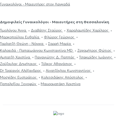
Γυναικολόγοι - Μαιευτήρες στον Λαγκαδά
Δημοφιλείς Γυναικολόγοι - Μαιευτήρες στη Θεσσαλονίκη
Τιμολόγου Άννα
Διαβάτης Σταύρος
Χαραλαμπίδης Χαρίλαος
Μαρκοπούλου Ευθαλία
Φλώρος Γεώργιος
Ταρλατζή Θεώνη - Νόνικα
Σαρρή Μαρία
Καλοειδά - Παπαϊωάννου Κωνσταντίνα MD
Ζαχομήτρος Φώτιος
Αμπατζή Χριστίνα
Παναγιώτης Δ. Παππάς
Τσακιρίδης Ιωάννης
Ζούζουλας Δημήτριος
Τόλκος Αθανάσιος
Dr Τραϊανός Αλέξανδρος
Αϊνατζόγλου Κωνσταντίνος
Μοσχίδης Ευστράτιος
Κολιτσιδάκης Απόστολος
Παπαλεξίου Ξενοφών
Μαυροματάκη Χριστίνα