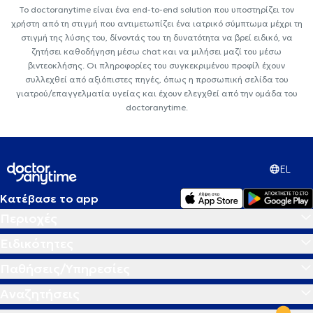
Το doctoranytime είναι ένα end-to-end solution που υποστηρίζει τον
χρήστη από τη στιγμή που αντιμετωπίζει ένα ιατρικό σύμπτωμα μέχρι τη
στιγμή της λύσης του, δίνοντάς του τη δυνατότητα να βρεί ειδικό, να
ζητήσει καθοδήγηση μέσω chat και να μιλήσει μαζί του μέσω
βιντεοκλήσης. Οι πληροφορίες του συγκεκριμένου προφίλ έχουν
συλλεχθεί από αξιόπιστες πηγές, όπως η προσωπική σελίδα του
γιατρού/επαγγελματία υγείας και έχουν ελεγχθεί από την ομάδα του
doctoranytime.
EL
Κατέβασε το app
Περιοχές
Ειδικότητες
Παθήσεις/Υπηρεσίες
Αναζητήσεις