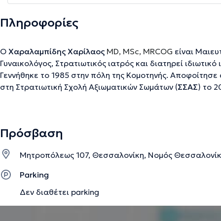
Πληροφορίες
Ο
Χαραλαμπίδης Χαρίλαος
MD, MSc, MRCOG
είναι Μαιευ
Γυναικολόγος, Στρατιωτικός ιατρός και διατηρεί ιδιωτικό
Γεννήθηκε το 1985 στην πόλη της Κομοτηνής. Αποφοίτησε 
στη Στρατιωτική Σχολή Αξιωματικών Σωμάτων (
ΣΣΑΣ
) το 
Ανθυπολοχαγός (Ιατρός) έχοντας παράλληλα αποφοιτήσε
Αριστοτελείου Πανεπιστημίου Θεσσαλονίκης
το 2008. Ο
στη Μαιευτική – Γυναικολογία στη Μεγάλη Βρετανία, συγκ
Πρόσβαση
Hospital καθώς και στο St. James’ University Hospital. Κα
εκπαιδεύσεώς του στο NHS, απέκτησε εξαιρετική εμπειρί
Μητροπόλεως 107, Θεσσαλονίκη, Νομός Θεσσαλονί
– Γυναικολογίας, όπου και μετά από την επιτυχία του στι
κλινική και χειρουργική εμπειρία κατέκτησε τον τίτλο του
Parking
Κολεγίου Μαιευτήρων – Γυναικολόγων της Μεγάλης Βρε
Δεν διαθέτει parking
τη
Μαιευτική
, η εμπειρία του περιλαμβάνει εξαιρετική γ
υψηλού κινδύνου, έχοντας εργαστεί σε εξειδικευμένες κλι
εγκυμονούσες με αιματολογικά και ανοσολογικά προβλήμ