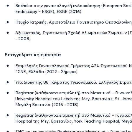
Bachelor στην γυναικολογική ενδοσκόπηση (European Socie
Endoscopy – ESGE), ESGE (2016)
Πτυχίο Ιατρικής, Αριστοτέλειο Πανεπιστήμιο Θεσσαλονίκη
Αξιωματικός, Στρατιωτική Σχολή Αξιωματικών Σωμάτων (Σ
- 2008)
Επαγγελματική εμπειρία
Επιμελητής Γυναικολογικού Τμήματος 424 Στρατιωτικού 
ΓΣΝΕ, Ελλάδα (2022 - Σήμερα)
Υποδιοικητής 88 Τάγματος Υγειονομικού, Ελληνικός Στρατ
Registrar (καθήκοντα επιμελητή) στο Μαιευτικό – Γυναικο
University Hospital του Leeds της Μεγ. Βρετανίας, St. Jame
Μεγάλη Βρετανία (2016 - 2018)
Registrar (καθήκοντα επιμελητή) στο Μαιευτικό – Γυναικο
Hospital της Μεγ. Βρετανίας, York Teaching Hospital, Μεγ
SHO και εν συνεχεία Registrar στο Μαιευτικό – Γυναικολο