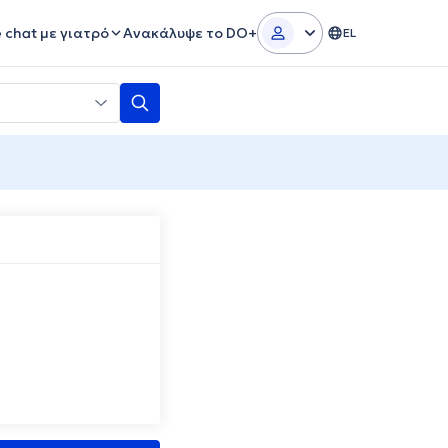
e chat με γιατρό
Ανακάλυψε το DO+
EL