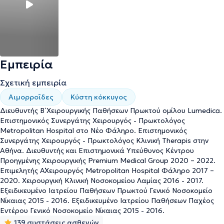
πιστοποιηθεί στην χρήση των σύγχρονων οπτικών ινών Laser,
ραδιοσυχνοτήτων (RF) και υπερήχων (HAL) στην Χειρουργική των
παθήσεων του Πρωκτού (κύστη κόκκυγος, αιμορροΐδων,
περιεδρικό συρίγγιο-απόστημα, ραγάδα πρωκτού,
κονδυλώματα).Ετήσια είναι ομιλητής και συμμετέχει με εργασίες
σε πλήθος μετεκπαιδευτικών σεμιναρίων και συνεδρίων του
εξωτερικού και της Ελλάδας και ενημερώνεται κυρίως για τις
Εμπειρία
τρέχουσες εξελίξεις της Πρωκτολογίας και της Ελάχιστα
Επεμβατικής Χειρουργικής.Από το 2017 είναι κριτής του
Σχετική εμπειρία
Αμερικάνικου Χειρουργικού περιοδικού and Trauma Cases and
Αιμορροΐδες
Κύστη κόκκυγος
Reviews και το 2023 ανακοίνωσε την πρώτη παγκόσμια
Διευθυντής Β΄ Χειρουργικής Παθήσεων Πρωκτού ομίλου Lumedica.
δημοσίευση με νέα δεδομένα στην σύγχρονη αντιμετώπιση στη
Επιστημονικός Συνεργάτης Χειρουργός - Πρωκτολόγος
κύστη του κόκκυγα με Laser με την νέα ίνα Infinate Ring.
Metropolitan Hospital στο Νέο Φάληρο. Επιστημονικός
Συνεργάτης Χειρουργός - Πρωκτολόγος Κλινική Therapis στην
Αθήνα. Διευθυντής και Επιστημονικά Υπεύθυνος Κέντρου
Προηγμένης Χειρουργικής Premium Medical Group 2020 – 2022.
Επιμελητής Α΄Χειρουργός Μetropolitan Hospital Φάληρο 2017 –
2020. Χειρουργική Κλινική Νοσοκομείου Λαμίας 2016 - 2017.
Eξειδικευμένο Iατρείου Παθήσεων Πρωκτού Γενικό Νοσοκομείο
Νίκαιας 2015 - 2016. Eξειδικευμένο Iατρείου Παθήσεων Παχέος
Εντέρου Γενικό Νοσοκομείο Νίκαιας 2015 - 2016.
139 συστάσεις ασθενών