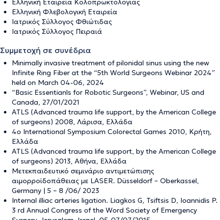
Ελληνική Εταιρεία Κολοπρωκτολογίας
Ελληνική Φλεβολογική Εταιρεία
Ιατρικός Σύλλογος Φθιώτιδας
Ιατρικός Σύλλογος Πειραιά
Συμμετοχή σε συνέδρια
Minimally invasive treatment of pilonidal sinus using the new
Infinite Ring Fiber at the “5th World Surgeons Webinar 2024”
held on March 04-06, 2024
“Basic Essentianls for Robotic Surgeons”, Webinar, US and
Canada, 27/01/2021
ATLS (Advanced trauma life support, by the American College
of surgeons) 2008, Λάρισα, Ελλάδα
4o International Symposium Colorectal Games 2010, Κρήτη,
Ελλάδα
ATLS (Advanced trauma life support, by the American College
of surgeons) 2013, Αθήνα, Ελλάδα
Μετεκπαιδευτικό σεμινάριο αντιμετώπισης
αιμορροϊδοπάθειας με LASER. Düsseldorf – Oberkassel,
Germany | 5 – 8 /06/ 2023
Internal illiac arteries ligation. Liagkos G, Tsiftsis D, Ioannidis P.
3 rd Annual Congress of the Word Society of Emergency
Surgery, Jerusalem, Israel, 05-07/07/2015