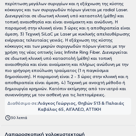
περίπτωση μεγάλων συριγγίων και η εξάχνωση της κύστης
κόκκυγος και των συριγγωδών πόρων γίνεται με radial Laser.
Διενεργείται σε ιδιωτική κλινική υπό καταστολή (μέθη) και
τοπική αναισθησία και είναι αναίμακτη και ανώδυνη. H
παραμονή στην κλινική είναι 3 ώρες και η αποθεραπεία είναι
άμεση. 3) Τεχνική SiLaC με Laser με κυκλικής απελευθέρωσης
ενέργειας τελευταίας γενιάς. Η εξάχνωση της κύστης
κόκκυγος και των μικρών συριγγωδών πόρων γίνεται με την
χρήση της νέας οπτικής ίνας Infinite Ring Fiber. Διενεργείται
σε ιδιωτική κλινική υπό καταστολή (μέθη) και τοπική
αναισθησία και είναι αναίμακτη και πλήρως ανώδυνη με την
πιο γρήγορη επούλωση τραύματος (1 η παγκόσμια
δημοσίευση). Η παραμονή είναι 2 - 3 ώρες στην κλινική και η
αποθεραπεία είναι άμεση. 4) Τεχνική με ανοιχτή μέθοδο ή
δημιουργία κρημνών. Κατόπιν εκτίμησης από τον ιατρό και
συνεννόησης με τον ασθενή για τις λεπτομέρειες.
Διαθέσιμο σε:
Λιάγκος Γεώργιος, Θηβών 513 & Παλαιάς
Καβάλας 65, ΑΙΓΑΛΕΩ, ΑΤΤΙΚΗ
30 λεπτά
Λαπαροσκοπική χολοκυστεκτομή