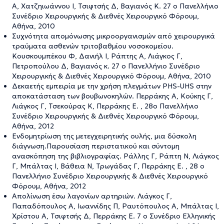
Α, Χατζηιωάννου Ι, Τσιφτσής Δ, Βαγιανός Κ. 27 ο Πανελλήνιο
Συνέδριο Χειρουργικής & Διεθνές Χειρουργικό Φόρουμ,
Αθήνα, 2010
Συχνότητα απομόνωσης μικροοργανισμών από χειρουργικά
τραύματα ασθενών τριτοβαθμίου νοσοκομείου.
Κουσκουμπέκου Φ, Δανιήλ Ι, Ράπτης Α, Λιάγκος Γ,
Πετροπούλου Δ, Βαγιανός κ. 27 ο Πανελλήνιο Συνέδριο
Χειρουργικής & Διεθνές Χειρουργικό Φόρουμ, Αθήνα, 2010
Δεκαετής εμπειρία με την χρήση πλεγμάτων PHS-UHS στην
αποκατάσταση των βουβωνοκηλών. Περράκης Α, Κούκης Γ,
Λιάγκος Γ, Τσεκούρας Κ, Περράκης Ε. , 28ο Πανελλήνιο
Συνέδριο Χειρουργικής & Διεθνές Χειρουργικό Φόρουμ,
Aθήνα, 2012
Ενδομητρίωση της μετεγχειρητικής ουλής, μια δύσκολη
διάγνωση.Παρουσίαση περιστατικού και σύντομη
ανασκόπηση της βιβλιογραφίας. Ράλλης Γ, Ράπτη Ν, Λιάγκος
Γ, Μπάλτας Ι, Βάθεια Ν, Τρωγάδας Γ, Περράκης Ε. , 28 ο
Πανελλήνιο Συνέδριο Χειρουργικής & Διεθνές Χειρουργικό
Φόρουμ, Aθήνα, 2012
Απολίνωση έσω λαγονίων αρτηριών. Λιάγκος Γ,
Παπαδόπουλος Α, Ιωαννίδης Π, Ραυτόπουλος Α, Μπάλτας Ι,
Χρίστου Α, Τσιφτσής Δ, Περράκης Ε. 7 ο Συνέδριο Ελληνικής