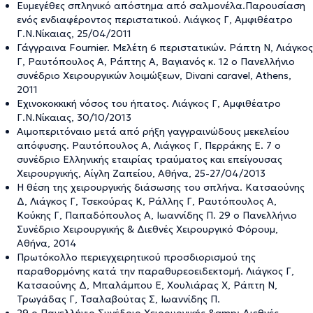
Ευμεγέθες σπληνικό απόστημα από σαλμονέλα.Παρουσίαση
ενός ενδιαφέροντος περιστατικού. Λιάγκος Γ, Αμφιθέατρο
Γ.Ν.Νίκαιας, 25/04/2011
Γάγγραινα Fournier. Mελέτη 6 περιστατικών. Ράπτη Ν, Λιάγκος
Γ, Ραυτόπουλος Α, Ράπτης Α, Βαγιανός κ. 12 ο Πανελλήνιο
συνέδριο Χειρουργικών λοιμώξεων, Divani caravel, Athens,
2011
Eχινοκοκκική νόσος του ήπατος. Λιάγκος Γ, Αμφιθέατρο
Γ.Ν.Νίκαιας, 30/10/2013
Αιμοπεριτόναιο μετά από ρήξη γαγγραινώδους μεκελείου
απόφυσης. Ραυτόπουλος Α, Λιάγκος Γ, Περράκης Ε. 7 ο
συνέδριο Ελληνικής εταιρίας τραύματος και επείγουσας
Χειρουργικής, Αίγλη Ζαπείου, Αθήνα, 25-27/04/2013
Η θέση της χειρουργικής διάσωσης του σπλήνα. Κατσαούνης
Δ, Λιάγκος Γ, Τσεκούρας Κ, Ράλλης Γ, Ραυτόπουλος Α,
Κούκης Γ, Παπαδόπουλος Α, Ιωαννίδης Π. 29 ο Πανελλήνιο
Συνέδριο Χειρουργικής & Διεθνές Χειρουργικό Φόρουμ,
Αθήνα, 2014
Πρωτόκολλο περιεγχειρητικού προσδιορισμού της
παραθορμόνης κατά την παραθυρεοειδεκτομή. Λιάγκος Γ,
Κατσαούνης Δ, Μπαλάμπου Ε, Χουλιάρας Χ, Ράπτη Ν,
Τρωγάδας Γ, Τσαλαβούτας Σ, Ιωαννίδης Π.
29 ο Πανελλήνιο Συνέδριο Χειρουργικής &amp; Διεθνές