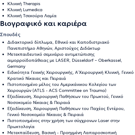
Κλινική Therapis
Κλινική Lumedica
Kλινική Τσεκούρα Λαμία
Βιογραφικό και καριέρα
Σπουδές
Διδακτορικό δίπλωμα, Εθνικό και Καποδιστριακό
Πανεπιστήμιο Αθηνών, Αριστούχος Διδάκτωρ
Μετεκπαιδευτικό σεμινάριο αντιμετώπισης
αιμορροϊδοπάθειας με LASER, Düsseldorf – Oberkassel,
Germany
Ειδικότητα Γενικής Χειρουργικής, Α΄ Χειρουργική Κλινική, Γενικό
Κρατικό Νίκαιας και Πειραιά
Πιστοποιημένο μέλος του Αμερικάνικου Κολεγίου των
Χειρουργών (ATLS - ACS Committee on Trauma)
Εξειδίκευση, Χειρουργική Παθήσεων του Πρωκτού, Γενικό
Νοσοκομείο Νίκαιας & Πειραιά
Εξειδίκευση, Χειρουργική Παθήσεων του Παχέος Εντέρου,
Γενικό Νοσοκομείο Νίκαιας & Πειραιά
Πιστοποιημένος στην χρήση των σύγχρονων Laser στην
Πρωκτολογία
Μετεκπαίδευση, Βασική - Προηγμένη Λαπαροσκοπική