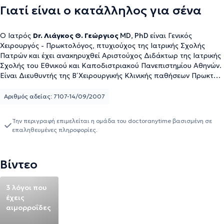
Γιατί είναι ο κατάλληλος για σένα
Ο Ιατρός
Dr. Λιάγκος Θ. Γεώργιος
ΜD, PhD
είναι Γενικός
Χειρουργός - Πρωκτολόγος, πτυχιούχος της Ιατρικής Σχολής
Πατρών και έχει ανακηρυχθεί Αριστούχος Διδάκτωρ της Ιατρικής
Σχολής του Εθνικού και Καποδιστριακού Πανεπιστημίου Αθηνών.
Είναι Διευθυντής της Β΄ Χειρουργικής Κλινικής παθήσεων Πρωκτού
του ομίλου Lumedica και Επιστημονικός Συνεργάτης Χειρουργός -
Πρωκτολόγος του Metropolitan Hospital στο Νέο Φάληρο και στο
Αριθμός αδείας: 7107-14/09/2007
Therapis στην Αθήνα και διατηρεί ιδιωτικό ιατρείο στο Αιγάλεω
και στη Λαμία. Είναι πιστοποιημένο μέλος του Αμερικάνικου
Την περιγραφή επιμελείται η ομάδα του doctoranytime βασισμένη σε
Κολεγίου των Χειρουργών (ATLS - ACS Committee on Trauma)
επαληθευμένες πληροφορίες.
και ενεργό μέλος της Ελληνικής Χειρουργικής Εταιρείας,της
Ελληνικής Εταιρείας Ενδοσκοπικής Χειρουργικής και Άλλων
Επεμβατικών Τεχνικών, της Ελληνικής Εταιρείας
Βίντεο
Κολοπρωκτολογίας και της Ελληνικής Φλεβολογικής
Εταιρείας.Έχει εξειδικευτεί στη Χειρουργική Παθήσεων Πρωκτού
και στην Χειρουργική Παθήσεων του Εντέρου στο Γενικό Κρατικό
3 λόγοι που
Νοσοκομείο Νίκαιας και έχει μετεκπαιδευτεί στην Προηγμένη
έχεις
Λαπαροσκοπική Χειρουργική και στην Ελάχιστα Επεμβατική
αιμορροΐδες
Χειρουργική Κηλών του κοιλιακού τοιχώματος. Επίσης, έχει