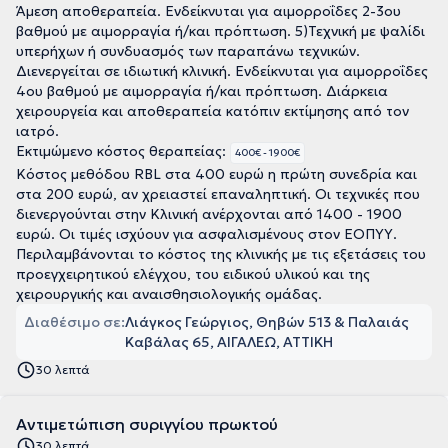
Άμεση αποθεραπεία. Ενδείκνυται για αιμορροΐδες 2-3ου
βαθμού με αιμορραγία ή/και πρόπτωση. 5)Τεχνική με ψαλίδι
υπερήχων ή συνδυασμός των παραπάνω τεχνικών.
Διενεργείται σε ιδιωτική κλινική. Ενδείκνυται για αιμορροΐδες
4ου βαθμού με αιμορραγία ή/και πρόπτωση. Διάρκεια
χειρουργεία και αποθεραπεία κατόπιν εκτίμησης από τον
ιατρό.
Εκτιμώμενο κόστος θεραπείας:
400€ - 1900€
Κόστος μεθόδου RBL στα 400 ευρώ η πρώτη συνεδρία και
στα 200 ευρώ, αν χρειαστεί επαναληπτική. Οι τεχνικές που
διενεργούνται στην Κλινική ανέρχονται από 1400 - 1900
ευρώ. Οι τιμές ισχύουν για ασφαλισμένους στον ΕΟΠΥΥ.
Περιλαμβάνονται το κόστος της κλινικής με τις εξετάσεις του
προεγχειρητικού ελέγχου, του ειδικού υλικού και της
χειρουργικής και αναισθησιολογικής ομάδας.
Διαθέσιμο σε:
Λιάγκος Γεώργιος, Θηβών 513 & Παλαιάς
Καβάλας 65, ΑΙΓΑΛΕΩ, ΑΤΤΙΚΗ
30 λεπτά
Αντιμετώπιση συριγγίου πρωκτού
30 λεπτά