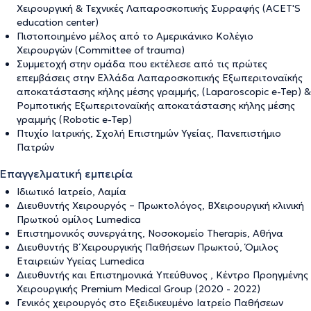
Χειρουργική & Τεχνικές Λαπαροσκοπικής Συρραφής (ACET'S
education center)
Πιστοποιημένο μέλος από το Αμερικάνικο Κολέγιο
Χειρουργών (Committee of trauma)
Συμμετοχή στην ομάδα που εκτέλεσε από τις πρώτες
επεμβάσεις στην Ελλάδα Λαπαροσκοπικής Εξωπεριτοναϊκής
αποκατάστασης κήλης μέσης γραμμής, (Laparoscopic e-Tep) &
Ρομποτικής Εξωπεριτοναϊκής αποκατάστασης κήλης μέσης
γραμμής (Robotic e-Tep)
Πτυχίο Ιατρικής, Σχολή Επιστημών Υγείας, Πανεπιστήμιο
Πατρών
Επαγγελματική εμπειρία
Ιδιωτικό Ιατρείο, Λαμία
Διευθυντής Χειρουργός – Πρωκτολόγος, Β΄Χειρουργική κλινική
Πρωτκού ομίλος Lumedica
Επιστημονικός συνεργάτης, Νοσοκομείο Therapis, Αθήνα
Διευθυντής Β΄ Χειρουργικής Παθήσεων Πρωκτού, Όμιλος
Εταιρειών Υγείας Lumedica
Διευθυντής και Επιστημονικά Υπεύθυνος , Κέντρο Προηγμένης
Χειρουργικής Premium Medical Group (2020 - 2022)
Γενικός χειρουργός στο Eξειδικευμένο Iατρείο Παθήσεων