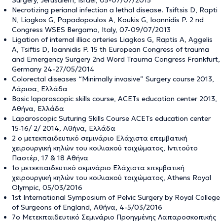
Necrotizing perianal infection a lethal disease. Tsiftsis D, Rapti
N, Liagkos G, Papadopoulos A, Koukis G, Ioannidis P. 2 nd
Congress WSES Bergamo, Italy, 07-09/07/2013
Ligation of internal illiac arteries Liagkos G, Raptis A, Aggelis
A, Tsiftis D, Ioannidis P. 15 th European Congress of trauma
and Emergency Surgery 2nd Word Trauma Congress Frankfurt,
Germany 24-27/05/2014
Colorectal diseases “Minimally invasive” Surgery course 2013,
Λάρισα, Ελλάδα
Basic laparoscopic skills course, ACETs education center 2013,
Αθήνα, Ελλάδα
Laparoscopic Suturing Skills Course ACETs education center
15-16/ 2/ 2014, Αθήνα, Ελλάδα
2 ο μετεκπαιδευτικό σεμινάριο Ελάχιστα επεμβατική
χειρουργική κηλών του κοιλιακού τοιχώματος, Ιντιτούτο
Παστέρ, 17 & 18 Αθήνα
1ο μετεκπαιδευτικό σεμινάριο Ελάχιστα επεμβατική
χειρουργική κηλών του κοιλιακού τοιχώματος, Athens Royal
Olympic, 05/03/2016
1st International Symposium of Pelvic Surgery by Royal College
of Surgeons of England, Aθήνα, 4-5/03/2016
7ο Μετεκπαιδευτικό Σεμινάριο Προηγμένης Λαπαροσκοπικής