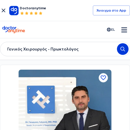
Doctoranytime
Άνοιγμα στο App
doctoranytime
EL
Γενικός Χειρουργός - Πρωκτολόγος