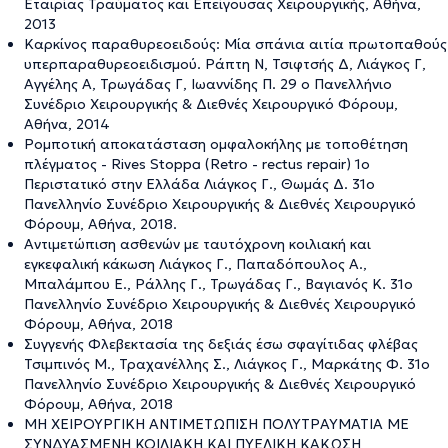
Εταιρίας Τραύματος και Επείγουσας Χειρουργικής, Αθήνα,
2013
Καρκίνος παραθυρεοειδούς: Mία σπάνια αιτία πρωτοπαθούς
υπερπαραθυρεοειδισμού. Ράπτη Ν, Τσιφτσής Δ, Λιάγκος Γ,
Αγγέλης Α, Τρωγάδας Γ, Ιωαννίδης Π. 29 ο Πανελλήνιο
Συνέδριο Χειρουργικής & Διεθνές Χειρουργικό Φόρουμ,
Αθήνα, 2014
Ρομποτική αποκατάσταση ομφαλοκήλης με τοποθέτηση
πλέγματος - Rives Stoppa (Retro - rectus repair) 1o
Περιστατικό στην Ελλάδα Λιάγκος Γ., Θωμάς Δ. 31ο
Πανελληνίο Συνέδριο Χειρουργικής & Διεθνές Χειρουργικό
Φόρουμ, Αθήνα, 2018.
Αντιμετώπιση ασθενών με ταυτόχρονη κοιλιακή και
εγκεφαλική κάκωση Λιάγκος Γ., Παπαδόπουλος Α.,
Μπαλάμπου Ε., Ράλλης Γ., Τρωγάδας Γ., Βαγιανός Κ. 31ο
Πανελληνίο Συνέδριο Χειρουργικής & Διεθνές Χειρουργικό
Φόρουμ, Αθήνα, 2018
Συγγενής Φλεβεκτασία της δεξιάς έσω σφαγίτιδας φλέβας
Τσιμπινός M., Τραχανέλλης Σ., Λιάγκος Γ., Μαρκάτης Φ. 31ο
Πανελληνίο Συνέδριο Χειρουργικής & Διεθνές Χειρουργικό
Φόρουμ, Αθήνα, 2018
MΗ ΧΕΙΡΟΥΡΓΙΚΗ ΑΝΤΙΜΕΤΩΠΙΣΗ ΠΟΛΥΤΡΑΥΜΑΤΙΑ ΜΕ
ΣΥΝΔΥΑΣΜΕΝΗ ΚΟΙΛΙΑΚΗ ΚΑΙ ΠΥΕΛΙΚΗ ΚΑΚΩΣΗ