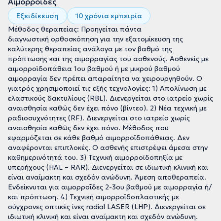
Αιμορροΐδες
Εξειδίκευση
10 χρόνια εμπειρία
Μέθοδος θεραπείας: Προηγείται πάντα
διαγνωστική ορθοσκόπηση για την εξατομίκευση της
καλύτερης θεραπείας ανάλογα με τον βαθμό της
πρόπτωσης και της αιμορραγίας του ασθενούς. Ασθενείς με
αιμορροϊδοπάθεια 1ου βαθμού ή με μικρού βαθμού
αιμορραγία δεν πρέπει απαραίτητα να χειρουργηθούν. Ο
γιατρός χρησιμοποιεί τις εξής τεχνολογίες: 1) Απολίνωση με
ελαστικούς δακτυλίους (RBL). Διενεργείται στο ιατρείο χωρίς
αναισθησία καθώς δεν έχει πόνο (βίντεο). 2) Νέα τεχνική με
ραδιοσυχνότητες (RF). Διενεργείται στο ιατρείο χωρίς
αναισθησία καθώς δεν έχει πόνο. Μέθοδος που
εφαρμόζεται σε κάθε βαθμό αιμορροϊδοπάθειας. Δεν
αναφέρονται επιπλοκές. Ο ασθενής επιστρέφει άμεσα στην
καθημερινότητά του. 3) Τεχνική αιμορροϊδοπηξία με
υπερήχους (HAL – RAR). Διενεργείται σε ιδιωτική κλινική και
είναι αναίμακτη και σχεδόν ανώδυνη. Άμεση αποθεραπεία.
Ενδείκνυται για αιμορροΐδες 2-3ου βαθμού με αιμορραγία ή/
και πρόπτωση. 4) Τεχνική αιμορροϊδοπλαστικής με
σύγχρονες οπτικές ίνες radial LASER (LHP). Διενεργείται σε
ιδιωτική κλινική και είναι αναίμακτη και σχεδόν ανώδυνη.