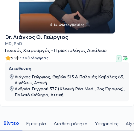
14 Φωτογραφίες
Dr. Λιάγκος Θ. Γεώργιος
ΜD, PhD
Γενικός Χειρουργός - Πρωκτολόγος Αιγάλεω
|
9.9
139 αξιολογήσεις
1 '
Διεύθυνση
Λιάγκος Γεώργιος, Θηβών 513 & Παλαιάς Καβάλας 65,
Αιγάλεω, Αττική
Ανδρέα Συγγρού 377 (Κλινική Ρέα Med , 2ος Όροφος),
Παλαιό Φάληρο, Αττική
Βίντεο
Εμπειρία
Διαθεσιμότητα
Υπηρεσίες
Αξι