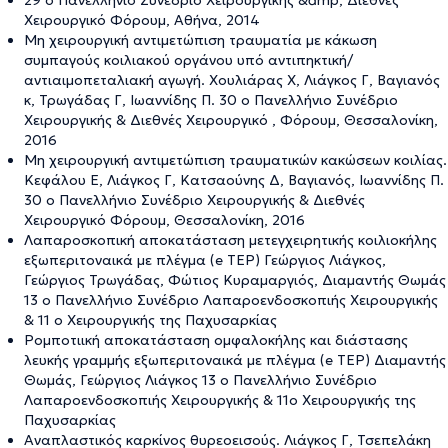
Χειρουργικό Φόρουμ, Αθήνα, 2014
Μη χειρουργική αντιμετώπιση τραυματία με κάκωση
συμπαγούς κοιλιακού οργάνου υπό αντιπηκτική/
αντιαιμοπεταλιακή αγωγή. Χουλιάρας Χ, Λιάγκος Γ, Βαγιανός
κ, Τρωγάδας Γ, Ιωαννίδης Π. 30 ο Πανελλήνιο Συνέδριο
Χειρουργικής & Διεθνές Χειρουργικό , Φόρουμ, Θεσσαλονίκη,
2016
Μη χειρουργική αντιμετώπιση τραυματικών κακώσεων κοιλίας.
Κεφάλου Ε, Λιάγκος Γ, Κατσαούνης Δ, Βαγιανός, Ιωαννίδης Π.
30 ο Πανελλήνιο Συνέδριο Χειρουργικής & Διεθνές
Χειρουργικό Φόρουμ, Θεσσαλονίκη, 2016
Λαπαροσκοπική αποκατάσταση μετεγχειρητικής κοιλιοκήλης
εξωπεριτοναικά με πλέγμα (e TEP) Γεώργιος Λιάγκος,
Γεώργιος Τρωγάδας, Φώτιος Κυραμαργιός, Διαμαντής Θωμάς
13 ο Πανελλήνιο Συνέδριο Λαπαροενδοσκοπιής Χειρουργικής
& 11 ο Χειρουργικής της Παχυσαρκίας
Ρομποτιική αποκατάσταση ομφαλοκήλης και διάστασης
λευκής γραμμής εξωπεριτοναικά με πλέγμα (e TEP) Διαμαντής
Θωμάς, Γεώργιος Λιάγκος 13 ο Πανελλήνιο Συνέδριο
Λαπαροενδοσκοπιής Χειρουργικής & 11ο Χειρουργικής της
Παχυσαρκίας
Αναπλαστικός καρκίνος θυρεοεισούς. Λιάγκος Γ, Τσεπελάκη