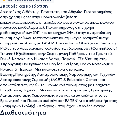
Σπουδές και κατάρτιση
Αριστούχος Διδάκτωρ Πανεπιστημίου Αθηνών. Πιστοποιημένος
στην χρήση Laser στην Πρωκτολογία (κύστη
κόκκυγος,αιμορροΐδων, περιεδρικό συρίγγιο-απόστημα, ραγάδα
πρωκτού, κονδυλώματα). Πιστοποιημένος στην χρήση
ραδιοσυχνοτήτων (RF) και υπερήχων (HAL) στην αντιμετώπιση
των αιμορροΐδων. Μετεκπαιδευτικό σεμινάριο αντιμετώπισης
αιμορροϊδοπάθειας με LASER. Düsseldorf – Oberkassel, Germany.
Μέλος του Αμερικάνικου Κολεγίου των Χειρουργών (Committee of
Trauma) Εξειδίκευση στην Χειρουργική Παθήσεων του Πρωκτού,
Γενικό Νοσοκομείο Νίκαιας &amp; Πειραιά. Εξειδίκευση στην
Χειρουργική Παθήσεων του Παχέος Εντέρου, Γενικό Νοσοκομείο
Νίκαιας & Πειραιά. Μετεκπαιδευτικά σεμινάρια
Βασικής,Προηγμένης Λαπαροσκοπικής Χειρουργικής και Τεχνικών
Λαπαροσκοπικής Συρραφής (ACET’S Education Center) και
αποκατάσταση κηλών του κοιλιακού τοιχώματος με Ελάχιστα
Επεμβατικές Τεχνικές. Μετεκπαιδευτικά σεμινάρια, Προηγμένης
Λαπαροσκοπικής Χειρουργικής άνω και κάτω κοιλίας από το
Ερευνητικό και Πειραματικό κέντρο (ΕΛΠΕΝ) για παθήσεις ήπατος
- χοηφόρων (χολής) - σπληνός - στομάχου - παχέος εντέρου.
Διαθεσιμότητα