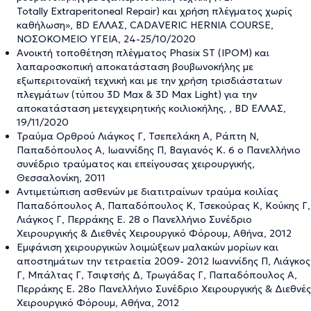
Totally Extraperitoneal Repair) και χρήση πλέγματος χωρίς
καθήλωση», BD ΕΛΛΑΣ, CADAVERIC HERNIA COURSE,
ΝΟΣΟΚΟΜΕΙΟ ΥΓΕΙΑ, 24-25/10/2020
Ανοικτή τοποθέτηση πλέγματος Phasix ST (IPOM) και
λαπαροσκοπική αποκατάσταση βουβωνοκήλης με
εξωπεριτοναϊκή τεχνική και με την χρήση τρισδιάστατων
πλεγμάτων (τύπου 3D Max & 3D Max Light) για την
αποκατάσταση μετεγχειρητικής κοιλιοκήλης, , BD ΕΛΛΑΣ,
19/11/2020
Τραύμα Ορθρού Λιάγκος Γ, Τσεπελάκη Α, Ράπτη Ν,
Παπαδόπουλος Α, Ιωαννίδης Π, Βαγιανός Κ. 6 ο Πανελλήνιο
συνέδριο τραύματος και επείγουσας χειρουργικής,
Θεσσαλονίκη, 2011
Αντιμετώπιση ασθενών με διατιτραίνων τραύμα κοιλίας
Παπαδόπουλος Α, Παπαδόπουλος Κ, Τσεκούρας Κ, Κούκης Γ,
Λιάγκος Γ, Περράκης Ε. 28 ο Πανελλήνιο Συνέδριο
Χειρουργικής & Διεθνές Χειρουργικό Φόρουμ, Aθήνα, 2012
Εμφάνιση χειρουργικών λοιμώξεων μαλακών μορίων και
αποστημάτων την τετραετία 2009- 2012 Ιωαννίδης Π, Λιάγκος
Γ, Μπάλτας Γ, Τσιφτσής Δ, Τρωγάδας Γ, Παπαδόπουλος Α,
Περράκης Ε. 28ο Πανελλήνιο Συνέδριο Χειρουργικής & Διεθνές
Χειρουργικό Φόρουμ, Aθήνα, 2012