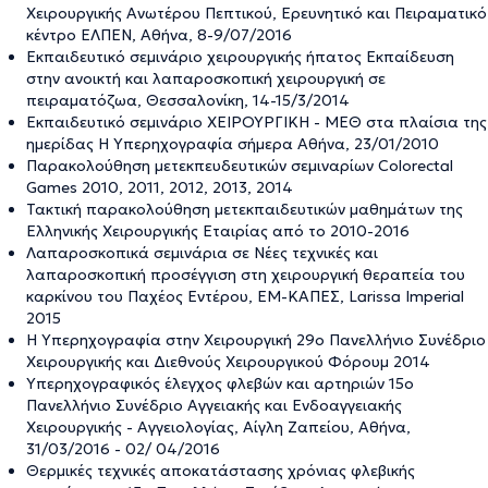
Χειρουργικής Ανωτέρου Πεπτικού, Ερευνητικό και Πειραματικό
κέντρο EΛΠΕΝ, Aθήνα, 8-9/07/2016
Eκπαιδευτικό σεμινάριο χειρουργικής ήπατος Εκπαίδευση
στην ανοικτή και λαπαροσκοπική χειρουργική σε
πειραματόζωα, Θεσσαλονίκη, 14-15/3/2014
Εκπαιδευτικό σεμινάριο ΧΕΙΡΟΥΡΓΙΚΗ - ΜΕΘ στα πλαίσια της
ημερίδας Η Υπερηχογραφία σήμερα Αθήνα, 23/01/2010
Παρακολούθηση μετεκπευδευτικών σεμιναρίων Colorectal
Games 2010, 2011, 2012, 2013, 2014
Τακτική παρακολούθηση μετεκπαιδευτικών μαθημάτων της
Ελληνικής Χειρουργικής Εταιρίας από το 2010-2016
Λαπαροσκοπικά σεμινάρια σε Νέες τεχνικές και
λαπαροσκοπική προσέγγιση στη χειρουργική θεραπεία του
καρκίνου του Παχέος Εντέρου, EM-KAΠΕΣ, Larissa Imperial
2015
Η Υπερηχογραφία στην Χειρουργική 29ο Πανελλήνιο Συνέδριο
Χειρουργικής και Διεθνούς Χειρουργικού Φόρουμ 2014
Υπερηχογραφικός έλεγχος φλεβών και αρτηριών 15ο
Πανελλήνιο Συνέδριο Αγγειακής και Ενδοαγγειακής
Χειρουργικής - Αγγειολογίας, Αίγλη Ζαπείου, Αθήνα,
31/03/2016 - 02/ 04/2016
Θερμικές τεχνικές αποκατάστασης χρόνιας φλεβικής