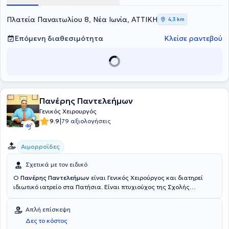
ενημερώνεται συνεχώς στις εξελίξεις της ειδικότητάς του μέσα από
τη διαρκή συμμετοχή σε συνέδρια και την παρακολούθηση
Πλατεία Παναιτωλίου 8, Νέα Ιωνία, ΑΤΤΙΚΗ
4,3 km
σεμιναρίων. Τέλος, ο ιατρός είναι μέλος του Ιατρικού Συλλόγου
Αθηνών, της Ελληνικής Χειρουργικής Εταιρείας, της Ελληνικής
Επόμενη διαθεσιμότητα
Κλείσε ραντεβού
Εταιρείας Λαπαροενδοσκοπικής Χειρουργικής & άλλων
επεμβατικών τεχνικών, καθώς και της European Association for
Endoscopic Surgery.
Πανέρης Παντελεήμων
Γενικός Χειρουργός
|
9.9
79 αξιολογήσεις
Αιμορροΐδες
Σχετικά με τον ειδικό
Ο
Πανέρης Παντελεήμων
είναι Γενικός Χειρούργος και διατηρεί
ιδιωτικό ιατρείο στα Πατήσια. Είναι πτυχιούχος της Σχολής
Επιστημών Υγείας του Πανεπιστημίου Semmelweis στη Βουδαπέστη
και ειδικεύτηκε στη γενική χειρουργική στο Γενικό Νοσοκομείο
Απλή επίσκεψη
Αθηνών "Ευαγγελισμός". Ο γιατρός διαθέτει ιδιαίτερη εμπειρία σε
Δες το κόστος
παθήσεις όπως οι αιμορροΐδες, η κήλη, στην αιμορραγία εντέρου,