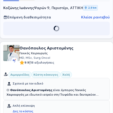
μαστού. Μετεκπαιδεύτηκε στη χειρουργική ογκολογία και στις
σύνθετες κοιλιακές επεμβάσεις στις ΗΠΑ (Νέα Υόρκη) και στην
Κοζώνης Ιωάννης
Ψαρών 9, Περιστέρι, ΑΤΤΙΚΗ
2,9 km
Ολλανδία (Άμστερνταμ), αποκτώντας σημαντική διεθνή χειρουργική
εμπειρία. Έχει διατελέσει Διευθυντής Χειρουργικού Τομέα μεγάλων
Επόμενη διαθεσιμότητα
Κλείσε ραντεβού
ιδιωτικών κλινικών, παρέχοντας υψηλού επιπέδου εξατομικευμένη
χειρουργική φροντίδα.
Θανόπουλος Αριστομένης
Γενικός Χειρουργός
MD, MSc, Surg.Oncol
|
9.9
18 αξιολογήσεις
Αιμορροΐδες
Κύστη κόκκυγος
Χολή
Σχετικά με τον ειδικό
Ο
Θανόπουλος Αριστομένης
είναι έμπειρος
Γενικός
Χειρουργός
με ιδιωτικό ιατρείο στη Γλυφάδα και δευτερεύον
ιατρείο στο Περιστέρι. Είναι πτυχιούχος της Ιατρικής Σχολής του
Πανεπιστημίου Κρήτης και κάτοχος
Μεταπτυχιακού Διπλώματος
Απλή επίσκεψη
στη Χειρουργική Ογκολογία
από το Εθνικό και Καποδιστριακό
Δες το κόστος
Πανεπιστήμιο Αθηνών. Κατά την ειδίκευσή του στη Γενική