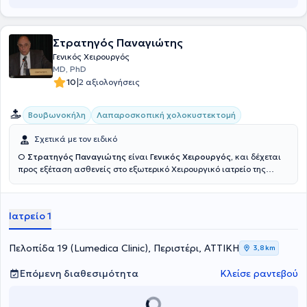
Στρατηγός Παναγιώτης
Γενικός Χειρουργός
MD, PhD
|
10
2 αξιολογήσεις
Βουβωνοκήλη
Λαπαροσκοπική χολοκυστεκτομή
Σχετικά με τον ειδικό
Ο
Στρατηγός Παναγιώτης
είναι
Γενικός Χειρουργός,
και δέχεται
προς εξέταση ασθενείς στο εξωτερικό Χειρουργικό ιατρείο της
ιδιωτικής κλινικής Lumedica, στο Περιστέρι. Είναι διδάκτωρ του
Εθνικού και Καποδιστριακού Πανεπιστημίου Αθηνών και απόφοιτος
του Τμήματος Ιατρικής του ιδίου Πανεπιστημίου. Ειδικεύτηκε στη
Ιατρείο 1
Γενική Χειρουργική στα νοσοκομεία: Γενικό Νοσοκομείο Πειραιά
"Τζάνειο", Γενικό Νοσοκομείο Νίκαιας "Άγιος Παντελεήμων" και 251
Γενικό Νοσοκομείο Αεροπορίας . Από το 2007 υπηρετεί στο Γενικό
Πελοπίδα 19 (Lumedica Clinic), Περιστέρι, ΑΤΤΙΚΗ
3,8 km
Νοσοκομείο Αθηνών «Η ΕΛΠΙΣ», όπου σήμερα φέρει το βαθμό του
Διευθυντή Γενικής Χειρουργικής. Έχει διατελέσει Επιμελητής Α΄ και Β΄
Επόμενη διαθεσιμότητα
Κλείσε ραντεβού
στα Γενικά Νοσοκομεία Αθηνών "Η Ελπίς", Μυτιλήνης και Λήμνου,
ενώ έχει εργαστεί και ως Locum Γενικός Χειρουργός σε ΠΟΛΛΆ
νοσοκομεία της Μεγάλης Βρετανίας. Η εξειδίκευσή του αφορά τη