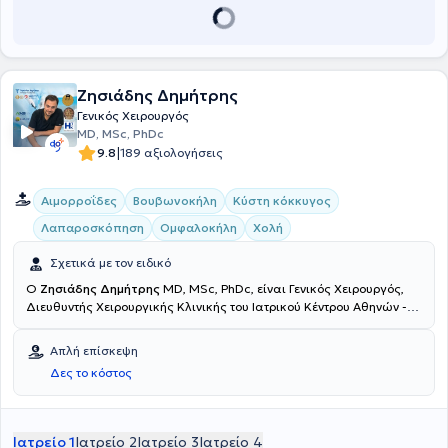
Ζησιάδης Δημήτρης
Γενικός Χειρουργός
MD, MSc, PhDc
|
9.8
189 αξιολογήσεις
Αιμορροΐδες
Βουβωνοκήλη
Κύστη κόκκυγος
Λαπαροσκόπηση
Ομφαλοκήλη
Χολή
Σχετικά με τον ειδικό
Ο
Ζησιάδης Δημήτρης
MD, MSc, PhDc, είναι Γενικός Χειρουργός,
Διευθυντής Χειρουργικής Κλινικής του Ιατρικού Κέντρου Αθηνών -
Ψυχικού με ιδιωτικά ιατρεία σε Κηφισιά, Άγιο Δημήτριο, Ίλιον και
Ψυχικό. Είναι υποψήφιος Διδάκτωρ της Ιατρικής Σχολής του
Απλή επίσκεψη
Εθνικού και Καποδιστριακού Πανεπιστημίου Αθηνών και με
Δες το κόστος
μεταπτυχιακό στην Βιοηθική από την Ιατρική Σχολή του
Δημοκρίτειου Πανεπιστημίου Θράκης. Παράλληλα, αξίζει να
αναφερθεί η εξειδίκευση του στη Λαπαροσκοπική Χειρουργική από
το Πανεπιστήμιο της Γαλλίας, στο Στρασβούργο στην
Ιατρείο 1
Ιατρείο 2
Ιατρείο 3
Ιατρείο 4