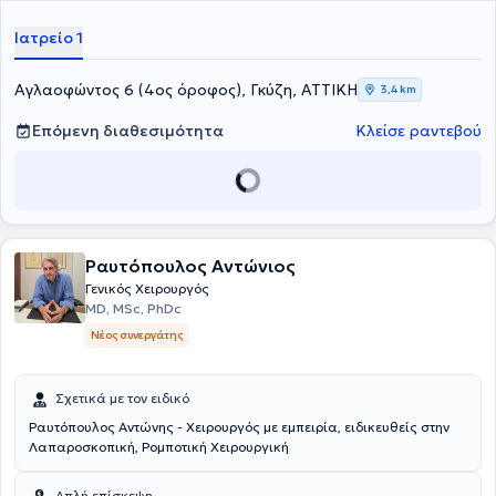
Αθηναϊκής Κλινικής και του Doctor's Hospital. Τέλος, είναι μέλος
της Ελληνικής Εταιρείας Επούλωσης Τραύματος και Ελκών και
Ιατρείο 1
συμμετέχει σε πλήθος συνεδρίων στην Ελλάδα και το εξωτερικό,
στα πλαίσια της συνεχούς κατάρτισης, ενώ έχει πραγματοποιήσει
προφορικές και αναρτημένες ανακοινώσεις.
Αγλαοφώντος 6 (4ος όροφος), Γκύζη, ΑΤΤΙΚΗ
3,4 km
Επόμενη διαθεσιμότητα
Κλείσε ραντεβού
Ραυτόπουλος Αντώνιος
Γενικός Χειρουργός
MD, MSc, PhDc
Νέος συνεργάτης
Σχετικά με τον ειδικό
Ραυτόπουλος Αντώνης - Χειρουργός με εμπειρία, ειδικευθείς στην
Λαπαροσκοπική, Ρομποτική Χειρουργική
Απλή επίσκεψη