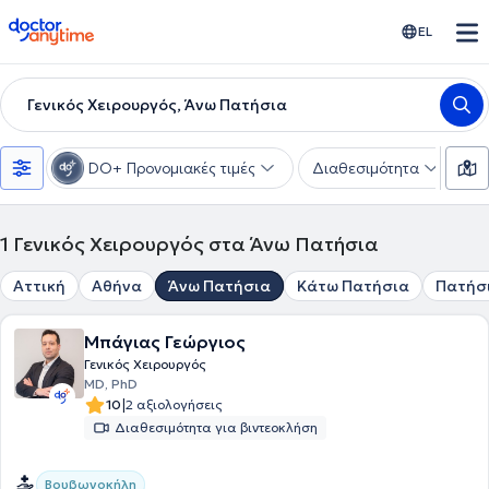
doctoranytime
EL
Γενικός Χειρουργός, Άνω Πατήσια
DO+ Προνομιακές τιμές
Διαθεσιμότητα
Υ
1
Γενικός Χειρουργός στα Άνω Πατήσια
Αττική
Αθήνα
Άνω Πατήσια
Κάτω Πατήσια
Πατήσ
Μπάγιας Γεώργιος
Γενικός Χειρουργός
MD, PhD
|
10
2 αξιολογήσεις
Διαθεσιμότητα για βιντεοκλήση
Βουβωνοκήλη