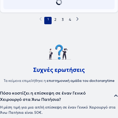
τομείς της Γενικής Χειρουργικής: Χειρουργική Μαστού,
Λαπαροσκοπική Χειρουργική (όπου παρακολούθησε πλήθος
σεμιναρίων στην Ελλάδα και το εξωτερικό), Χειρουργική
Ογκολογία. Στον τομέα της Χειρουργικής Ογκολογίας μετά την
1
2
3
4
εξειδίκευσή της στο Αντικαρκινικό Κέντρο του Παρισιού εφαρμόζει
την Τεχνική της Ενδοπεριτοναικής Υπερθερμικής Χημειοθεραπείας.
Είναι επιστημονική συνεργάτης των Νοσοκομείων Υγεία και Μητέρα
και επίσης συνεργάζεται με κλινικές όπως το Metropolitan, ο
Λευκός Σταυρός και η Αθηναϊκή Kλινική.
Συχνές ερωτήσεις
Τα κείμενα επιμελήθηκε η
επιστημονική ομάδα του doctoranytime
Πόσο κοστίζει η επίσκεψη σε έναν Γενικό
Χειρουργό στα Άνω Πατήσια?
Η μέση τιμή για μια απλή επίσκεψη σε έναν Γενικό Χειρουργό στα
Άνω Πατήσια είναι 50€.