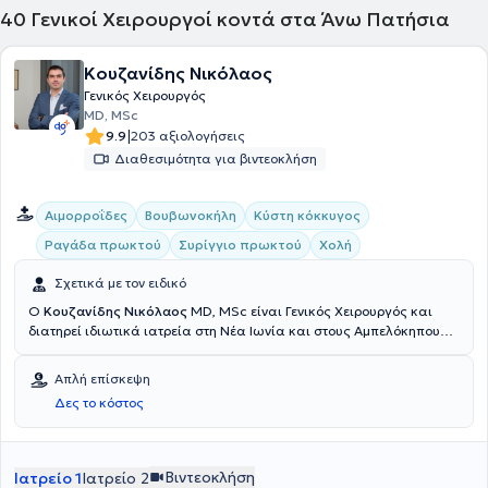
40
Γενικοί Χειρουργοί κοντά στα Άνω Πατήσια
Κουζανίδης Νικόλαος
Γενικός Χειρουργός
MD, MSc
|
9.9
203 αξιολογήσεις
Διαθεσιμότητα για βιντεοκλήση
Αιμορροΐδες
Βουβωνοκήλη
Κύστη κόκκυγος
Ραγάδα πρωκτού
Συρίγγιο πρωκτού
Χολή
Σχετικά με τον ειδικό
Ο
Κουζανίδης Νικόλαος
MD, MSc είναι Γενικός Χειρουργός και
διατηρεί ιδιωτικά ιατρεία στη Νέα Ιωνία και στους Αμπελόκηπους.
Είναι πτυχιούχος της Ιατρικής Σχολής του Πανεπιστημίου Πατρών
και έχει πραγματοποιήσει μεταπτυχιακές σπουδές στην ελάχιστα
Απλή επίσκεψη
επεμβατική χειρουργική, τη ρομποτική χειρουργική και την
Δες το κόστος
τηλεχειρουργική στην Ιατρική Σχολή του Εθνικού και
Καποδιστριακού Πανεπιστημίου Αθηνών. Ο ιατρός αναλαμβάνει
λαπαροσκοπικές χολοκυστεκτομές, βουβωνοκήλες, ομφαλοκήλες
και κάθε είδους επέμβαση, καθώς επίσης και καθαρισμό έλκους
Βιντεοκλήση
Ιατρείο 1
Ιατρείο 2
κατάκλισης ασθενούς κατ΄οίκον. Ο Κουζανίδης Νικόλαος