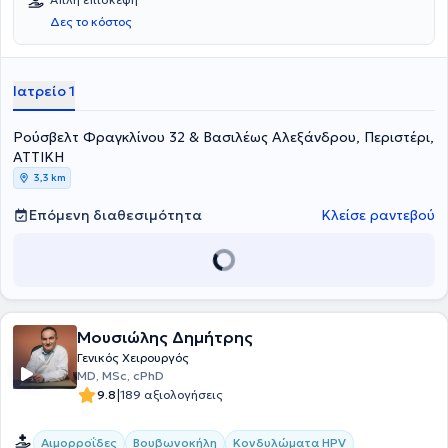
Δες το κόστος
Ιατρείο 1
Ρούσβελτ Φραγκλίνου 32 & Βασιλέως Αλεξάνδρου, Περιστέρι,
ΑΤΤΙΚΗ
3,3 km
Επόμενη διαθεσιμότητα
Κλείσε ραντεβού
Μουσιώλης Δημήτρης
Γενικός Χειρουργός
MD, MSc, cPhD
|
9.8
189 αξιολογήσεις
Αιμορροΐδες
Βουβωνοκήλη
Κονδυλώματα HPV