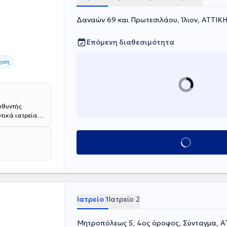
Δαναών 69 και Πρωτεσιλάου, Ίλιον, ΑΤΤΙΚ
Επόμενη διαθεσιμότητα
ηση
υθυντής
ωτικά ιατρεία
ωρ της Ιατρικής
με
Κλείσε ραντεβού
 Πανεπιστημίου
παροσκοπική
 στην
σε πληθώρα
ια του
 σύγχρονων
Ιατρείο 1
Ιατρείο 2
τέλεση των
 πολυάριθμα
Μητροπόλεως 5, 4ος όροφος, Σύνταγμα, Α
μέρος σε πολλές