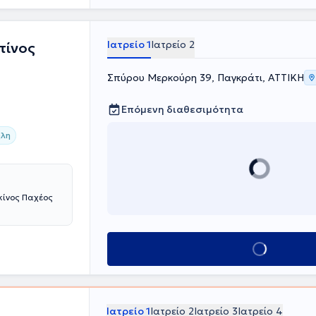
ν
αι μέλος της
έτει σπουδαία
Ιατρείο 1
Ιατρείο 2
τίνος
 συνεδρίων
ς και έχει
Σπύρου Μερκούρη 39, Παγκράτι, ΑΤΤΙΚΗ
Επόμενη διαθεσιμότητα
λη
κίνος Παχέος
Κλείσε ραντεβού
Ιατρείο 1
Ιατρείο 2
Ιατρείο 3
Ιατρείο 4