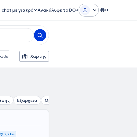
e chat με γιατρό
Ανακάλυψε το DO+
EL
σθετα φίλτρα
Χάρτης
Γλώσσες
Ασφαλιστικές εταιρείες
ίσης
Εξάρχεια
Ομόνοια
Μεταξουργείο
Ακαδημία
2,9 km