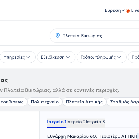
Εύρεση
Liv
Υπηρεσίες
Εξειδίκευση
Τρόποι πληρωμής
Πρό
ιας
ν Πλατεία Βικτώριας, αλλά σε κοντινές περιοχές.
 του Άρεως
Πολυτεχνείο
Πλατεία Αττικής
Σταθμός Λαρ
Ιατρείο 1
Ιατρείο 2
Ιατρείο 3
Εθνάρχη Μακαρίου 60, Περιστέρι, ΑΤΤΙΚΗ