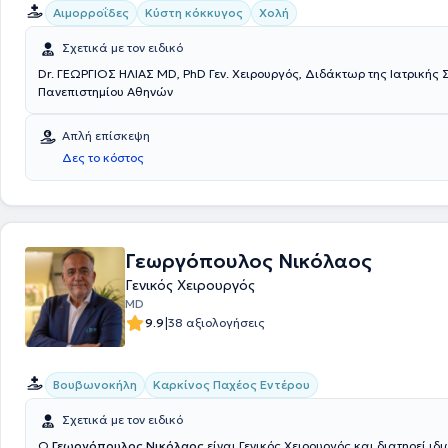
Αιμορροΐδες
Κύστη κόκκυγος
Χολή
Σχετικά με τον ειδικό
Dr. ΓΕΩΡΓΙΟΣ ΗΛΙΑΣ MD, PhD Γεν. Χειρουργός, Διδάκτωρ της Ιατρικής Σχολής του
Πανεπιστημίου Αθηνών
Απλή επίσκεψη
Δες το κόστος
Γεωργόπουλος Νικόλαος
Γενικός Χειρουργός
MD
|
9.9
38 αξιολογήσεις
Βουβωνοκήλη
Καρκίνος Παχέος Εντέρου
Σχετικά με τον ειδικό
Ο
Γεωργόπουλος Νικόλαος
είναι Γενικός Χειρουργός και διατηρεί ιδ