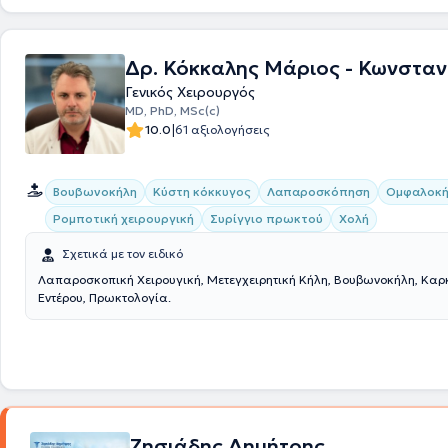
Παρίσι. Μετεκπαιδεύτηκε στην ελάχιστα επεμβατική αντιμετώπιση τω
ορθοπρωκτικών παθήσεων (Laser LHP, SiLaC, FiLaC) στη Γερμανία. Είν
Διεθνούς Εταιρείας Εφαρμογών Laser στην Πρωκτολογία. Τέλος, διαθ
Δρ. Κόκκαλης Μάριος - Κωνσταν
ερευνητική εμπειρία έχοντας συμμετάσχει σε πληθώρα επιστημονικών
τόσο ως συμμετέχων όσο ως ομιλητής ή με επιστημονικές ανακοινώσει
Γενικός Χειρουργός
πλήθος ξενόγλωσσων δημοσιεύσεων.
MD, PhD, MSc(c)
|
10.0
61 αξιολογήσεις
Βουβωνοκήλη
Κύστη κόκκυγος
Λαπαροσκόπηση
Ομφαλοκή
Ρομποτική χειρουργική
Συρίγγιο πρωκτού
Χολή
Σχετικά με τον ειδικό
Λαπαροσκοπική Χειρουγική, Μετεγχειρητική Κήλη, Βουβωνοκήλη, Καρ
Εντέρου, Πρωκτολογία.
Ζησιάδης Δημήτρης