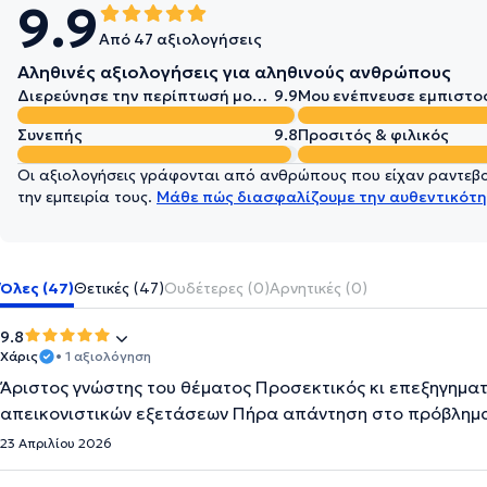
9.9
Από 47 αξιολογήσεις
Αληθινές αξιολογήσεις για αληθινούς ανθρώπους
Διερεύνησε την περίπτωσή μου σε βάθος
9.9
Μου ενέπνευσε εμπιστο
Συνεπής
9.8
Προσιτός & φιλικός
Οι αξιολογήσεις γράφονται από ανθρώπους που είχαν ραντεβού
την εμπειρία τους.
Μάθε πώς διασφαλίζουμε την αυθεντικότη
Όλες (47)
Θετικές (47)
Ουδέτερες (0)
Αρνητικές (0)
9.8
Χάρις
• 1 αξιολόγηση
Άριστος γνώστης του θέματος Προσεκτικός κι επεξηγηματι
απεικονιστικών εξετάσεων Πήρα απάντηση στο πρόβλημ
23 Απριλίου 2026