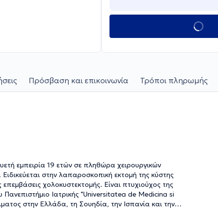
ήσεις
Πρόσβαση και επικοινωνία
Τρόποι πληρωμής
λυετή εμπειρία 19 ετών σε πληθώρα χειρουργικών
 Ειδικεύεται στην λαπαροσκοπική εκτομή της κύστης
ς επεμβάσεις χολοκυστεκτομής. Είναι πτυχιούχος της
 Πανεπιστήμιο Ιατρικής "Universitatea de Medicina si
ματος στην Ελλάδα, τη Σουηδία, την Ισπανία και την
ανε εξειδίκευση στο Τμήμα Αγγειοχειρουργικής του Γενικού