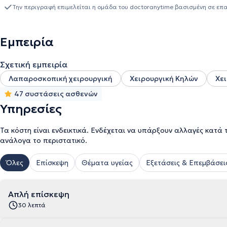
Νοσοκομείου Κωνσταντοπούλειο και στο Τμήμα Πλαστικής Χειρου
Την περιγραφή επιμελείται η ομάδα του doctoranytime βασισμένη σε επ
Γενικό Νοσοκομείο Κωνσταντοπούλειο υπήρξε κύριος χειρουργός 
επεμβάσεων με την λαπαροσκοπική και την ανοικτή μέθοδο. Εργά
υπεύθυνος μετεγχειρητικής παρακολούθησης και θεραπείας ασθεν
Εμπειρία
Αντιμετωπίζει πλήθος περιστατικών αξιοποιώντας την επιστημονι
πάντα στο επίκεντρο την καλύτερη δυνατή εξυπηρέτηση των εξα
Σχετική εμπειρία
Λαπαροσκοπική χειρουργική
Χειρουργική Κηλών
Χε
47 συστάσεις ασθενών
Υπηρεσίες
Τα κόστη είναι ενδεικτικά. Ενδέχεται να υπάρξουν αλλαγές κατά 
ανάλογα το περιστατικό.
Όλες
Επίσκεψη
Θέματα υγείας
Εξετάσεις & Επεμβάσει
Απλή επίσκεψη
30 λεπτά