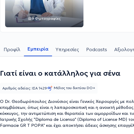
9 Φωτογραφίες
Εμπειρία
Προφίλ
Υπηρεσίες
Podcasts
Αξιολογ
Γιατί είναι ο κατάλληλος για σένα
Μέλος του δικτύου DO+
Αριθμός αδείας: ΙΣΑ 1429
O Dr. Θεοδωρόπουλος Διονύσιος είναι Γενικός Χειρουργός με πο
επεμβάσεων, όπως είναι η λαπαροσκοπική και η ανοικτή μέθοδος.
κόκκυγος, την αντιμετώπιση και θεραπεία των αιμορροΐδων και τι
Ιατρικής Σχολής "Diploma de Licensa" (Diploma of License MD) του
Farmacie GR T POPA" και έχει αποκτήσει άδειες άσκησης επαγγέλ
Ρουμανία. Στο πλαίσιο ειδίκευσής του στη Γενική Χειρουργική, έκ