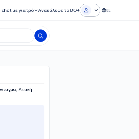
e chat με γιατρό
Ανακάλυψε το DO+
EL
νταγμα, Αττική