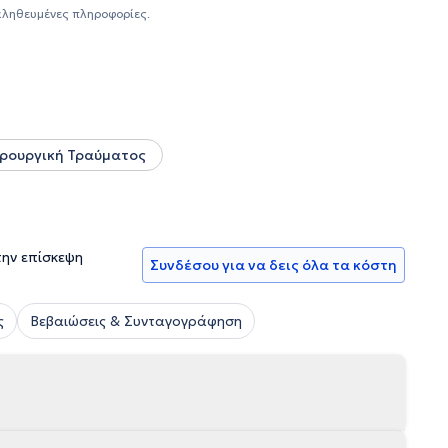
ργικής του Ογκολογικού Νοσοκομείου Αγ. Ανάργυροι. Στο
αληθευμένες πληροφορίες.
ή Α' βοηθός χειρουργού σε μεγάλο εύρος χειρουργικών
στηκε στο τμήμα Επειγόντων Περιστατικών και διετέλεσε
ών με καρκίνο του ήπατος και του παγκρέατος.
κή του αρτιότητα και την πλούσια εμπειρία του έχοντας
τομικευμένων αναγκών κάθε ασθενούς που αναλαμβάνει.
ιρουργική Τραύματος
την επίσκεψη
Συνδέσου για να δεις όλα τα κόστη
ς
Βεβαιώσεις & Συνταγογράφηση