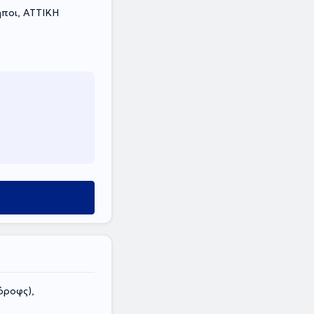
ηποι, ΑΤΤΙΚΗ
όροφς),