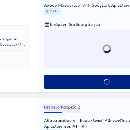
Άλδου Μανουτίου 17-19 (ισόγειο), Αμπελόκ
2,2 km
Επόμενη διαθεσιμότητα
ιατηρεί το
α βουβωνοκήλης
ιπλέον,
οίες έχει
δόχου κύστης.
κολία
 για την
Κλείσε ραντεβού
Ιατρείο 1
Ιατρείο 2
Αθανασιάδου 4 - Ευρωκλινική Αθηνών(1ος 
Αμπελόκηποι, ΑΤΤΙΚΗ