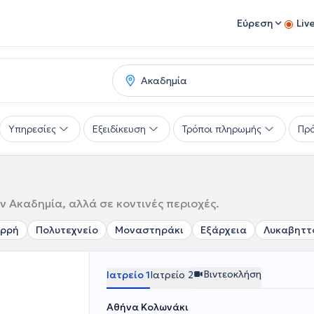
Εύρεση
Liv
Υπηρεσίες
Εξειδίκευση
Τρόποι πληρωμής
Πρό
ν Ακαδημία, αλλά σε κοντινές περιοχές.
ρρή
Πολυτεχνείο
Μοναστηράκι
Εξάρχεια
Λυκαβηττ
Βιντεοκλήση
Ιατρείο 1
Ιατρείο 2
Αθήνα Κολωνάκι