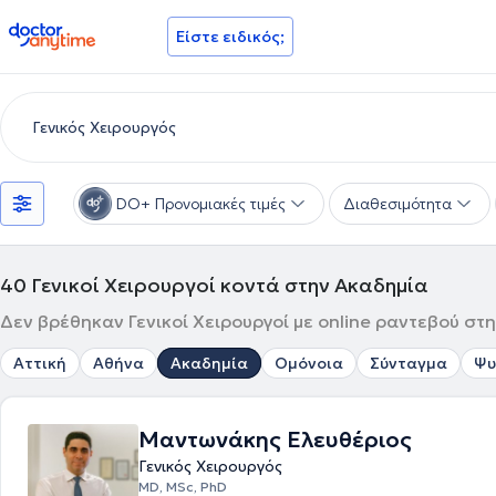
doctoranytime
Είστε ειδικός;
DO+ Προνομιακές τιμές
Διαθεσιμότητα
40
Γενικοί Χειρουργοί κοντά στην Ακαδημία
Δεν βρέθηκαν Γενικοί Χειρουργοί με online ραντεβού στη
Αττική
Αθήνα
Ακαδημία
Ομόνοια
Σύνταγμα
Ψυ
Μαντωνάκης Ελευθέριος
Γενικός Χειρουργός
MD, MSc, PhD