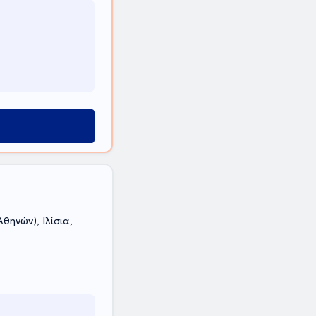
ηνών), Ιλίσια,