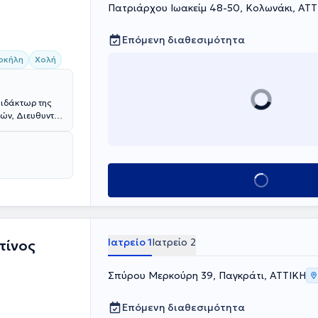
Πατριάρχου Ιωακείμ 48-50, Κολωνάκι, ΑΤ
Επόμενη διαθεσιμότητα
οκήλη
Χολή
Διδάκτωρ της
νών, Διευθυντής
ικό ιατρείο στο
γική Ήπατος -
Α’ Χειρουργική
αϊκό
Κλείσε ραντεβού
 Χειρουργική
mpidou στο
ν
αι μέλος της
έτει σπουδαία
Ιατρείο 1
Ιατρείο 2
τίνος
 συνεδρίων
ς και έχει
Σπύρου Μερκούρη 39, Παγκράτι, ΑΤΤΙΚΗ
Επόμενη διαθεσιμότητα