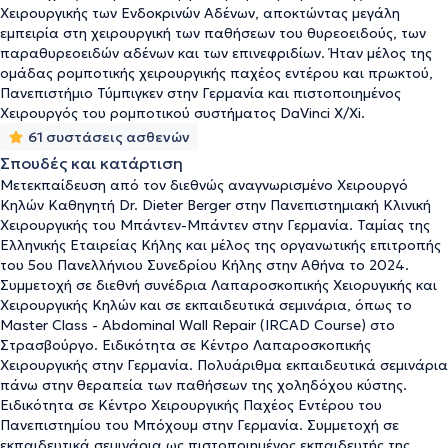
Χειρουργικής των Ενδοκρινών Αδένων, αποκτώντας μεγάλη
εμπειρία στη χειρουργική των παθήσεων του θυρεοειδούς, των
παραθυρεοειδών αδένων και των επινεφριδίων. Ήταν μέλος της
ομάδας ρομποτικής χειρουργικής παχέος εντέρου και πρωκτού,
Πανεπιστήμιο Τύμπιγκεν στην Γερμανία και πιστοποιημένος
Χειρουργός του ρομποτικού συστήματος DaVinci X/Xi.
61 συστάσεις ασθενών
Σπουδές και κατάρτιση
Μετεκπαίδευση από τον διεθνώς αναγνωρισμένο Χειρουργό
Κηλών Καθηγητή Dr. Dieter Berger στην Πανεπιστημιακή Κλινική
Χειρουργικής του Μπάντεν-Μπάντεν στην Γερμανία. Ταμίας της
Ελληνικής Εταιρείας Κήλης και μέλος της οργανωτικής επιτροπής
του 5ου Πανελλήνιου Συνεδρίου Κήλης στην Αθήνα το 2024.
Συμμετοχή σε διεθνή συνέδρια Λαπαροσκοπικής Χειορυγικής και
Χειρουργικής Κηλών και σε εκπαιδευτικά σεμινάρια, όπως το
Master Class - Abdominal Wall Repair (IRCAD Course) στο
Στρασβούργο. Ειδικότητα σε Κέντρο Λαπαροσκοπικής
Χειρουργικής στην Γερμανία. Πολυάριθμα εκπαιδευτικά σεμινάρια
πάνω στην θεραπεία των παθήσεων της χοληδόχου κύστης.
Ειδικότητα σε Κέντρο Χειρουργικής Παχέος Εντέρου του
Πανεπιστημίου του Μπόχουμ στην Γερμανία. Συμμετοχή σε
εκπαιδευτικά σεμινάρια ως πιστοποιημένος εκπαιδευτής της