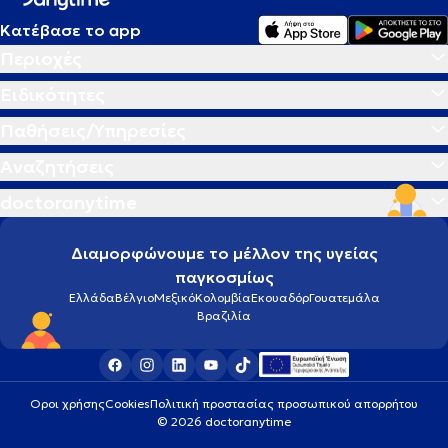
Κατέβασε το app
Περιοχές
Ειδικότητες
Παθήσεις/Υπηρεσίες
Αναζητήσεις
doctoranytime
Διαμορφώνουμε το μέλλον της υγείας
παγκοσμίως
Ελλάδα
Βέλγιο
Μεξικό
Κολομβία
Εκουαδόρ
Γουατεμάλα
Βραζιλία
Οροι χρήσης
Cookies
Πολιτική προστασίας προσωπικού απορρήτου
© 2026 doctoranytime