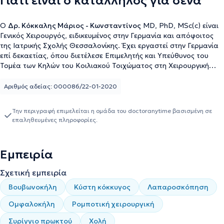
Γιατί είναι ο κατάλληλος για σένα
Ο
Δρ. Κόκκαλης Μάριος - Κωνσταντίνος
MD, PhD, MSc(c) είναι
Γενικός Χειρουργός, ειδικευμένος στην Γερμανία και απόφοιτος
της Ιατρικής Σχολής Θεσσαλονίκης. Έχει εργαστεί στην Γερμανία
επί δεκαετίας, όπου διετέλεσε Επιμελητής και Υπεύθυνος του
Τομέα των Κηλών του Κοιλιακού Τοιχώματος στη Χειρουργική
Κλινική και Κέντρο Μεταμοσχεύσεων του Πανεπιστημίου του
Τύμπιγκεν, όπου και είναι Διδάκτωρ του Πανεπιστημίου του
Αριθμός αδείας: 000086/22-01-2020
Τύμπιγκεν με θέμα τον Καρκίνο του Παχέος Εντέρου. Επίσης, είναι
Ταμίας της Ελληνικής Εταιρείας Κήλης. O γιατρός έχει
Την περιγραφή επιμελείται η ομάδα του doctoranytime βασισμένη σε
αντιμετωπίσει πληθώρα περιστατικών όλου του εύρους της
επαληθευμένες πληροφορίες.
Γενικής Χειρουργικής με έμφαση στην Λαπαροσκοπική
Χειρουργική, ενώ αξίζει να σημειωθεί η εξειδίκευσή του στην
Προηγμένη Χειρουργική των Κηλών του Κοιλιακού Τοιχώματος,
Εμπειρία
στην Χειρουργική του Παχέος Εντέρου και την Πρωκτολογία.
Σχετική εμπειρία
Βουβωνοκήλη
Κύστη κόκκυγος
Λαπαροσκόπηση
Ομφαλοκήλη
Ρομποτική χειρουργική
Συρίγγιο πρωκτού
Χολή