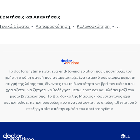
Premedicare Health Clinic
Bioclab Ιδιωτικά Πολυιατρεία
Ερωτήσεις και Απαντήσεις
Γενικά θέματα
Λαπαροσκόπηση
Κολονοσκόπηση
Γαστροσκόπηση
Αιμορροΐδες
Βουβωνοκήλη
Κύστη κόκκυγος
Συρίγγιο πρωκτού
Ηπατίτιδα και κίρρωση ήπατος
Καρκίνος
Παχέος Εντέρου
Καρκίνος του οισοφάγου
Σπαστική κολίτιδα
Χολή
Γαστροοισοφαγική παλινδρόμηση
Νεφρική ανεπάρκεια
Νόσος Crohn
Ενδοσκοπικός Υπέρηχος
Ραγάδα Πρωκτού
Το doctoranytime είναι ένα end-to-end solution που υποστηρίζει τον
χρήστη από τη στιγμή που αντιμετωπίζει ένα ιατρικό σύμπτωμα μέχρι τη
στιγμή της λύσης του, δίνοντας του τη δυνατότητα να βρεί τον ειδικό που
χρειάζεται, να ζητήσει καθοδήγηση μέσω chat και να μιλήσει μαζί του
μέσω βιντεοκλήσης. Το Δρ. Κοκκαλης Μαριος - Κωνσταντινος έχει
συμπληρώσει τις πληροφορίες που αναγράφονται, οι οποίες τίθενται υπό
επεξεργασία από την ομάδα του doctoranytime.
EL