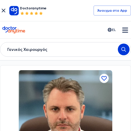
Doctoranytime
Άνοιγμα στο App
doctoranytime
EL
Γενικός Χειρουργός