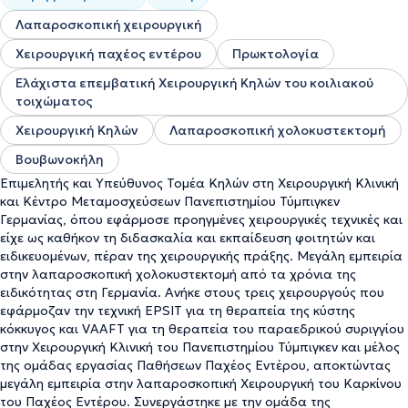
Λαπαροσκοπική χειρουργική
Χειρουργική παχέος εντέρου
Πρωκτολογία
Ελάχιστα επεμβατική Χειρουργική Κηλών του κοιλιακού
τοιχώματος
Χειρουργική Κηλών
Λαπαροσκοπική χολοκυστεκτομή
Βουβωνοκήλη
Επιμελητής και Υπεύθυνος Τομέα Κηλών στη Χειρουργική Κλινική
και Κέντρο Μεταμοσχεύσεων Πανεπιστημίου Τύμπιγκεν
Γερμανίας, όπου εφάρμοσε προηγμένες χειρουργικές τεχνικές και
είχε ως καθήκον τη διδασκαλία και εκπαίδευση φοιτητών και
ειδικευομένων, πέραν της χειρουργικής πράξης. Μεγάλη εμπειρία
στην λαπαροσκοπική χολοκυστεκτομή από τα χρόνια της
ειδικότητας στη Γερμανία. Ανήκε στους τρεις χειρουργούς που
εφάρμοζαν την τεχνική EPSIT για τη θεραπεία της κύστης
κόκκυγος και VAAFT για τη θεραπεία του παραεδρικού συριγγίου
στην Χειρουργική Κλινική του Πανεπιστημίου Τύμπιγκεν και μέλος
της ομάδας εργασίας Παθήσεων Παχέος Εντέρου, αποκτώντας
μεγάλη εμπειρία στην λαπαροσκοπική Χειρουργική του Καρκίνου
του Παχέος Εντέρου. Συνεργάστηκε με την ομάδα της