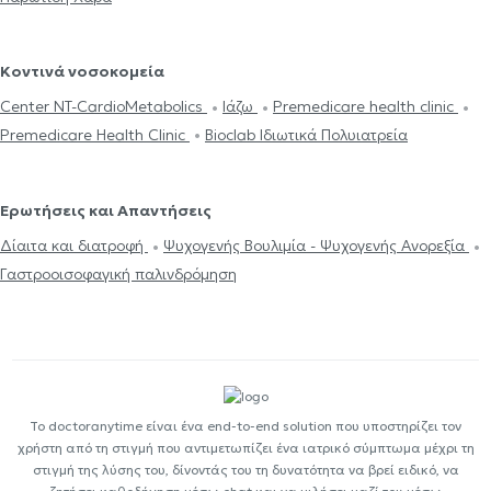
Κοντινά νοσοκομεία
Center NT-CardioMetabolics
Ιάζω
Premedicare health clinic
Premedicare Health Clinic
Bioclab Ιδιωτικά Πολυιατρεία
Ερωτήσεις και Απαντήσεις
Δίαιτα και διατροφή
Ψυχογενής Βουλιμία - Ψυχογενής Ανορεξία
Γαστροοισοφαγική παλινδρόμηση
Το doctoranytime είναι ένα end-to-end solution που υποστηρίζει τον
χρήστη από τη στιγμή που αντιμετωπίζει ένα ιατρικό σύμπτωμα μέχρι τη
στιγμή της λύσης του, δίνοντάς του τη δυνατότητα να βρεί ειδικό, να