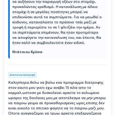
να αυξήσουν την παραγωγή οξέων στο στομάχι,
προκαλώντας ερεθισμό. Η κατανάλωση με άδειο
στομάχι ή σε μεγάλες ποσότητες μπορεί να
επιδεινώσει αυτά τα συμπτώματα. Για να μειωθεί ο
κίνδυνος, καταναλώστε το πράσινο τσάι μαζί με
τροφή ή περιορίστε το σε 1 φλιτζάνι την ημέρα. Αν
τα συμπτώματα επιμένουν, θα ηταν προτιμότερο
να αποφύγετε την καταναλωση του, και έπειτα, θα
ήταν καλό να συμβουλευτείτε έναν ειδικό.
Ντάτσιου Χρύσα
Δίαιτα και διατροφή
Kαλησπερα,θελω να βαλω ενα προγραμμα διατροφης
στον εαυτο μου γιατι εχω ανεβει 15 κιλα απο το
νορμαλ,ωστοσο με δυσκολευει αρκετα το κυλιωμενο
ωραριο της δουλειας μου,με αποτελεσμα να μην μπορω
να παιρνω γευμα σε προκαθορισμενες ωρες,επισης δεν
ειναι ευκολο το σπιτικο φαγητο να το παιρνω μαζι μου.
Οποτε αναγκαζομαι να τρωω αρκετα επεξεργαζμενα