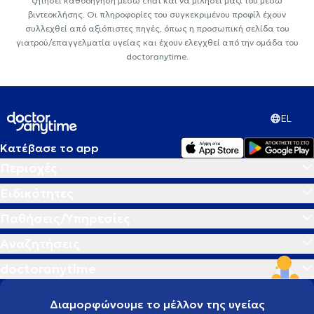
ζητήσει καθοδήγηση μέσω chat και να μιλήσει μαζί του μέσω
βιντεοκλήσης. Οι πληροφορίες του συγκεκριμένου προφίλ έχουν
συλλεχθεί από αξιόπιστες πηγές, όπως η προσωπική σελίδα του
γιατρού/επαγγελματία υγείας και έχουν ελεγχθεί από την ομάδα του
doctoranytime.
EL
Κατέβασε το app
Περιοχές
Ειδικότητες
Παθήσεις/Υπηρεσίες
Αναζητήσεις
doctoranytime
Διαμορφώνουμε το μέλλον της υγείας