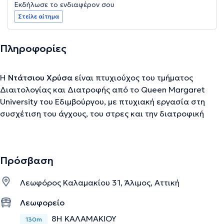
Εκδήλωσε το ενδιαφέρον σου
Στείλε αίτημα
Πληροφορίες
Η
Ντάτσιου Χρύσα
είναι πτυχιούχος του τμήματος
Διαιτολογίας και Διατροφής από το Queen Margaret
University του Εδιμβούργου, με πτυχιακή εργασία στη
συσχέτιση του άγχους, του στρες και την διατροφική
συμπεριφορά. Έχει λάβει πιστοποίηση Personal Trainer
and Nutrition Coach με εστίαση στην αθλητική διατροφή
από το Εθνικό και Καποδιστριακό Πανεπιστήμιο Αθηνών.
Πρόσβαση
Παράλληλα, είναι κάτοχος άδειας ασκήσεως
επαγγέλματος και μέλος του Πανελλήνιου Συλλόγου
Λεωφόρος Καλαμακίου 31, Άλιμος, Αττική
Διαιτολόγων-Διατροφολόγων. Επί του παρόντος,
πραγματοποιεί μεταπτυχιακές σπουδές στο University of
Λεωφορείο
Essex πάνω στην Διατροφή του Ανθρώπου με εξειδίκευση
8Η ΚΑΛΑΜΑΚΙΟΥ
130m
στην παχυσαρκία και την διατροφική συμπεριφορά. Το