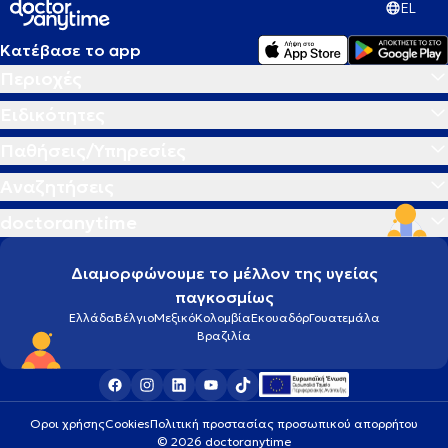
EL
Κατέβασε το app
Περιοχές
Ειδικότητες
Παθήσεις/Υπηρεσίες
Αναζητήσεις
doctoranytime
Διαμορφώνουμε το μέλλον της υγείας
παγκοσμίως
Ελλάδα
Βέλγιο
Μεξικό
Κολομβία
Εκουαδόρ
Γουατεμάλα
Βραζιλία
Οροι χρήσης
Cookies
Πολιτική προστασίας προσωπικού απορρήτου
© 2026 doctoranytime