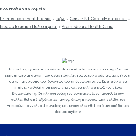
Κοντινά νοσοκομεία
Premedicare health clinic
Ιάζω
Center NT-CardioMetabolics
Bioclab Ιδιωτικά Πολυιατρεία
Premedicare Health Clinic
Το doctoranytime είναι ένα end-to-end solution που υποστηρίζει τον
χρήστη από τη στιγμή που αντιμετωπίζει ένα ιατρικό σύμπτωμα μέχρι τη
στιγμή της λύσης του, δίνοντάς του τη δυνατότητα να βρεί ειδικό, να
ζητήσει καθοδήγηση μέσω chat και να μιλήσει μαζί του μέσω
βιντεοκλήσης. Οι πληροφορίες του συγκεκριμένου προφίλ έχουν
συλλεχθεί από αξιόπιστες πηγές, όπως η προσωπική σελίδα του
γιατρού/επαγγελματία υγείας και έχουν ελεγχθεί από την ομάδα του
doctoranytime.