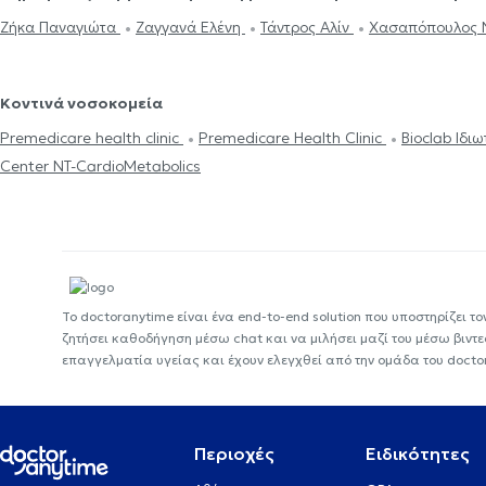
Ζήκα Παναγιώτα
Ζαγγανά Ελένη
Τάντρος Αλίν
Χασαπόπουλος 
Κοντινά νοσοκομεία
Premedicare health clinic
Premedicare Health Clinic
Bioclab Ιδι
Center NT-CardioMetabolics
Το doctoranytime είναι ένα end-to-end solution που υποστηρίζει το
ζητήσει καθοδήγηση μέσω chat και να μιλήσει μαζί του μέσω βιντ
επαγγελματία υγείας και έχουν ελεγχθεί από την ομάδα του docto
Περιοχές
Ειδικότητες