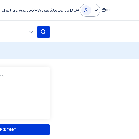
e chat με γιατρό
Ανακάλυψε το DO+
EL
ος
ΛΕΦΩΝΟ