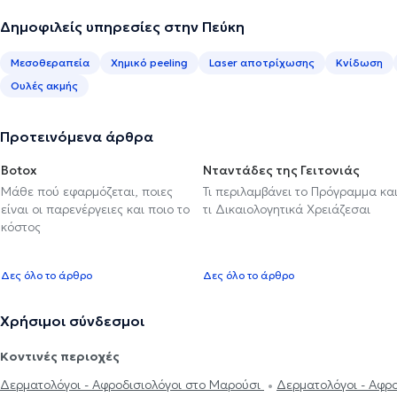
Δημοφιλείς υπηρεσίες στην Πεύκη
Μεσοθεραπεία
Χημικό peeling
Laser αποτρίχωσης
Κνίδωση
Ουλές ακμής
Προτεινόμενα άρθρα
Botox
Νταντάδες της Γειτονιάς
Μάθε πού εφαρμόζεται, ποιες
Τι περιλαμβάνει το Πρόγραμμα κα
είναι οι παρενέργειες και ποιο το
τι Δικαιολογητικά Χρειάζεσαι
κόστος
Δες όλο το άρθρο
Δες όλο το άρθρο
Χρήσιμοι σύνδεσμοι
Κοντινές περιοχές
Δερματολόγοι - Αφροδισιολόγοι στο Μαρούσι
Δερματολόγοι - Αφρο