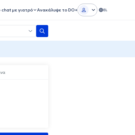
e chat με γιατρό
Ανακάλυψε το DO+
EL
ίνα