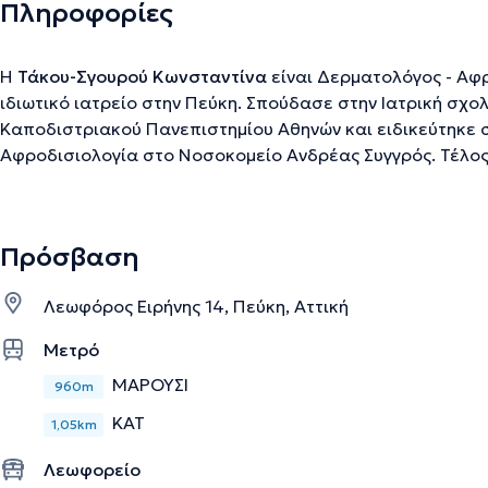
Πληροφορίες
Η
Τάκου-Σγουρού Κωνσταντίνα
είναι Δερματολόγος - Αφροδισιολ
ιδιωτικό ιατρείο στην Πεύκη. Σπούδασε στην Ιατρική σχολ
Καποδιστριακού Πανεπιστημίου Αθηνών και ειδικεύτηκε 
Αφροδισιολογία στο Νοσοκομείο Ανδρέας Συγγρός. Τέλος,
εμπειρία
Πρόσβαση
Την περιγραφή επιμελείται η ομάδα του doctoranytime βασισμένη σε επαληθ
Λεωφόρος Ειρήνης 14, Πεύκη, Αττική
Μετρό
ΜΑΡΟΎΣΙ
960m
ΚΑΤ
1,05km
Λεωφορείο