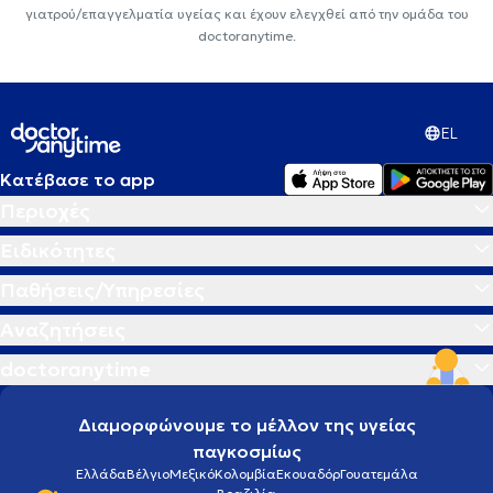
γιατρού/επαγγελματία υγείας και έχουν ελεγχθεί από την ομάδα του
doctoranytime.
EL
Κατέβασε το app
Περιοχές
Ειδικότητες
Παθήσεις/Υπηρεσίες
Αναζητήσεις
doctoranytime
Διαμορφώνουμε το μέλλον της υγείας
παγκοσμίως
Ελλάδα
Βέλγιο
Μεξικό
Κολομβία
Εκουαδόρ
Γουατεμάλα