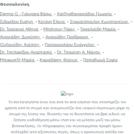
Θεσσαλονίκη
Derma G - Γιάννακα Βάσω
Χατζηαθανασιάδου Γεωργία
Σιδερίδου Ειρήνη
Κετάνη Έλενα
Σταματόπουλος Κωνσταντίνος
Dr. Τραϊανού Αθηνά
Μπάτσιος Πάρις
Τσικελούδη Μαρία
Ανανιάδης Διονύσης
Ανανιάδης Πρόδρομος
Ουζουνίδης Ανέστης
Παπανικολάου Ευάγγελος
Dr. Τσιτλακίδου Αναστασία
Dr. Τσαούση A. Νάνσυ
Μπακιρτζή Μαρία
Καραδάκης Φώτιος
Παπαθωμά Σοφία
Το doctoranytime είναι ένα end-to-end solution που υποστηρίζει τον
χρήστη από τη στιγμή που αντιμετωπίζει ένα ιατρικό σύμπτωμα μέχρι τη
στιγμή της λύσης του, δίνοντάς του τη δυνατότητα να βρεί ειδικό, να
ζητήσει καθοδήγηση μέσω chat και να μιλήσει μαζί του μέσω
βιντεοκλήσης. Οι πληροφορίες του συγκεκριμένου προφίλ έχουν
συλλεχθεί από αξιόπιστες πηγές, όπως η προσωπική σελίδα του